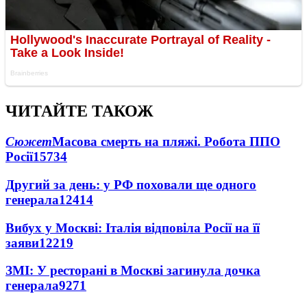
ЧИТАЙТЕ ТАКОЖ
Сюжет
Масова смерть на пляжі. Робота ППО
Росії
15734
Другий за день: у РФ поховали ще одного
генерала
12414
Вибух у Москві: Італія відповіла Росії на її
заяви
12219
ЗМІ: У ресторані в Москві загинула дочка
генерала
9271