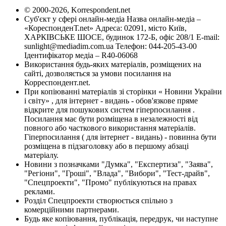
© 2000-2026, Korrespondent.net
Суб'єкт у сфері онлайн-медіа Назва онлайн-медіа –
«КореспонденТ.net» Адреса: 02091, місто Київ,
ХАРКІВСЬКЕ ШОСЕ, будинок 172-Б, офіс 208/1 E-mail:
sunlight@mediadim.com.ua
Телефон: 044-205-43-00
Ідентифікатор медіа – R40-06068
Використання будь-яких матеріалів, розміщених на
сайті, дозволяється за умови посилання на
Корреспондент.net.
При копіюванні матеріалів зі сторінки « Новини України
і світу» , для інтернет - видань - обов'язкове пряме
відкрите для пошукових систем гіперпосилання .
Посилання має бути розміщена в незалежності від
повного або часткового використання матеріалів.
Гіперпосилання ( для інтернет - видань) - повинна бути
розміщена в підзаголовку або в першому абзаці
матеріалу.
Новини з позначками "Думка", "Експертиза", "Заява",
"Регіони", "Гроші", "Влада", "Вибори", "Тест-драйв",
"Спецпроекти", "Промо" публікуються на правах
реклами.
Розділ Спецпроекти створюється спільно з
комерційними партнерами.
Будь яке копіювання, публікація, передрук, чи наступне