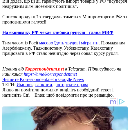
Він додав, що ці дії гарантують імпорт товарів у РФ "всупереч
недружнім діям іноземних політиків".
Список продукції затверджуватиметься Мінпромторгом РФ за
пропозиціями галузей.
На економіку РФ чекає глибока рецесія - глава МВФ
Тим часом із Росії
масово їдуть трудові мігранти
. Громадянам
Азербайджану, Таджикистану, Узбекистану, Казахстану
працювати в РФ стало невигідно через обвал курсу рубля.
Новини від
Корреспондент.net
в Telegram. Підписуйтесь на
наш канал
https://t.me/korrespondentnet
Читайте Korrespondent.net в Google News
ТЕГИ:
Импорт
,
санкции
,
авторские права
Якщо ви помітили помилку, виділіть необхідний текст і
натисніть Ctrl + Enter, щоб повідомити про це редакцію.