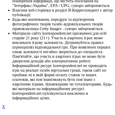
поширення інформації, що містить посилання на
"Інтерфакс-Україна", EPA / UPG, суворо забороняється.
Власник веб-сторінки в розділі Я-Корреспондент є автор
публікації.
Будь-яке копіювання, передрук та відтворення
фотографічних творів та/або аудіовізуальних творів
правовласника Getty Images - суворо забороняється.
Матеріали сайту korrespondent.net призначені для осіб
старше 21 року (21+). Участь в азартних іграх може
викликати ігрову залежність. Дотримуйтесь правил
(принципів) відповідальної гри. При виявленні перших
ознак залежності негайно зверніться до спеціаліста.
Пам'ятайте, що участь в азартних іграх не може бути
джерелом доходів або альтернативою роботі.
Інформаційний ресурс korrespondent.net не проводить
ігри на реальні та/або віртуальні гроші, також сайт не
приймає ні в якій формі оплату ставок та інших
платежів, які пов’язані/можуть бути пов’язані з
азартними іграми, букмекерами чи тоталізаторами. Будь-
які матеріали на інформаційному ресурсі
korrespondent.net публікуються виключно в
інформаційних цілях.
X