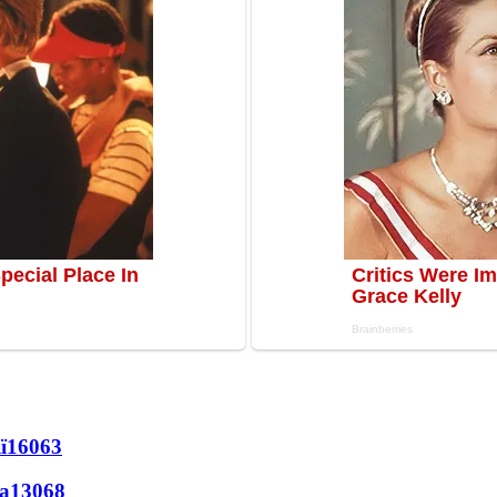
ї
16063
а
13068