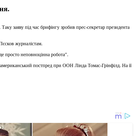
ня.
 Таку заяву під час брифінгу зробив прес-секретар президента
 Пєсков журналістам.
уде просто неповноцінна робота".
американський постпред при ООН Лінда Томас-Грінфілд. На її