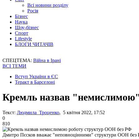
Всі новини розділу
Росія
Бізнес
Наука
Шоу-бізнес
Спорт
Lifestyle
БЛОГИ ЧИТАЧІВ
СПЕЦТЕМА:
Війна в Ірані
ВСІ ТЕМИ
Вступ України в ЄС
Теракт в Барселоні
Кремль назвав "немислимою"
Текст:
Людмила Троценко
, 5 квітня 2022, 17:52
0
810
Дмитро Пєсков вважає "неповноцінними" структури ООН без Р