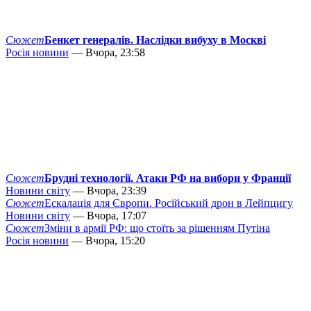
Сюжет
Бенкет генералів. Наслідки вибуху в Москві
Росія новини
— Вчора, 23:58
Сюжет
Брудні технології. Атаки РФ на вибори у Франції
Новини світу
— Вчора, 23:39
Сюжет
Ескалація для Європи. Російський дрон в Лейпцигу
Новини світу
— Вчора, 17:07
Сюжет
Зміни в армії РФ: що стоїть за рішенням Путіна
Росія новини
— Вчора, 15:20