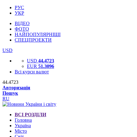
РУС
УКР
ВІДЕО
ФОТО
НАЙПОПУЛЯРНІШІ
СПЕЦПРОЕКТИ
USD
USD
44.4723
EUR
51.3096
Всі курси валют
44.4723
Авторизація
Пошук
RU
ВСІ РОЗДІЛИ
Головна
Україна
Місто
Світ