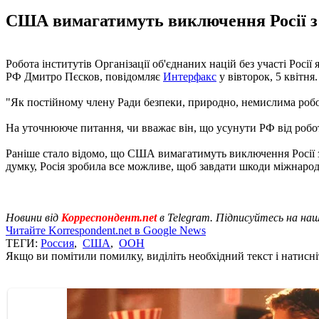
США вимагатимуть виключення Росії з
Робота інститутів Організації об'єднаних націй без участі Рос
РФ Дмитро Пєсков, повідомляє
Интерфакс
у вівторок, 5 квітня.
"Як постійному члену Ради безпеки, природно, немислима робота
На уточнююче питання, чи вважає він, що усунути РФ від роботи 
Раніше стало відомо, що США вимагатимуть виключення Росії 
думку, Росія зробила все можливе, щоб завдати шкоди міжнарод
Новини від
Корреспондент.net
в Telegram. Підписуйтесь на на
Читайте Korrespondent.net в Google News
ТЕГИ:
Россия
,
США
,
ООН
Якщо ви помітили помилку, виділіть необхідний текст і натисніт