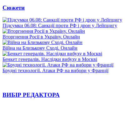
Сюжети
Підсумки 06.08: Санкції проти РФ і дрон у Лейпцигу
Вторгнення Росії в Україну. Онлайн
Війна на Близькому Сході. Онлайн
Бенкет генералів. Наслідки вибуху в Москві
Брудні технології. Атаки РФ на вибори у Франції
ВИБІР РЕДАКТОРА