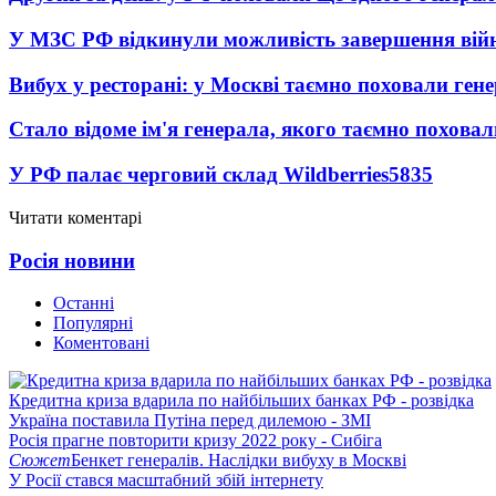
У МЗС РФ відкинули можливість завершення вій
Вибух у ресторані: у Москві таємно поховали ген
Стало відоме ім'я генерала, якого таємно похова
У РФ палає черговий склад Wildberries
5835
Читати коментарі
Росія новини
Останні
Популярні
Коментовані
Кредитна криза вдарила по найбільших банках РФ - розвідка
Україна поставила Путіна перед дилемою - ЗМІ
Росія прагне повторити кризу 2022 року - Сибіга
Сюжет
Бенкет генералів. Наслідки вибуху в Москві
У Росії стався масштабний збій інтернету