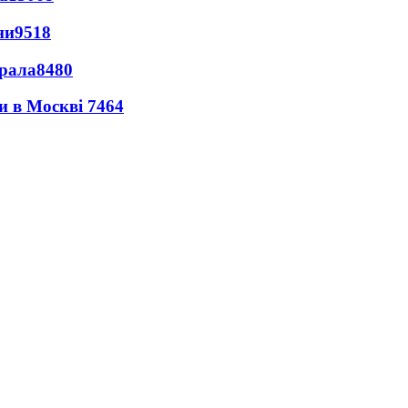
ни
9518
ерала
8480
ли в Москві
7464