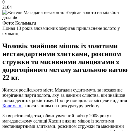
0
2104
Фото: Колыма.ru
Понад 13 років зловмисник зберігав привласнене золото у
схованці
Чоловік знайшов мішок із золотими
нестандартними злитками, розсипом
стружки та масивними ланцюгами з
дорогоцінного металу загальною вагою
22 кг.
Жителя російського міста Магадан судитимуть за незаконне
зберігання партії золота, яку, за даними слідства, він знайшов
понад десяток років тому. Про це повідомляє місцеве видання
Колима.ru
з посиланням на прокуратуру регіону.
За версією слідства, обвинувачений влітку 2008 року в
магаданському селищі Хасин виявив мішок із золотими
нестандартними злитками, розсипом стружки та масивними