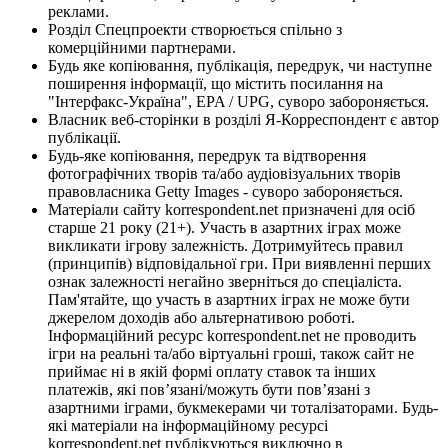
реклами.
Розділ Спецпроекти створюється спільно з
комерційними партнерами.
Будь яке копіювання, публікація, передрук, чи наступне
поширення інформації, що містить посилання на
"Інтерфакс-Україна", EPA / UPG, суворо забороняється.
Власник веб-сторінки в розділі Я-Корреспондент є автор
публікації.
Будь-яке копіювання, передрук та відтворення
фотографічних творів та/або аудіовізуальних творів
правовласника Getty Images - суворо забороняється.
Матеріали сайту korrespondent.net призначені для осіб
старше 21 року (21+). Участь в азартних іграх може
викликати ігрову залежність. Дотримуйтесь правил
(принципів) відповідальної гри. При виявленні перших
ознак залежності негайно зверніться до спеціаліста.
Пам'ятайте, що участь в азартних іграх не може бути
джерелом доходів або альтернативою роботі.
Інформаційний ресурс korrespondent.net не проводить
ігри на реальні та/або віртуальні гроші, також сайт не
приймає ні в якій формі оплату ставок та інших
платежів, які пов’язані/можуть бути пов’язані з
азартними іграми, букмекерами чи тоталізаторами. Будь-
які матеріали на інформаційному ресурсі
korrespondent.net публікуються виключно в