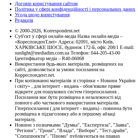
Договір користування сайтом
Політика у сфері конфіденційності і персональних даних
Угода щодо користування
Редакція
© 2000-2026, Korrespondent.net
Суб'єкт у сфері онлайн-медіа Назва онлайн-медіа –
«КореспонденТ.net» Адреса: 02091, місто Київ,
ХАРКІВСЬКЕ ШОСЕ, будинок 172-Б, офіс 208/1 E-mail:
sunlight@mediadim.com.ua
Телефон: 044-205-43-00
Ідентифікатор медіа – R40-06068
Використання будь-яких матеріалів, розміщених на
сайті, дозволяється за умови посилання на
Корреспондент.net.
При копіюванні матеріалів зі сторінки « Новини України
і світу» , для інтернет - видань - обов'язкове пряме
відкрите для пошукових систем гіперпосилання .
Посилання має бути розміщена в незалежності від
повного або часткового використання матеріалів.
Гіперпосилання ( для інтернет - видань) - повинна бути
розміщена в підзаголовку або в першому абзаці
матеріалу.
Новини з позначками "Думка", "Експертиза", "Заява",
"Регіони", "Гроші", "Влада", "Вибори", "Тест-драйв",
"Спецпроекти", "Промо" публікуються на правах