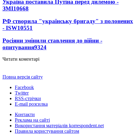
Україна поставила Путіна перед дилемою -
ЗМІ
10668
РФ створила "українську бригаду" з полонених
- ISW
10551
Росіяни змінили ставлення до війни -
опитування
9324
Читати коментарі
Повна версія сайту
Facebook
Twitter
RSS-стрічки
E-mail розсилка
Контакти
Реклама на сайті
Використання матеріалів korrespondent.net
Правила користування сайтом