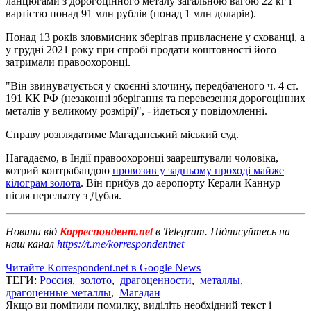
ланцюгами з дорогоцінного металу загальною вагою 22 кг і
вартістю понад 91 млн рублів (понад 1 млн доларів).
Понад 13 років зловмисник зберігав привласнене у схованці, а
у грудні 2021 року при спробі продати коштовності його
затримали правоохоронці.
"Він звинувачується у скоєнні злочину, передбаченого ч. 4 ст.
191 КК РФ (незаконні зберігання та перевезення дорогоцінних
металів у великому розмірі)", - йдеться у повідомленні.
Справу розглядатиме Магаданський міський суд.
Нагадаємо, в Індії правоохоронці заарештували чоловіка,
котрий контрабандою
провозив у задньому проході майже
кілограм золота
. Він прибув до аеропорту Керали Каннур
після перельоту з Дубая.
Новини від
Корреспондент.net
в Telegram. Підписуйтесь на
наш канал
https://t.me/korrespondentnet
Читайте Korrespondent.net в Google News
ТЕГИ:
Россия
,
золото
,
драгоценности
,
металлы
,
драгоценные металлы
,
Магадан
Якщо ви помітили помилку, виділіть необхідний текст і