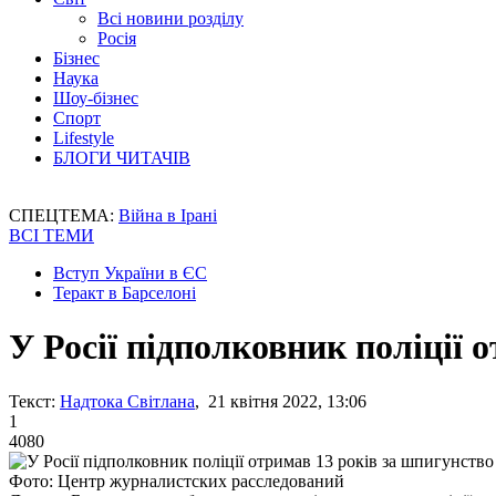
Всі новини розділу
Росія
Бізнес
Наука
Шоу-бізнес
Спорт
Lifestyle
БЛОГИ ЧИТАЧІВ
СПЕЦТЕМА:
Війна в Ірані
ВСІ ТЕМИ
Вступ України в ЄС
Теракт в Барселоні
У Росії підполковник поліції
Текст:
Надтока Світлана
, 21 квітня 2022, 13:06
1
4080
Фото: Центр журналистских расследований