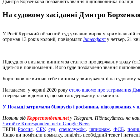
Дмитра Борзенкова позбавлять звання підполковника поліції
На судовому засіданні Дмитро Борзенко
У Росії Курський обласний суд ухвалив вирок у кримінальній с
отримав 13 років колонії, повідомляє
Інтерфакс
у четвер, 21 кві
Підсудного визнали винним за статтею про державну зраду (ст.2
йдеться в повідомленні. Його буде позбавлено звання підполков
Борзенков не визнав себе винним у звинуваченні на судовому зас
Нагадаємо, у червні 2020 року
стало відомо про затримання Дм
і передавав відомості, що містять державну таємницю.
У Польщі затримали білорусів і росіянина, підозрюваних у 
Новини від
Корреспондент.net
у Telegram. Підписуйтесь на на
Читайте Korrespondent.net в Google News
ТЕГИ:
Россия
,
СБУ
,
суд
,
спецслужбы
,
шпионаж
,
ФСБ
,
поли
Якщо ви помітили помилку, виділіть необхідний текст і натисніт