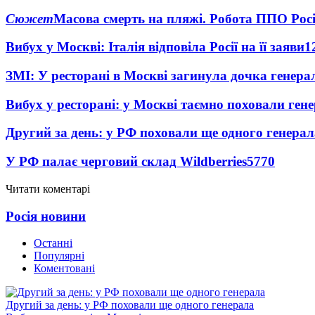
Сюжет
Масова смерть на пляжі. Робота ППО Росі
Вибух у Москві: Італія відповіла Росії на її заяви
1
ЗМІ: У ресторані в Москві загинула дочка генера
Вибух у ресторані: у Москві таємно поховали ген
Другий за день: у РФ поховали ще одного генерал
У РФ палає черговий склад Wildberries
5770
Читати коментарі
Росія новини
Останні
Популярні
Коментовані
Другий за день: у РФ поховали ще одного генерала