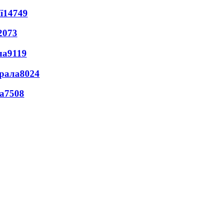
ї
14749
2073
ла
9119
ерала
8024
а
7508