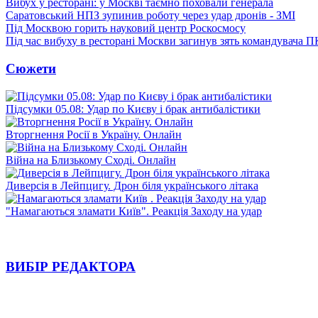
Вибух у ресторані: у Москві таємно поховали генерала
Саратовський НПЗ зупинив роботу через удар дронів - ЗМІ
Під Москвою горить науковий центр Роскосмосу
Під час вибуху в ресторані Москви загинув зять командувача 
Сюжети
Підсумки 05.08: Удар по Києву і брак антибалістики
Вторгнення Росії в Україну. Онлайн
Війна на Близькому Сході. Онлайн
Диверсія в Лейпцигу. Дрон біля українського літака
"Намагаються зламати Київ". Реакція Заходу на удар
ВИБІР РЕДАКТОРА