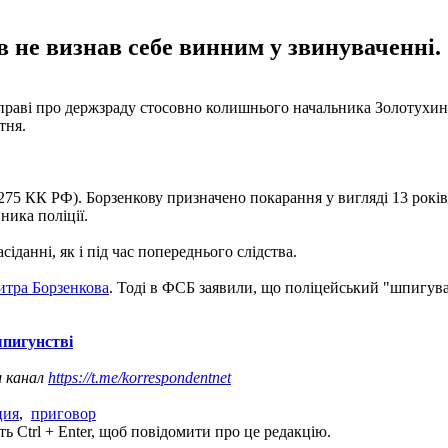
в не визнав себе винним у звинуваченні.
праві про держзраду стосовно колишнього начальника Золотухинс
тня.
75 КК РФ). Борзенкову призначено покарання у вигляді 13 років 
ника поліції.
іданні, як і під час попереднього слідства.
итра Борзенкова
. Тоді в ФСБ заявили, що поліцейський "шпигував
шпигунстві
ш канал
https://t.me/korrespondentnet
ция
,
приговор
ь Ctrl + Enter, щоб повідомити про це редакцію.