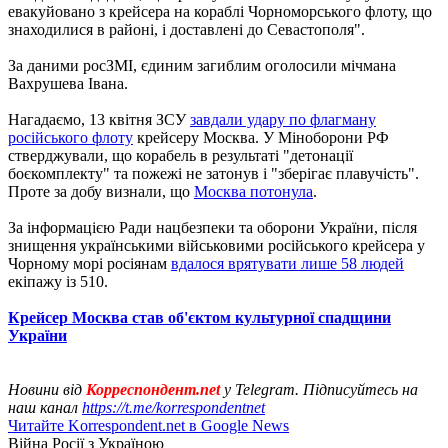
евакуйовано з крейсера на кораблі Чорноморського флоту, що
знаходилися в районі, і доставлені до Севастополя".
За даними росЗМІ, єдиним загиблим оголосили мічмана
Вахрушева Івана.
Нагадаємо, 13 квітня ЗСУ
завдали удару по флагману
російського флоту
крейсеру Москва. У Міноборони РФ
стверджували, що корабель в результаті "детонації
боєкомплекту" та пожежі не затонув і "зберігає плавучість".
Проте за добу визнали, що
Москва потонула
.
За інформацією Ради нацбезпеки та оборони України, після
знищення українськими військовими російського крейсера у
Чорному морі росіянам
вдалося врятувати лише 58 людей
екіпажу із 510.
Крейсер Москва став об'єктом культурної спадщини
України
Новини від
Корреспондент.net
у Telegram. Підписуйтесь на
наш канал
https://t.me/korrespondentnet
Читайте Korrespondent.net в Google News
Війна Росії з Україною