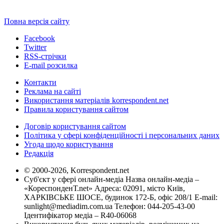
Повна версія сайту
Facebook
Twitter
RSS-стрічки
E-mail розсилка
Контакти
Реклама на сайті
Використання матеріалів korrespondent.net
Правила користування сайтом
Договір користування сайтом
Політика у сфері конфіденційності і персональних даних
Угода щодо користування
Редакція
© 2000-2026, Korrespondent.net
Суб'єкт у сфері онлайн-медіа Назва онлайн-медіа –
«КореспонденТ.net» Адреса: 02091, місто Київ,
ХАРКІВСЬКЕ ШОСЕ, будинок 172-Б, офіс 208/1 E-mail:
sunlight@mediadim.com.ua
Телефон: 044-205-43-00
Ідентифікатор медіа – R40-06068