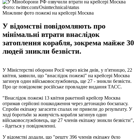
Фото: twitter.com/Osinttechnical/status
Можливе фото пожежі на крейсері Москва
У відомстві повідомляють про
мінімальні втрати внаслідок
затоплення корабля, зокрема майже 30
людей зникли безвісти.
У Міністерстві оборони Росії через вісім днів, у п'ятницю, 22
квітня, заявили, що "внаслідок пожежі" на крейсері Москва
загинув один військовослужбовець, ще 27 - зникли безвісти.
Про це повідомляє російське провладне видання ТАСС.
"Внаслідок пожежі 13 квітня ракетний крейсер Москва
отримав серйозні пошкодження через детонацію боєзапасу.
Спроби екіпажу загасити спалах не привели до результату. У
ході боротьби за живучість корабля загинув один
військовослужбовець, ще 27 членів екіпажу зникли безвісти",
- йдеться у повідомленні.
У відомстві додали, що "решту 396 членів екіпажу було