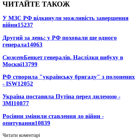
ЧИТАЙТЕ ТАКОЖ
У МЗС РФ відкинули можливість завершення
війни
15237
Другий за день: у РФ поховали ще одного
генерала
14063
Сюжет
Бенкет генералів. Наслідки вибуху в
Москві
13799
РФ створила "українську бригаду" з полонених
- ISW
12052
Україна поставила Путіна перед дилемою -
ЗМІ
10877
Росіяни змінили ставлення до війни -
опитування
10839
Читати коментарі