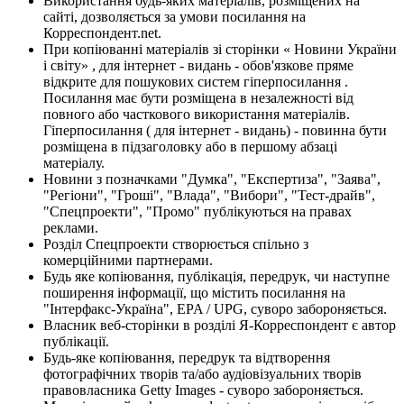
Використання будь-яких матеріалів, розміщених на
сайті, дозволяється за умови посилання на
Корреспондент.net.
При копіюванні матеріалів зі сторінки « Новини України
і світу» , для інтернет - видань - обов'язкове пряме
відкрите для пошукових систем гіперпосилання .
Посилання має бути розміщена в незалежності від
повного або часткового використання матеріалів.
Гіперпосилання ( для інтернет - видань) - повинна бути
розміщена в підзаголовку або в першому абзаці
матеріалу.
Новини з позначками "Думка", "Експертиза", "Заява",
"Регіони", "Гроші", "Влада", "Вибори", "Тест-драйв",
"Спецпроекти", "Промо" публікуються на правах
реклами.
Розділ Спецпроекти створюється спільно з
комерційними партнерами.
Будь яке копіювання, публікація, передрук, чи наступне
поширення інформації, що містить посилання на
"Інтерфакс-Україна", EPA / UPG, суворо забороняється.
Власник веб-сторінки в розділі Я-Корреспондент є автор
публікації.
Будь-яке копіювання, передрук та відтворення
фотографічних творів та/або аудіовізуальних творів
правовласника Getty Images - суворо забороняється.