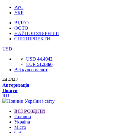
РУС
УКР
ВІДЕО
ФОТО
НАЙПОПУЛЯРНІШІ
СПЕЦПРОЕКТИ
USD
USD
44.4942
EUR
51.3366
Всі курси валют
44.4942
Авторизація
Пошук
RU
ВСІ РОЗДІЛИ
Головна
Україна
Місто
Світ