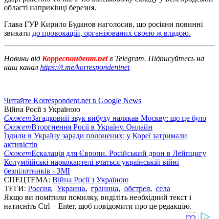
області наприкінці березня.
Глава ГУР Кирило Буданов наголосив, що росіяни повинні
звикати
до провокацій, організованих своєю ж владою.
Новини від
Корреспондент.net
в Telegram. Підписуйтесь на
наш канал
https://t.me/korrespondentnet
Читайте Korrespondent.net в Google News
Війна Росії з Україною
Сюжет
Загадковий звук вибуху налякав Москву: що це було
Сюжет
Вторгнення Росії в Україну. Онлайн
Їздили в Україну заради полонених: у Кореї затримали
активістів
Сюжет
Ескалація для Європи. Російський дрон в Лейпцигу
Колумбійські наркокартелі вчаться українській війні
безпілотників - ЗМІ
СПЕЦТЕМА:
Війна Росії з Україною
ТЕГИ:
Россия
,
Украина
,
граница
,
обстрел
,
села
Якщо ви помітили помилку, виділіть необхідний текст і
натисніть Ctrl + Enter, щоб повідомити про це редакцію.