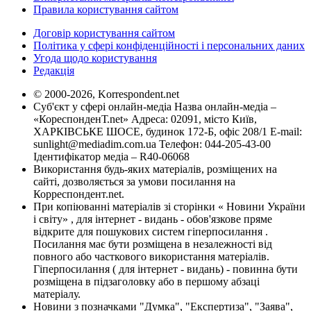
Правила користування сайтом
Договір користування сайтом
Політика у сфері конфіденційності і персональних даних
Угода щодо користування
Редакція
© 2000-2026, Korrespondent.net
Суб'єкт у сфері онлайн-медіа Назва онлайн-медіа –
«КореспонденТ.net» Адреса: 02091, місто Київ,
ХАРКІВСЬКЕ ШОСЕ, будинок 172-Б, офіс 208/1 E-mail:
sunlight@mediadim.com.ua
Телефон: 044-205-43-00
Ідентифікатор медіа – R40-06068
Використання будь-яких матеріалів, розміщених на
сайті, дозволяється за умови посилання на
Корреспондент.net.
При копіюванні матеріалів зі сторінки « Новини України
і світу» , для інтернет - видань - обов'язкове пряме
відкрите для пошукових систем гіперпосилання .
Посилання має бути розміщена в незалежності від
повного або часткового використання матеріалів.
Гіперпосилання ( для інтернет - видань) - повинна бути
розміщена в підзаголовку або в першому абзаці
матеріалу.
Новини з позначками "Думка", "Експертиза", "Заява",