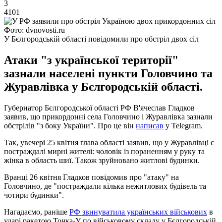
3
4101
Фото: dvnovosti.ru
У Бєлгородській області повідомили про обстріл двох сіл
Атаки "з української території"
зазнали населені пункти Головчино та
Журавлівка у Бєлгородській області.
Губернатор Бєлгородської області РФ В'ячеслав Гладков
заявив, що прикордонні села Головчино і Журавлівка зазнали
обстрілів "з боку України". Про це він
написав
у Telegram.
Так, увечері 25 квітня глава області заявив, що у Журавлівці є
постраждалі мирні жителі: чоловік із пораненням у руку та
жінка в область шиї. Також зруйновано житлові будинки.
Вранці 26 квітня Гладков повідомив про "атаку" на
Головчино, де "постраждали кілька нежитлових будівель та
чотири будинки".
Нагадаємо, раніше
РФ звинуватила українських військових
в
ударі ракетою Точка-У по військовому складу у Бєлгородській