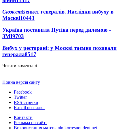
війни
11317
Сюжет
Бенкет генералів. Наслідки вибуху в
Москві
10443
Україна поставила Путіна перед дилемою -
ЗМІ
9703
Вибух у ресторані: у Москві таємно поховали
генерала
8517
Читати коментарі
Повна версія сайту
Facebook
Twitter
RSS-стрічки
E-mail розсилка
Контакти
Реклама на сайті
Використання матеріалів korrespondent.net