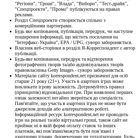
"Регіони", "Гроші", "Влада", "Вибори", "Тест-драйв",
"Спецпроекти", "Промо" публікуються на правах
реклами.
Розділ Спецпроекти створюється спільно з
комерційними партнерами.
Будь яке копіювання, публікація, передрук, чи наступне
поширення інформації, що містить посилання на
"Інтерфакс-Україна", EPA / UPG, суворо забороняється.
Власник веб-сторінки в розділі Я-Корреспондент є автор
публікації.
Будь-яке копіювання, передрук та відтворення
фотографічних творів та/або аудіовізуальних творів
правовласника Getty Images - суворо забороняється.
Матеріали сайту korrespondent.net призначені для осіб
старше 21 року (21+). Участь в азартних іграх може
викликати ігрову залежність. Дотримуйтесь правил
(принципів) відповідальної гри. При виявленні перших
ознак залежності негайно зверніться до спеціаліста.
Пам'ятайте, що участь в азартних іграх не може бути
джерелом доходів або альтернативою роботі.
Інформаційний ресурс korrespondent.net не проводить
ігри на реальні та/або віртуальні гроші, також сайт не
приймає ні в якій формі оплату ставок та інших
платежів, які пов’язані/можуть бути пов’язані з
азартними іграми, букмекерами чи тоталізаторами. Будь-