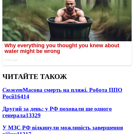
ЧИТАЙТЕ ТАКОЖ
Сюжет
Масова смерть на пляжі. Робота ППО
Росії
16414
Другий за день: у РФ поховали ще одного
генерала
13329
У МЗС РФ відкинули можливість завершення