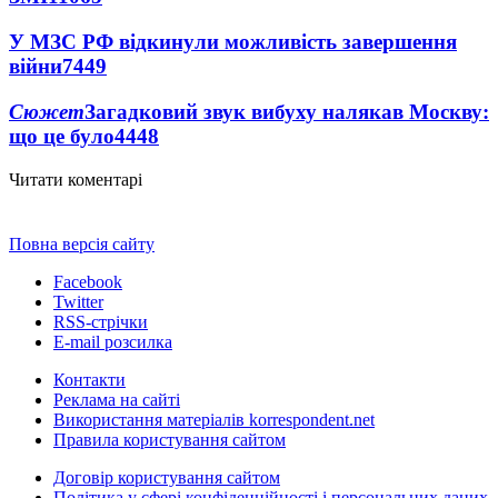
У МЗС РФ відкинули можливість завершення
війни
7449
Сюжет
Загадковий звук вибуху налякав Москву:
що це було
4448
Читати коментарі
Повна версія сайту
Facebook
Twitter
RSS-стрічки
E-mail розсилка
Контакти
Реклама на сайті
Використання матеріалів korrespondent.net
Правила користування сайтом
Договір користування сайтом
Політика у сфері конфіденційності і персональних даних