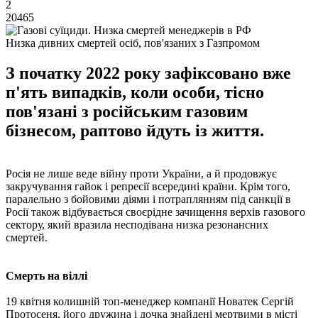
2
20465
Низка дивних смертей осіб, пов'язаних з Газпромом
З початку 2022 року зафіксовано вже
п'ять випадків, коли особи, тісно
пов'язані з російським газовим
бізнесом, раптово йдуть із життя.
Росія не лише веде війну проти України, а й продовжує
закручування гайок і репресії всередині країни. Крім того,
паралельно з бойовими діями і потраплянням під санкції в
Росії також відбувається своєрідне зачищення верхів газового
сектору, який вразила несподівана низка резонансних
смертей.
Смерть на віллі
19 квітня колишній топ-менеджер компанії Новатек Сергій
Протосеня, його дружина і дочка знайдені мертвими в місті