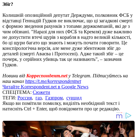
Збіг?
Колишній опозиційний депутат Держдуми, полковник ФСБ у
відставці Геннадій Гудков не виключає, що ці загадкові смерті
є формою зведення рахунків з топами держкомпаній, які де з
чим обізнані. "Наразі для них (ФСБ та Кремля) дуже важливо
не допустити втечі щурів з корабля в надто великій кількості,
бо ці щури багато що знають і можуть почати говорити. Це
конспірологічна версія, але мене дуже збентежив збіг до
деталей (смерті Аваєва і Протосені). Адже такий збіг – це
почерк, у серійних убивць так це називають”, – зазначив
Гудков.
Новини від
Корреспондент.net
у Telegram. Підписуйтесь на
наш канал
https://t.me/korrespondentnet
Читайте Korrespondent.net в Google News
СПЕЦТЕМА:
Сюжети
ТЕГИ:
Россия
,
газ
,
Газпром
,
суицид
Якщо ви помітили помилку, виділіть необхідний текст і
натисніть Ctrl + Enter, щоб повідомити про це редакцію.