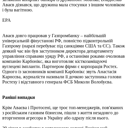
Аваєв дізнався, що дружина мала стосунки з іншим чоловіком
і була вагітною.
EPA
Аваєв довго працював у Газпромбанку – найбільшій
універсальній фінустанові РФ, повністю підконтрольній
Газпрому (наразі перебуває під санкціями США та ЄС). Також
деякий час він був заступником директора департаменту
управління справами уряду РФ, а останніми роками очолював
компанію Карбонікс, яка виготовляє кісткозаміщуючі
вуглецеві імпланти. Партнером фірми є корпорація Ростех.
Одного із засновників компанії Карбонікс звуть Анастасія
Карнєєва, журналісти називали її дочкою заступника голови
Ростеху і відставного генерала ФСБ Миколи Волобуєва.
Раніші випадки
Крім Аваєва і Протосені, ще троє топ-менеджерів, пов'язаних
з російським газовим бізнесом, пішли з життя незадовго до
вторгнення агресора в Україну або одразу після нього.