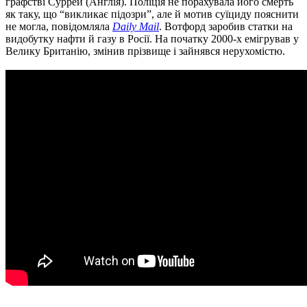
графстві Суррей (Англія). Поліція не порахувала його смерть
як таку, що “викликає підозри”, але й мотив суїциду пояснити
не могла, повідомляла
Daily Mail
. Вотфорд заробив статки на
видобутку нафти й газу в Росії. На початку 2000-х емігрував у
Велику Британію, змінив прізвище і зайнявся нерухомістю.