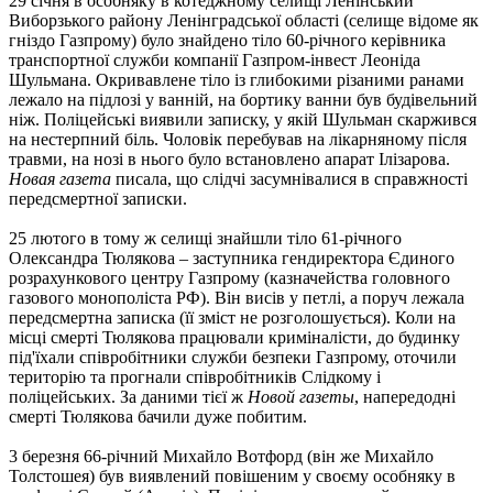
29 січня в особняку в котеджному селищі Ленінський
Виборзького району Ленінградської області (селище відоме як
гніздо Газпрому) було знайдено тіло 60-річного керівника
транспортної служби компанії Газпром-інвест Леоніда
Шульмана. Окривавлене тіло із глибокими різаними ранами
лежало на підлозі у ванній, на бортику ванни був будівельний
ніж. Поліцейські виявили записку, у якій Шульман скаржився
на нестерпний біль. Чоловік перебував на лікарняному після
травми, на нозі в нього було встановлено апарат Ілізарова.
Новая газета
писала, що слідчі засумнівалися в справжності
передсмертної записки.
25 лютого в тому ж селищі знайшли тіло 61-річного
Олександра Тюлякова – заступника гендиректора Єдиного
розрахункового центру Газпрому (казначейства головного
газового монополіста РФ). Він висів у петлі, а поруч лежала
передсмертна записка (її зміст не розголошується). Коли на
місці смерті Тюлякова працювали криміналісти, до будинку
під'їхали співробітники служби безпеки Газпрому, оточили
територію та прогнали співробітників Слідкому і
поліцейських. За даними тієї ж
Новой газеты
, напередодні
смерті Тюлякова бачили дуже побитим.
3 березня 66-річний Михайло Вотфорд (він же Михайло
Толстошея) був виявлений повішеним у своєму особняку в