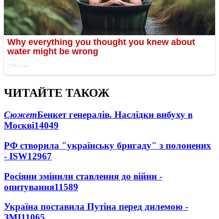
ЧИТАЙТЕ ТАКОЖ
Сюжет
Бенкет генералів. Наслідки вибуху в
Москві
14049
РФ створила "українську бригаду" з полонених
- ISW
12967
Росіяни змінили ставлення до війни -
опитування
11589
Україна поставила Путіна перед дилемою -
ЗМІ
11065