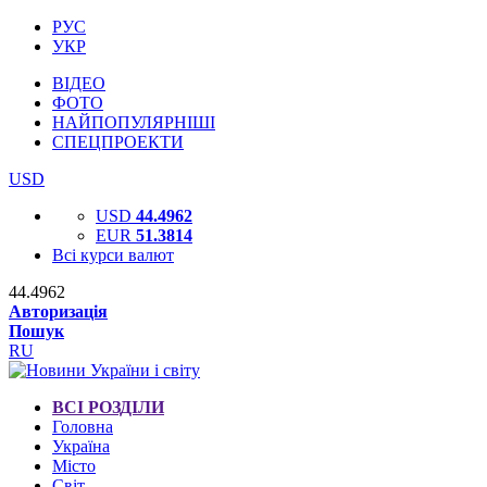
РУС
УКР
ВІДЕО
ФОТО
НАЙПОПУЛЯРНІШІ
СПЕЦПРОЕКТИ
USD
USD
44.4962
EUR
51.3814
Всі курси валют
44.4962
Авторизація
Пошук
RU
ВСІ РОЗДІЛИ
Головна
Україна
Місто
Світ