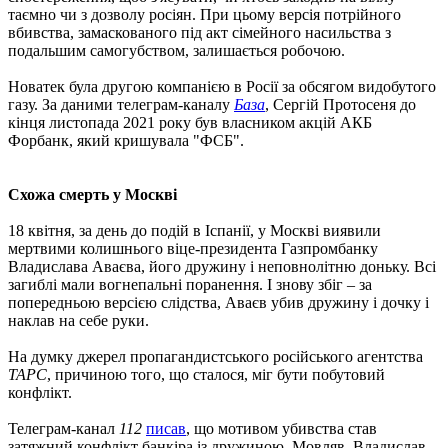
таємно чи з дозволу росіян. При цьому версія потрійного
вбивства, замаскованого під акт сімейного насильства з
подальшим самогубством, залишається робочою.
Новатек була другою компанією в Росії за обсягом видобутого
газу. За даними телеграм-каналу
База
, Сергій Протосеня до
кінця листопада 2021 року був власником акцій АКБ
Форбанк, який кришувала "ФСБ".
Схожа смерть у Москві
18 квітня, за день до подій в Іспанії, у Москві виявили
мертвими колишнього віце-президента Газпромбанку
Владислава Аваєва, його дружину і неповнолітню доньку. Всі
загиблі мали вогнепальні поранення. І знову збіг – за
попередньою версією слідства, Аваєв убив дружину і дочку і
наклав на себе руки.
На думку джерел пропагандистського російського агентства
ТАРС
, причиною того, що сталося, міг бути побутовий
конфлікт.
Телеграм-канал
112
писав
, що мотивом убивства став
затяжний конфлікт банкіра із дружиною. Мовляв, Владислав