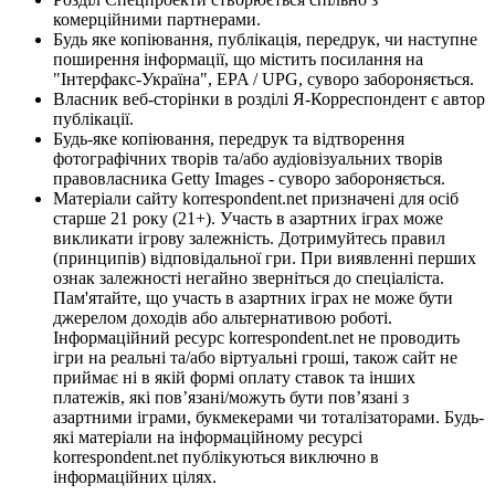
комерційними партнерами.
Будь яке копіювання, публікація, передрук, чи наступне
поширення інформації, що містить посилання на
"Інтерфакс-Україна", EPA / UPG, суворо забороняється.
Власник веб-сторінки в розділі Я-Корреспондент є автор
публікації.
Будь-яке копіювання, передрук та відтворення
фотографічних творів та/або аудіовізуальних творів
правовласника Getty Images - суворо забороняється.
Матеріали сайту korrespondent.net призначені для осіб
старше 21 року (21+). Участь в азартних іграх може
викликати ігрову залежність. Дотримуйтесь правил
(принципів) відповідальної гри. При виявленні перших
ознак залежності негайно зверніться до спеціаліста.
Пам'ятайте, що участь в азартних іграх не може бути
джерелом доходів або альтернативою роботі.
Інформаційний ресурс korrespondent.net не проводить
ігри на реальні та/або віртуальні гроші, також сайт не
приймає ні в якій формі оплату ставок та інших
платежів, які пов’язані/можуть бути пов’язані з
азартними іграми, букмекерами чи тоталізаторами. Будь-
які матеріали на інформаційному ресурсі
korrespondent.net публікуються виключно в
інформаційних цілях.