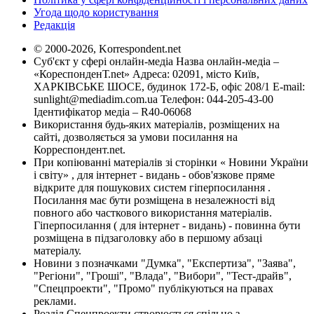
Угода щодо користування
Редакція
© 2000-2026, Korrespondent.net
Суб'єкт у сфері онлайн-медіа Назва онлайн-медіа –
«КореспонденТ.net» Адреса: 02091, місто Київ,
ХАРКІВСЬКЕ ШОСЕ, будинок 172-Б, офіс 208/1 E-mail:
sunlight@mediadim.com.ua
Телефон: 044-205-43-00
Ідентифікатор медіа – R40-06068
Використання будь-яких матеріалів, розміщених на
сайті, дозволяється за умови посилання на
Корреспондент.net.
При копіюванні матеріалів зі сторінки « Новини України
і світу» , для інтернет - видань - обов'язкове пряме
відкрите для пошукових систем гіперпосилання .
Посилання має бути розміщена в незалежності від
повного або часткового використання матеріалів.
Гіперпосилання ( для інтернет - видань) - повинна бути
розміщена в підзаголовку або в першому абзаці
матеріалу.
Новини з позначками "Думка", "Експертиза", "Заява",
"Регіони", "Гроші", "Влада", "Вибори", "Тест-драйв",
"Спецпроекти", "Промо" публікуються на правах
реклами.
Розділ Спецпроекти створюється спільно з