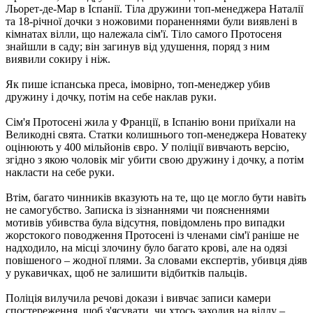
Льорет-де-Мар в Іспанії. Тіла дружини топ-менеджера Наталії
та 18-річної дочки з ножовими пораненнями були виявлені в
кімнатах вілли, що належала сім'ї. Тіло самого Протосеня
знайшли в саду; він загинув від удушення, поряд з ним
виявили сокиру і ніж.
Як пише іспанська преса, імовірно, топ-менеджер убив
дружину і дочку, потім на себе наклав руки.
Сім'я Протосені жила у Франції, в Іспанію вони приїхали на
Великодні свята. Статки колишнього топ-менеджера Новатеку
оцінюють у 400 мільйонів євро. У поліції вивчають версію,
згідно з якою чоловік міг убити свою дружину і дочку, а потім
накласти на себе руки.
Втім, багато чинників вказують на те, що це могло бути навіть
не самогубство. Записка із зізнаннями чи поясненнями
мотивів убивства була відсутня, повідомлень про випадки
жорстокого поводження Протосені із членами сім'ї раніше не
надходило, на місці злочину було багато крові, але на одязі
повішеного – жодної плями. За словами експертів, убивця діяв
у рукавичках, щоб не залишити відбитків пальців.
Поліція вилучила речові докази і вивчає записи камери
спостереження, щоб з'ясувати, чи хтось заходив на віллу –