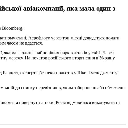
ської авіакомпанії, яка мала один з
е Bloomberg.
здатному стані, Аерофлоту через три місяці доведеться почати
им часом не вдасться.
яка мала один з найновіших парків літаків у світі. Через
рутну мережу. На початок російського вторгнення в Україну
 Барнетт, експерт з безпеки польотів у Школі менеджменту
омпаній до списку перевізників, яким заборонено або обмежено
зниками та повернути літаки. Росія відмовилася виконувати ці