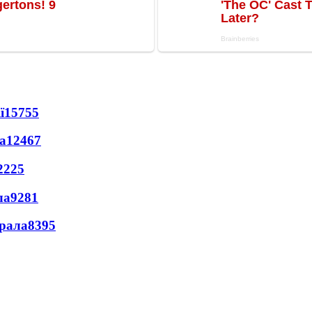
ї
15755
а
12467
2225
ла
9281
ерала
8395