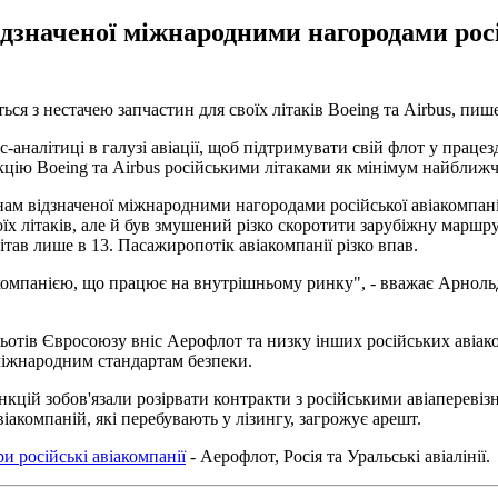
дзначеної міжнародними нагородами росій
ся з нестачею запчастин для своїх літаків Boeing та Airbus, пиш
с-аналітиці в галузі авіації, щоб підтримувати свій флот у праце
кцію Boeing та Airbus російськими літаками як мінімум найближч
ам відзначеної міжнародними нагородами російської авіакомпанії, 
оїх літаків, але й був змушений різко скоротити зарубіжну марш
тав лише в 13. Пасажиропотік авіакомпанії різко впав.
омпанією, що працює на внутрішньому ринку", - вважає Арнольд
ьотів Євросоюзу вніс Аерофлот та низку інших російських авіак
міжнародним стандартам безпеки.
анкцій зобов'язали розірвати контракти з російськими авіапереві
віакомпаній, які перебувають у лізингу, загрожує арешт.
 російські авіакомпанії
- Аерофлот, Росія та Уральські авіалінії.