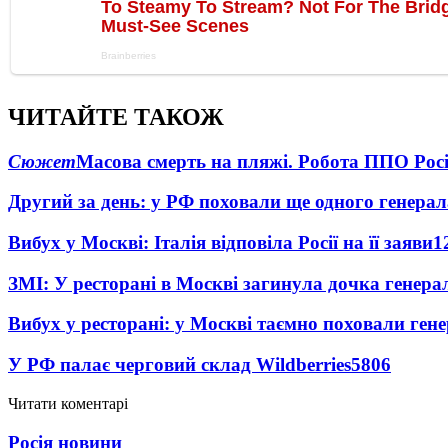
ЧИТАЙТЕ ТАКОЖ
Сюжет
Масова смерть на пляжі. Робота ППО Росі
Другий за день: у РФ поховали ще одного генерал
Вибух у Москві: Італія відповіла Росії на її заяви
1
ЗМІ: У ресторані в Москві загинула дочка генера
Вибух у ресторані: у Москві таємно поховали ген
У РФ палає черговий склад Wildberries
5806
Читати коментарі
Росія новини