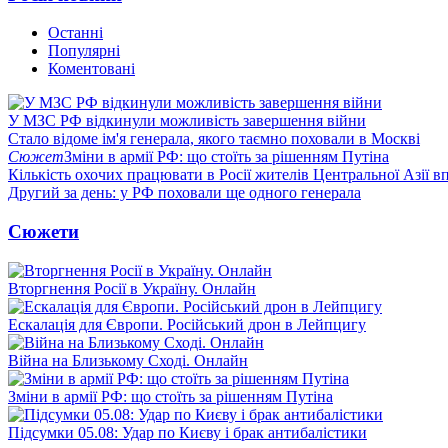
Останні
Популярні
Коментовані
У МЗС РФ відкинули можливість завершення війни
Стало відоме ім'я генерала, якого таємно поховали в Москві
Сюжет
Зміни в армії РФ: що стоїть за рішенням Путіна
Кількість охочих працювати в Росії жителів Центральної Азії в
Другий за день: у РФ поховали ще одного генерала
Сюжети
Вторгнення Росії в Україну. Онлайн
Ескалація для Європи. Російський дрон в Лейпцигу
Війна на Близькому Сході. Онлайн
Зміни в армії РФ: що стоїть за рішенням Путіна
Підсумки 05.08: Удар по Києву і брак антибалістики