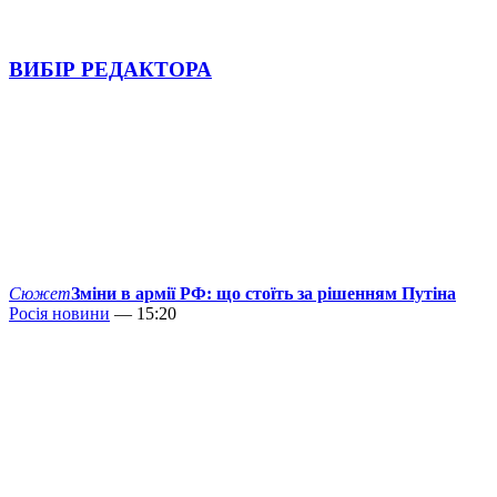
ВИБІР РЕДАКТОРА
Сюжет
Зміни в армії РФ: що стоїть за рішенням Путіна
Росія новини
— 15:20