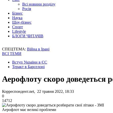
Всі новини розділу
Росія
Бізнес
Наука
Шоу-бізнес
Спорт
Lifestyle
БЛОГИ ЧИТАЧІВ
СПЕЦТЕМА:
Війна в Ірані
ВСІ ТЕМИ
Вступ України в ЄС
Теракт в Барселоні
Аерофлоту скоро доведеться р
Корреспондент.net, 22 травня 2022, 18:33
0
14712
Аерофлот має великі проблеми