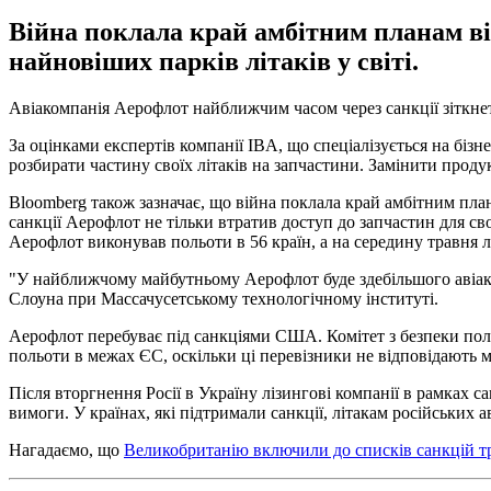
Війна поклала край амбітним планам ві
найновіших парків літаків у світі.
Авіакомпанія Аерофлот найближчим часом через санкції зіткнеть
За оцінками експертів компанії IBA, що спеціалізується на бізне
розбирати частину своїх літаків на запчастини. Замінити проду
Bloomberg також зазначає, що війна поклала край амбітним план
санкції Аерофлот не тільки втратив доступ до запчастин для св
Аерофлот виконував польоти в 56 країн, а на середину травня лі
"У найближчому майбутньому Аерофлот буде здебільшого авіак
Слоуна при Массачусетському технологічному інституті.
Аерофлот перебуває під санкціями США. Комітет з безпеки пол
польоти в межах ЄС, оскільки ці перевізники не відповідають 
Після вторгнення Росії в Україну лізингові компанії в рамках с
вимоги. У країнах, які підтримали санкції, літакам російських а
Нагадаємо, що
Великобританію включили до списків санкцій три