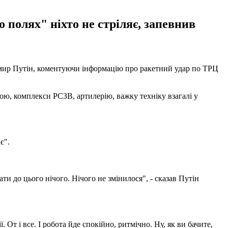
о полях" ніхто не стріляє, запевнив
димир Путін, коментуючи інформацію про ракетний удар по ТРЦ
брою, комплекси РСЗВ, артилерію, важку техніку взагалі у
є".
ати до цього нічого. Нічого не змінилося", - сказав Путін
 От і все. І робота йде спокійно, ритмічно. Ну, як ви бачите,