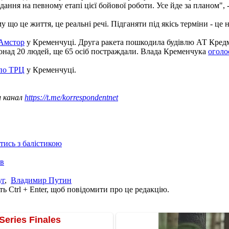
вдання на певному етапі цієї бойової роботи. Усе йде за планом", -
у що це життя, це реальні речі. Підганяти під якісь терміни - це 
 Амстор
у Кременчуці. Друга ракета пошкодила будівлю АТ Кредм
понад 20 людей, ще 65 осіб постраждали. Влада Кременчука
оголо
 по ТРЦ
у Кременчуці.
ш канал
https://t.me/korrespondentnet
отись з балістикою
ів
уг
,
Владимир Путин
ь Ctrl + Enter, щоб повідомити про це редакцію.