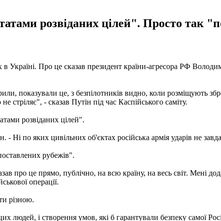
ьтатами розвіданих цілей". Просто так "п
тах в Україні. Про це сказав президент країни-агресора РФ Воло
ворили, показували це, з безпілотників видно, коли розміщують з
не стріляє", - сказав Путін під час Каспійського саміту.
татами розвіданих цілей".
. - Ні по яких цивільних об'єктах російська армія ударів не завда
 поставлених рубежів".
азав про це прямо, публічно, на всю країну, на весь світ. Мені дод
йськової операції.
ти різною.
х людей, і створення умов, які б гарантували безпеку самої Росії.