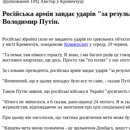
Зруйнований ТРЦ Амстор у Кременчуці
Російська армія завдає ударів "за резул
Володимир Путін.
Російські збройні сили не завдають ударів по цивільних об'єк
у місті Кременчук, повідомляє
Коммерсант
у середу, 29 червня.
"Та немає там ніякого теракту. Я знаю, і ми багато разів це го
житлових кварталах, ще десь. Просто так "по полях" у нас ніхто 
За словами президента, російська армія завдає ударів "за резуль
"Впевнений, що в цьому випадку було все те саме, - сказав Путін
Також Путін заявив, що російські війська в Україні "досягають
"Нічого не змінилося, я б сказав, рано-вранці 24 лютого. Я ж ск
журналістам, відповідаючи на запитання про цілі спеціальної ві
При цьому він наголосив, що тактика досягнення мети може бу
"Кінцева мета мною позначена - це звільнення Донбасу, захист ци