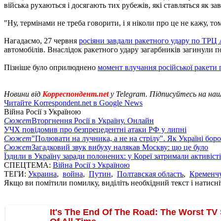
війська рухаються і досягають тих рубежів, які ставляться як за
"Ну, термінами не треба говорити, і я ніколи про це не кажу, том
Нагадаємо, 27 червня
росіяни завдали ракетного удару по ТРЦ
автомобілів. Внаслідок ракетного удару загарбників загинули 
Пізніше було оприлюднено
момент влучання російської ракети
Новини від
Корреспондент.net
у Telegram. Підписуйтесь на на
Читайте Korrespondent.net в Google News
Війна Росії з Україною
Сюжет
Вторгнення Росії в Україну. Онлайн
УЧХ повідомив про безпрецедентні атаки РФ у липні
Сюжет
"Полювати на лучника, а не на стрілу". Як Україні бор
Сюжет
Загадковий звук вибуху налякав Москву: що це було
Їздили в Україну заради полонених: у Кореї затримали активіст
СПЕЦТЕМА:
Війна Росії з Україною
ТЕГИ:
Украина
,
война
,
Путин
,
Полтавская область
,
Кременч
Якщо ви помітили помилку, виділіть необхідний текст і натисніт