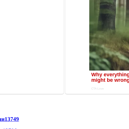
ни
13749