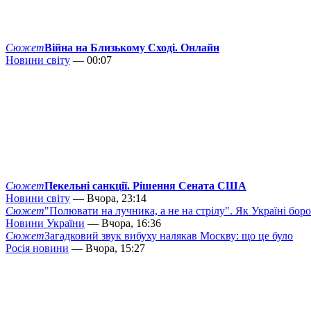
Сюжет
Війна на Близькому Сході. Онлайн
Новини світу
— 00:07
Сюжет
Пекельні санкції. Рішення Сената США
Новини світу
— Вчора, 23:14
Сюжет
"Полювати на лучника, а не на стрілу". Як Україні бор
Новини України
— Вчора, 16:36
Сюжет
Загадковий звук вибуху налякав Москву: що це було
Росія новини
— Вчора, 15:27