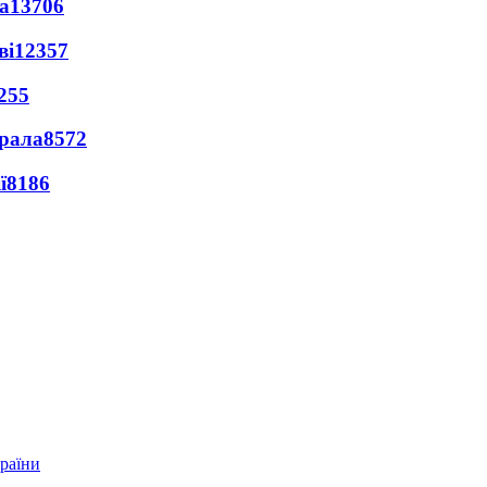
а
13706
ві
12357
255
ерала
8572
ї
8186
країни