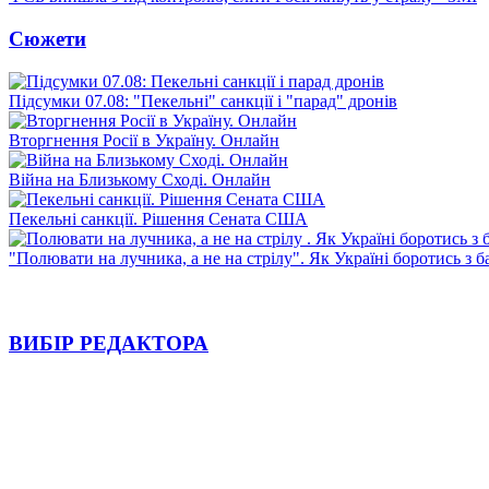
Сюжети
Підсумки 07.08: "Пекельні" санкції і "парад" дронів
Вторгнення Росії в Україну. Онлайн
Війна на Близькому Сході. Онлайн
Пекельні санкції. Рішення Сената США
"Полювати на лучника, а не на стрілу". Як Україні боротись з 
ВИБІР РЕДАКТОРА