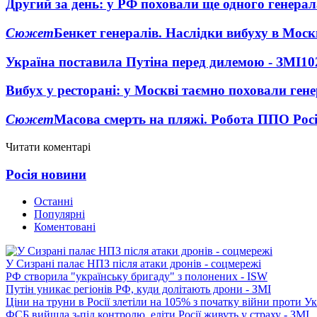
Другий за день: у РФ поховали ще одного генерал
Сюжет
Бенкет генералів. Наслідки вибуху в Моск
Україна поставила Путіна перед дилемою - ЗМІ
10
Вибух у ресторані: у Москві таємно поховали ген
Сюжет
Масова смерть на пляжі. Робота ППО Росі
Читати коментарі
Росія новини
Останні
Популярні
Коментовані
У Сизрані палає НПЗ після атаки дронів - соцмережі
РФ створила "українську бригаду" з полонених - ISW
Путін уникає регіонів РФ, куди долітають дрони - ЗМІ
Ціни на труни в Росії злетіли на 105% з початку війни проти У
ФСБ вийшла з-під контролю, еліти Росії живуть у страху - ЗМІ