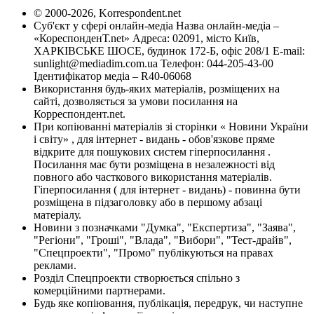
© 2000-2026, Korrespondent.net
Суб'єкт у сфері онлайн-медіа Назва онлайн-медіа –
«КореспонденТ.net» Адреса: 02091, місто Київ,
ХАРКІВСЬКЕ ШОСЕ, будинок 172-Б, офіс 208/1 E-mail:
sunlight@mediadim.com.ua
Телефон: 044-205-43-00
Ідентифікатор медіа – R40-06068
Використання будь-яких матеріалів, розміщених на
сайті, дозволяється за умови посилання на
Корреспондент.net.
При копіюванні матеріалів зі сторінки « Новини України
і світу» , для інтернет - видань - обов'язкове пряме
відкрите для пошукових систем гіперпосилання .
Посилання має бути розміщена в незалежності від
повного або часткового використання матеріалів.
Гіперпосилання ( для інтернет - видань) - повинна бути
розміщена в підзаголовку або в першому абзаці
матеріалу.
Новини з позначками "Думка", "Експертиза", "Заява",
"Регіони", "Гроші", "Влада", "Вибори", "Тест-драйв",
"Спецпроекти", "Промо" публікуються на правах
реклами.
Розділ Спецпроекти створюється спільно з
комерційними партнерами.
Будь яке копіювання, публікація, передрук, чи наступне