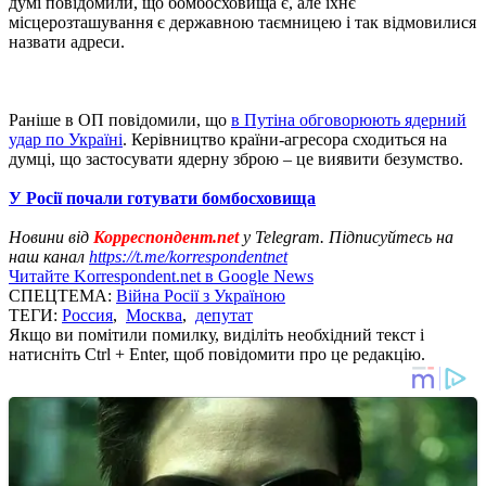
думі повідомили, що бомбосховища є, але їхнє
місцерозташування є державною таємницею і так відмовилися
назвати адреси.
Раніше в ОП повідомили, що
в Путіна обговорюють ядерний
удар по Україні
. Керівництво країни-агресора сходиться на
думці, що застосувати ядерну зброю – це виявити безумство.
У Росії почали готувати бомбосховища
Новини від
Корреспондент.net
у Telegram. Підписуйтесь на
наш канал
https://t.me/korrespondentnet
Читайте Korrespondent.net в Google News
СПЕЦТЕМА:
Війна Росії з Україною
ТЕГИ:
Россия
,
Москва
,
депутат
Якщо ви помітили помилку, виділіть необхідний текст і
натисніть Ctrl + Enter, щоб повідомити про це редакцію.