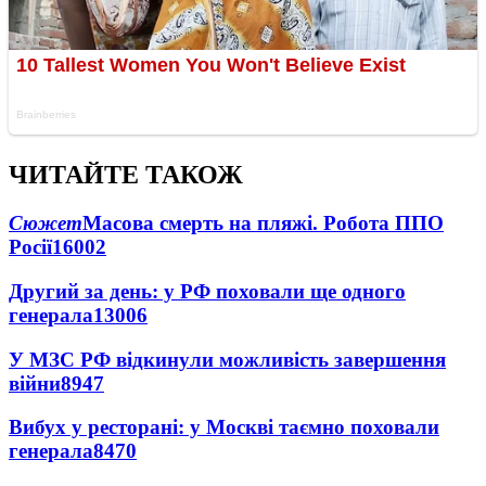
ЧИТАЙТЕ ТАКОЖ
Сюжет
Масова смерть на пляжі. Робота ППО
Росії
16002
Другий за день: у РФ поховали ще одного
генерала
13006
У МЗС РФ відкинули можливість завершення
війни
8947
Вибух у ресторані: у Москві таємно поховали
генерала
8470