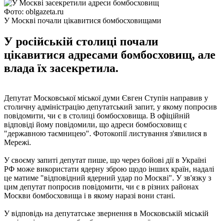
Фото: oblgazeta.ru
У Москві почали цікавитися бомбосховищами
У російській столиці почали
цікавитися адресами бомбосховищ, але
влада їх засекретила.
Депутат Московської міської думи Євген Ступін направив у
столичну адміністрацію депутатський запит, у якому попросив
повідомити, чи є в столиці бомбосховища. В офіційній
відповіді йому повідомили, що адреси бомбосховищ є
"державною таємницею". Фотокопії листування з'явилися в
Мережі.
У своєму запиті депутат пише, що через бойові дії в Україні
РФ може використати ядерну зброю щодо інших країн, надалі
це матиме "відповідний ядерний удар по Москві". У зв'язку з
цим депутат попросив повідомити, чи є в різних районах
Москви бомбосховища і в якому наразі вони стані.
У відповідь на депутатське звернення в Московській міській