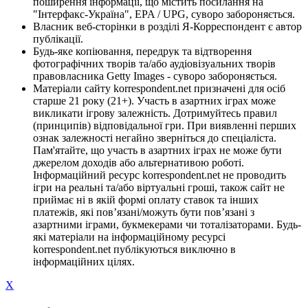
поширення інформації, що містить посилання на
"Інтерфакс-Україна", EPA / UPG, суворо забороняється.
Власник веб-сторінки в розділі Я-Корреспондент є автор
публікації.
Будь-яке копіювання, передрук та відтворення
фотографічних творів та/або аудіовізуальних творів
правовласника Getty Images - суворо забороняється.
Матеріали сайту korrespondent.net призначені для осіб
старше 21 року (21+). Участь в азартних іграх може
викликати ігрову залежність. Дотримуйтесь правил
(принципів) відповідальної гри. При виявленні перших
ознак залежності негайно зверніться до спеціаліста.
Пам'ятайте, що участь в азартних іграх не може бути
джерелом доходів або альтернативою роботі.
Інформаційний ресурс korrespondent.net не проводить
ігри на реальні та/або віртуальні гроші, також сайт не
приймає ні в якій формі оплату ставок та інших
платежів, які пов’язані/можуть бути пов’язані з
азартними іграми, букмекерами чи тоталізаторами. Будь-
які матеріали на інформаційному ресурсі
korrespondent.net публікуються виключно в
інформаційних цілях.
X