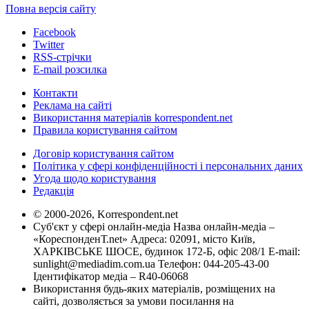
Повна версія сайту
Facebook
Twitter
RSS-стрічки
E-mail розсилка
Контакти
Реклама на сайті
Використання матеріалів korrespondent.net
Правила користування сайтом
Договір користування сайтом
Політика у сфері конфіденційності і персональних даних
Угода щодо користування
Редакція
© 2000-2026, Korrespondent.net
Суб'єкт у сфері онлайн-медіа Назва онлайн-медіа –
«КореспонденТ.net» Адреса: 02091, місто Київ,
ХАРКІВСЬКЕ ШОСЕ, будинок 172-Б, офіс 208/1 E-mail:
sunlight@mediadim.com.ua
Телефон: 044-205-43-00
Ідентифікатор медіа – R40-06068
Використання будь-яких матеріалів, розміщених на
сайті, дозволяється за умови посилання на