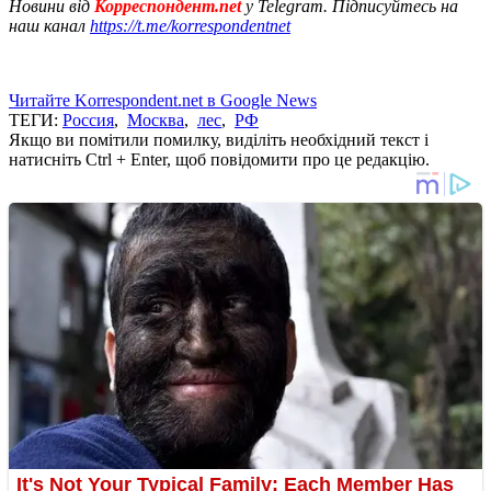
Новини від
Корреспондент.net
у Telegram. Підписуйтесь на
наш канал
https://t.me/korrespondentnet
Читайте Korrespondent.net в Google News
ТЕГИ:
Россия
,
Москва
,
лес
,
РФ
Якщо ви помітили помилку, виділіть необхідний текст і
натисніть Ctrl + Enter, щоб повідомити про це редакцію.