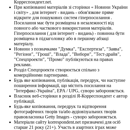
Корреспондент.net.
При копіюванні матеріалів зі сторінки « Новини України
і світу» , для інтернет - видань - обов'язкове пряме
відкрите для пошукових систем гіперпосилання .
Посилання має бути розміщена в незалежності від
повного або часткового використання матеріалів.
Гіперпосилання ( для інтернет - видань) - повинна бути
розміщена в підзаголовку або в першому абзаці
матеріалу.
Новини з позначками "Думка", "Експертиза", "Заява",
"Регіони", "Гроші", "Влада", "Вибори", "Тест-драйв",
"Спецпроекти", "Промо" публікуються на правах
реклами.
Розділ Спецпроекти створюється спільно з
комерційними партнерами.
Будь яке копіювання, публікація, передрук, чи наступне
поширення інформації, що містить посилання на
"Інтерфакс-Україна", EPA / UPG, суворо забороняється.
Власник веб-сторінки в розділі Я-Корреспондент є автор
публікації.
Будь-яке копіювання, передрук та відтворення
фотографічних творів та/або аудіовізуальних творів
правовласника Getty Images - суворо забороняється.
Матеріали сайту korrespondent.net призначені для осіб
старше 21 року (21+). Участь в азартних іграх може