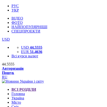
РУС
УКР
ВІДЕО
ФОТО
НАЙПОПУЛЯРНІШІ
СПЕЦПРОЕКТИ
USD
USD
44.5555
EUR
51.4636
Всі курси валют
44.5555
Авторизація
Пошук
RU
ВСІ РОЗДІЛИ
Головна
Україна
Місто
Світ