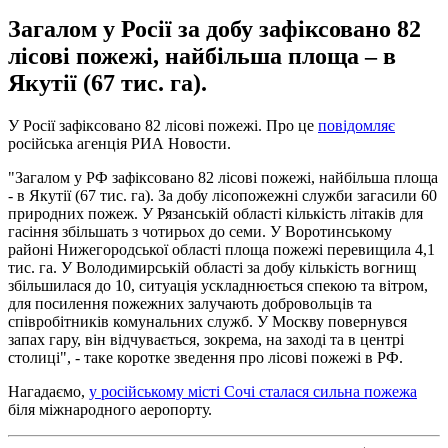
Загалом у Росії за добу зафіксовано 82
лісові пожежі, найбільша площа – в
Якутії (67 тис. га).
У Росії зафіксовано 82 лісові пожежі. Про це
повідомляє
російська агенція РИА Новости.
"Загалом у РФ зафіксовано 82 лісові пожежі, найбільша площа
- в Якутії (67 тис. га). За добу лісопожежні служби загасили 60
природних пожеж. У Рязанській області кількість літаків для
гасіння збільшать з чотирьох до семи. У Воротинському
районі Нижегородської області площа пожежі перевищила 4,1
тис. га. У Володимирській області за добу кількість вогнищ
збільшилася до 10, ситуація ускладнюється спекою та вітром,
для посилення пожежних залучають добровольців та
співробітників комунальних служб. У Москву повернувся
запах гару, він відчувається, зокрема, на заході та в центрі
столиці", - таке коротке зведення про лісові пожежі в РФ.
Нагадаємо,
у російському місті Сочі сталася сильна пожежа
біля міжнародного аеропорту.