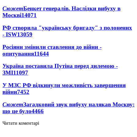
Сюжет
Бенкет генералів. Наслідки вибуху в
Москві
14071
РФ створила "українську бригаду" з полонених
- ISW
13059
Росіяни змінили ставлення до війни -
опитування
11644
Україна поставила Путіна перед дилемою -
ЗМІ
11097
У МЗС РФ відкинули можливість завершення
війни
7452
Сюжет
Загадковий звук вибуху налякав Москву:
що це було
4466
Читати коментарі