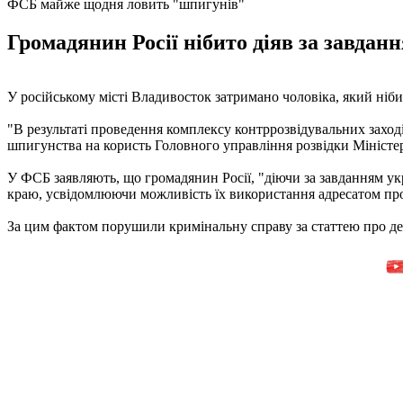
ФСБ майже щодня ловить "шпигунів"
Громадянин Росії нібито діяв за завдан
У російському місті Владивосток затримано чоловіка, який ніб
"В результаті проведення комплексу контррозвідувальних заход
шпигунства на користь Головного управління розвідки Міністер
У ФСБ заявляють, що громадянин Росії, "діючи за завданням укра
краю, усвідомлюючи можливість їх використання адресатом прот
За цим фактом порушили кримінальну справу за статтею про де