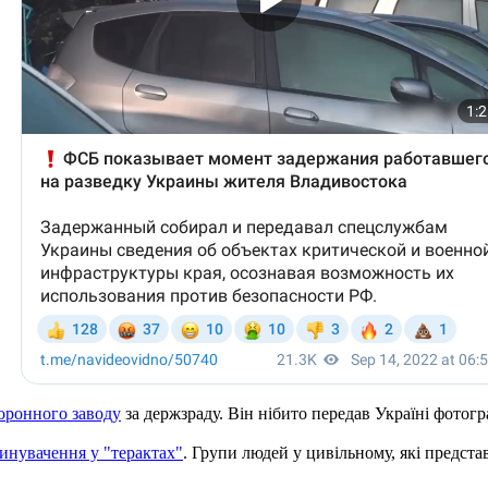
оронного заводу
за держзраду. Він нібито передав Україні фотогр
инувачення у "терактах"
. Групи людей у ​​цивільному, які пред