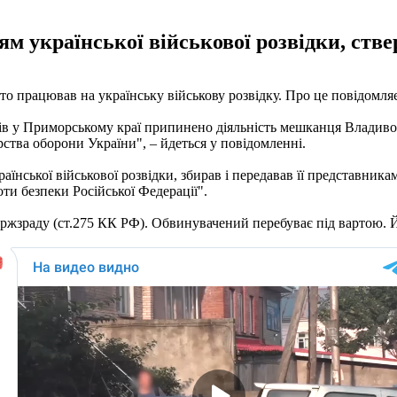
ням української військової розвідки, ств
ито працював на українську військову розвідку. Про це повідомля
ів у Приморському краї припинено діяльність мешканця Владивос
ства оборони України", – йдеться у повідомленні.
їнської військової розвідки, збирав і передавав її представника
и безпеки Російської Федерації".
ржзраду (ст.275 КК РФ). Обвинувачений перебуває під вартою. Й