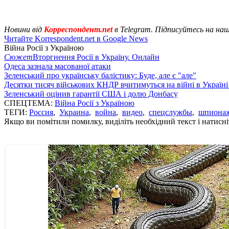
Новини від
Корреспондент.net
в Telegram. Підписуйтесь на на
Читайте Korrespondent.net в Google News
Війна Росії з Україною
Сюжет
Вторгнення Росії в Україну. Онлайн
Одеса зазнала масованої атаки
Зеленський про українську балістику: Буде, але є "але"
Десятки тисяч військових КНДР вчитимуться на війні в Україні
Зеленський оцінив гарантії США і долю Донбасу
СПЕЦТЕМА:
Війна Росії з Україною
ТЕГИ:
Россия
,
Украина
,
война
,
видео
,
спецслужбы
,
шпиона
Якщо ви помітили помилку, виділіть необхідний текст і натисніт