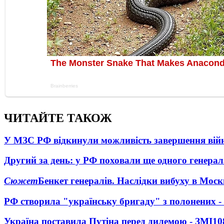
ЧИТАЙТЕ ТАКОЖ
У МЗС РФ відкинули можливість завершення вій
Другий за день: у РФ поховали ще одного генерал
Сюжет
Бенкет генералів. Наслідки вибуху в Моск
РФ створила "українську бригаду" з полонених -
Україна поставила Путіна перед дилемою - ЗМІ
10