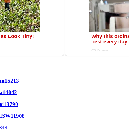
ни
15213
а
14042
ві
13790
 ISW
11908
844