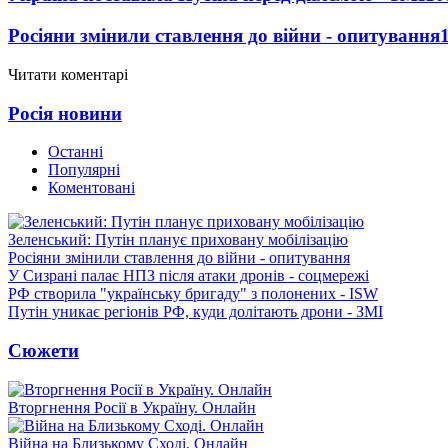
Росіяни змінили ставлення до війни - опитування
Читати коментарі
Росія новини
Останні
Популярні
Коментовані
Зеленський: Путін планує приховану мобілізацію
Росіяни змінили ставлення до війни - опитування
У Сизрані палає НПЗ після атаки дронів - соцмережі
РФ створила "українську бригаду" з полонених - ISW
Путін уникає регіонів РФ, куди долітають дрони - ЗМІ
Сюжети
Вторгнення Росії в Україну. Онлайн
Війна на Близькому Сході. Онлайн