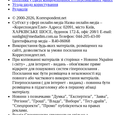
Угода щодо користування
Редакція
© 2000-2026, Korrespondent.net
Суб'єкт у сфері онлайн-медіа Назва онлайн-медіа –
«КореспонденТ.net» Адреса: 02091, місто Київ,
ХАРКІВСЬКЕ ШОСЕ, будинок 172-Б, офіс 208/1 E-mail:
sunlight@mediadim.com.ua
Телефон: 044-205-43-00
Ідентифікатор медіа – R40-06068
Використання будь-яких матеріалів, розміщених на
сайті, дозволяється за умови посилання на
Корреспондент.net.
При копіюванні матеріалів зі сторінки « Новини України
і світу» , для інтернет - видань - обов'язкове пряме
відкрите для пошукових систем гіперпосилання .
Посилання має бути розміщена в незалежності від
повного або часткового використання матеріалів.
Гіперпосилання ( для інтернет - видань) - повинна бути
розміщена в підзаголовку або в першому абзаці
матеріалу.
Новини з позначками "Думка", "Експертиза", "Заява",
"Регіони", "Гроші", "Влада", "Вибори", "Тест-драйв",
"Спецпроекти", "Промо" публікуються на правах
реклами.
Розділ Спецпроекти створюється спільно з