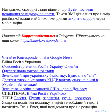
Нагадаємо, сьогодні стало відомо, що
Путін посилив
покарання за відмову воювати.
Також ЗМІ дізналися про намір
російської влади найближчими днями
закрити кордон
через
мобілізацію.
Новини від
Корреспондент.net
в Telegram. Підписуйтесь на
наш канал
https://t.me/korrespondentnet
Читайте Korrespondent.net в Google News
Війна Росії з Україною
Сюжет
Вторгнення Росії в Україну. Онлайн
Одеса зазнала масованої атаки
Зеленський про українську балістику: Буде, але є "але"
Десятки тисяч військових КНДР вчитимуться на війні в
Україні - Зеленський
Зеленський оцінив гарантії США і долю Донбасу
СПЕЦТЕМА:
Війна Росії з Україною
ТЕГИ:
Россия
,
Путин
,
зарплаты
,
судьи
,
прокурор
Якщо ви помітили помилку, виділіть необхідний текст і
натисніть Ctrl + Enter, щоб повідомити про це редакцію.