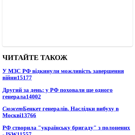
ЧИТАЙТЕ ТАКОЖ
У МЗС РФ відкинули можливість завершення
війни
15177
Другий за день: у РФ поховали ще одного
генерала
14002
Сюжет
Бенкет генералів. Наслідки вибуху в
Москві
13766
РФ створила "українську бригаду" з полонених
- ISW
11557