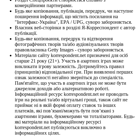
комерційними партнерами.
Будь яке копіювання, публікація, передрук, чи наступне
поширення інформації, що містить посилання на
"Інтерфакс-Україна", EPA / UPG, суворо забороняється.
Власник веб-сторінки в розділі Я-Корреспондент є автор
публікації.
Будь-яке копіювання, передрук та відтворення
фотографічних творів та/або аудіовізуальних творів
правовласника Getty Images - суворо забороняється.
Матеріали сайту korrespondent.net призначені для осіб
старше 21 року (21+). Участь в азартних іграх може
викликати ігрову залежність. Дотримуйтесь правил
(принципів) відповідальної гри. При виявленні перших
ознак залежності негайно зверніться до спеціаліста.
Пам'ятайте, що участь в азартних іграх не може бути
джерелом доходів або альтернативою роботі.
Інформаційний ресурс korrespondent.net не проводить
ігри на реальні та/або віртуальні гроші, також сайт не
приймає ні в якій формі оплату ставок та інших
платежів, які пов’язані/можуть бути пов’язані з
азартними іграми, букмекерами чи тоталізаторами. Будь-
які матеріали на інформаційному ресурсі
korrespondent.net публікуються виключно в
інформаційних цілях.