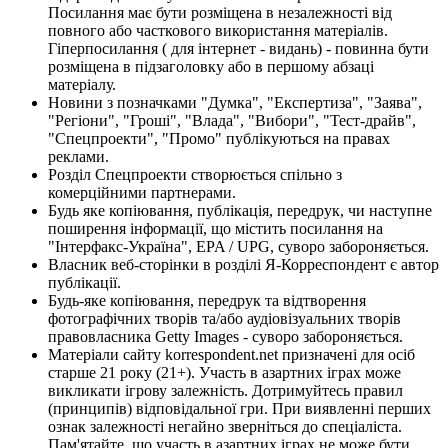
Посилання має бути розміщена в незалежності від
повного або часткового використання матеріалів.
Гіперпосилання ( для інтернет - видань) - повинна бути
розміщена в підзаголовку або в першому абзаці
матеріалу.
Новини з позначками "Думка", "Експертиза", "Заява",
"Регіони", "Гроші", "Влада", "Вибори", "Тест-драйв",
"Спецпроекти", "Промо" публікуються на правах
реклами.
Розділ Спецпроекти створюється спільно з
комерційними партнерами.
Будь яке копіювання, публікація, передрук, чи наступне
поширення інформації, що містить посилання на
"Інтерфакс-Україна", EPA / UPG, суворо забороняється.
Власник веб-сторінки в розділі Я-Корреспондент є автор
публікації.
Будь-яке копіювання, передрук та відтворення
фотографічних творів та/або аудіовізуальних творів
правовласника Getty Images - суворо забороняється.
Матеріали сайту korrespondent.net призначені для осіб
старше 21 року (21+). Участь в азартних іграх може
викликати ігрову залежність. Дотримуйтесь правил
(принципів) відповідальної гри. При виявленні перших
ознак залежності негайно зверніться до спеціаліста.
Пам'ятайте, що участь в азартних іграх не може бути