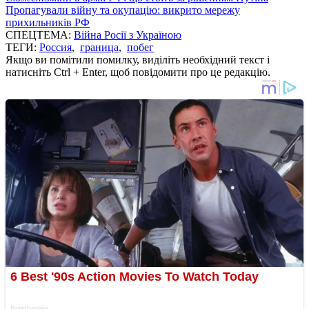
Пропагували війну та окупацію: викрито мережу
прихильників РФ
СПЕЦТЕМА:
Війна Росії з Україною
ТЕГИ:
Россия
,
граница
,
побег
Якщо ви помітили помилку, виділіть необхідний текст і
натисніть Ctrl + Enter, щоб повідомити про це редакцію.