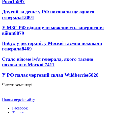
Росії
15997
Другий за день: у РФ поховали ще одного
генерала
13001
У МЗС РФ відкинули можливість завершення
війни
8879
Вибух у ресторані: у Москві таємно поховали
генерала
8469
Стало відоме ім'я генерала, якого таємно
поховали в Москві
7411
У РФ палає черговий склад Wildberries
5828
Читати коментарі
Повна версія сайту
Facebook
Twitter