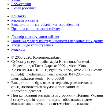
RSS-стрічки
E-mail розсилка
Контакти
Реклама на сайті
Використання матеріалів korrespondent.net
Правила користування сайтом
Договір користування сайтом
Політика у сфері конфіденційності і персональних даних
Угода щодо користування
Редакція
© 2000-2026, Korrespondent.net
Суб'єкт у сфері онлайн-медіа Назва онлайн-медіа –
«КореспонденТ.net» Адреса: 02091, місто Київ,
ХАРКІВСЬКЕ ШОСЕ, будинок 172-Б, офіс 208/1 E-mail:
sunlight@mediadim.com.ua
Телефон: 044-205-43-00
Ідентифікатор медіа – R40-06068
Використання будь-яких матеріалів, розміщених на
сайті, дозволяється за умови посилання на
Корреспондент.net.
При копіюванні матеріалів зі сторінки « Новини України
і світу» , для інтернет - видань - обов'язкове пряме
відкрите для пошукових систем гіперпосилання .