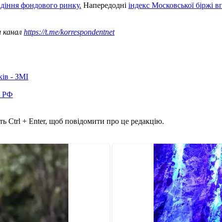
діння фондового ринку.
Напередодні
індекс Московської біржі в
ш канал
https://t.me/korrespondentnet
ків - ЗМІ
в РФ
ь Ctrl + Enter, щоб повідомити про це редакцію.