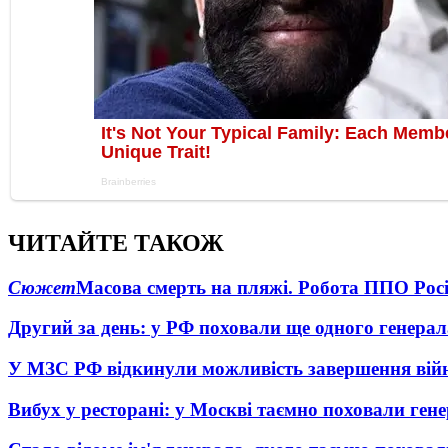
ЧИТАЙТЕ ТАКОЖ
Сюжет
Масова смерть на пляжі. Робота ППО Росі
Другий за день: у РФ поховали ще одного генерал
У МЗС РФ відкинули можливість завершення вій
Вибух у ресторані: у Москві таємно поховали ген