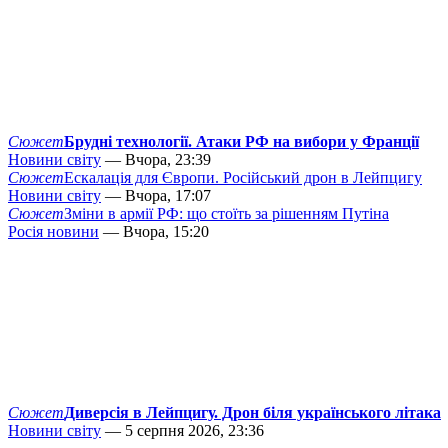
Сюжет
Брудні технології. Атаки РФ на вибори у Франції
Новини світу
— Вчора, 23:39
Сюжет
Ескалація для Європи. Російський дрон в Лейпцигу
Новини світу
— Вчора, 17:07
Сюжет
Зміни в армії РФ: що стоїть за рішенням Путіна
Росія новини
— Вчора, 15:20
Сюжет
Диверсія в Лейпцигу. Дрон біля українського літака
Новини світу
— 5 серпня 2026, 23:36