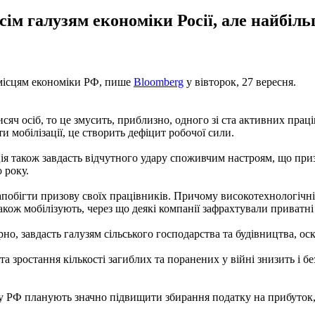
сім галузям економіки Росії, але найбіль
м місцям економіки РФ, пише
Bloomberg
у вівторок, 27 вересня.
яч осіб, то це змусить, приблизно, одного зі ста активних праці
и мобілізації, це створить дефіцит робочої сили.
ія також завдасть відчутного удару споживчим настроям, що приз
 року.
побігти призову своїх працівників. Причому високотехнологічні 
акож мобілізують, через що деякі компанії зафрахтували приватні 
о, завдасть галузям сільського господарства та будівництва, оскі
 та зростання кількості загиблих та поранених у війні знизить і 
 у РФ планують значно підвищити збирання податку на прибуток,