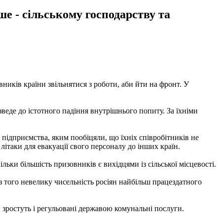
ше - сільському господарству та
вників країни звільнятися з роботи, аби йти на фронт. У
веде до істотного падіння внутрішнього попиту. За їхніми
підприємства, яким пообіцяли, що їхніх співробітників не
літаки для евакуації свого персоналу до інших країн.
льки більшість призовників є вихідцями із сільської місцевості.
без того невелику чисельність росіян найбільш працездатного
 зростуть і регульовані державою комунальні послуги.