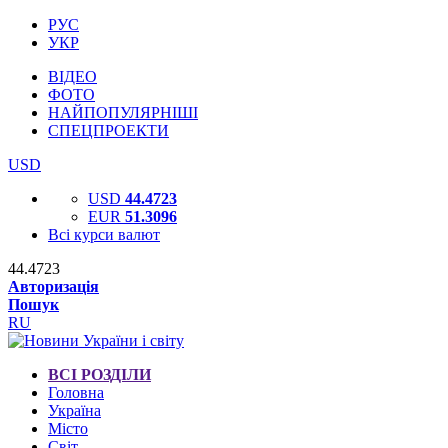
РУС
УКР
ВІДЕО
ФОТО
НАЙПОПУЛЯРНІШІ
СПЕЦПРОЕКТИ
USD
USD
44.4723
EUR
51.3096
Всі курси валют
44.4723
Авторизація
Пошук
RU
ВСІ РОЗДІЛИ
Головна
Україна
Місто
Світ