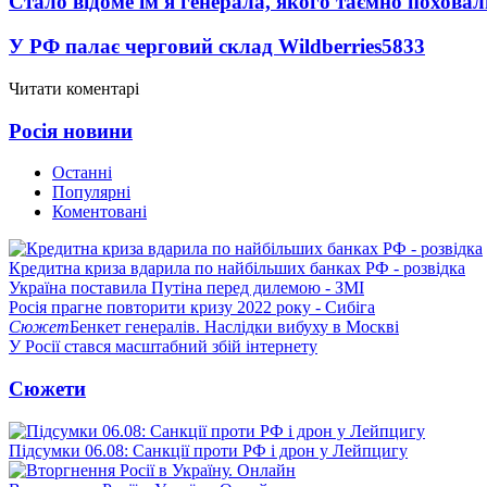
Стало відоме ім'я генерала, якого таємно похова
У РФ палає черговий склад Wildberries
5833
Читати коментарі
Росія новини
Останні
Популярні
Коментовані
Кредитна криза вдарила по найбільших банках РФ - розвідка
Україна поставила Путіна перед дилемою - ЗМІ
Росія прагне повторити кризу 2022 року - Сибіга
Сюжет
Бенкет генералів. Наслідки вибуху в Москві
У Росії стався масштабний збій інтернету
Сюжети
Підсумки 06.08: Санкції проти РФ і дрон у Лейпцигу