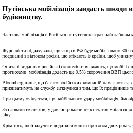
Путінська мобілізація завдасть шкоди в
будівництву.
Часткова мобілізація в Росії зазнає суттєвих втрат найслабши
Журналісти підрахували, що якщо в РФ буде мобілізовано 300 тис
поєднанні з відтоком росіян, що втікають із країни, щоб уникнут
Опитані виданням російські економісти вважають, що мобілізац
прогнозами, мобілізація додасть ще 0,5% скорочення ВВП цього
Bloomberg пише, що багато російських компаній намагаються за
призиватимуть на службу, зіткнулися з тим, що їх працівників т
При цьому очікується, що найбільшого удару мобілізація, ймовірн
За словами експертів, у довгостроковій перспективі мобілізація
віку.
Крім того, щоб залучити додаткові кошти протягом двох років,