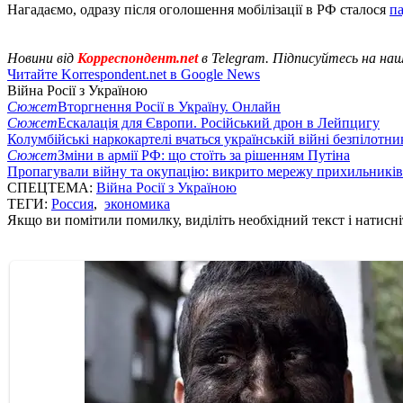
Нагадаємо, одразу після оголошення мобілізації в РФ сталося
па
Новини від
Корреспондент.net
в Telegram. Підписуйтесь на на
Читайте Korrespondent.net в Google News
Війна Росії з Україною
Сюжет
Вторгнення Росії в Україну. Онлайн
Сюжет
Ескалація для Європи. Російський дрон в Лейпцигу
Колумбійські наркокартелі вчаться українській війні безпілотни
Сюжет
Зміни в армії РФ: що стоїть за рішенням Путіна
Пропагували війну та окупацію: викрито мережу прихильникі
СПЕЦТЕМА:
Війна Росії з Україною
ТЕГИ:
Россия
,
экономика
Якщо ви помітили помилку, виділіть необхідний текст і натисніт