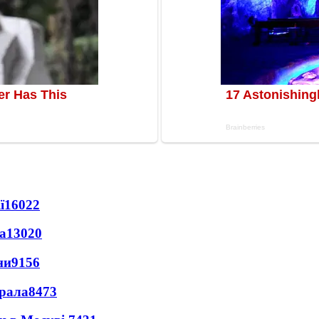
ї
16022
а
13020
ни
9156
ерала
8473