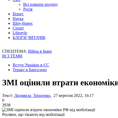
Всі новини розділу
Росія
Бізнес
Наука
Шоу-бізнес
Спорт
Lifestyle
БЛОГИ ЧИТАЧІВ
СПЕЦТЕМА:
Війна в Ірані
ВСІ ТЕМИ
Вступ України в ЄС
Теракт в Барселоні
ЗМІ оцінили втрати економіки 
Текст:
Людмила Троценко
, 27 вересня 2022, 16:17
0
3938
Росіяни, що тікають від мобілізації