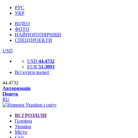
РУС
УКР
ВІДЕО
ФОТО
НАЙПОПУЛЯРНІШІ
СПЕЦПРОЕКТИ
USD
USD
44.4732
EUR
51.3093
Всі курси валют
44.4732
Авторизація
Пошук
RU
ВСІ РОЗДІЛИ
Головна
Україна
Місто
Світ