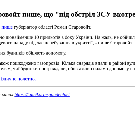
ровойт пише, що "під обстріл ЗСУ вкотр
е
пише
губернатор області Роман Старовойт.
о щонайменше 10 прильотів з боку України. На жаль, не обійшлос
евого нападу під час перебування в укритті", - пише Старовойт.
х будинків обіцяють допомогу.
акож пошкоджено газопровід. Кілька снарядів впали в районі в
елям, чиї будинки постраждали, обов'язково надамо допомогу в н
лізничне полотно.
ш канал
https://t.me/korrespondentnet