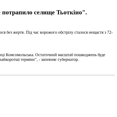
е потрапило селище Тьоткіно".
я без жертв. Під час ворожого обстрілу сталося нещастя з 72-
улиці Комсомольська. Остаточний масштаб пошкоджень буде
айкоротші терміни", - запевняє губернатор.