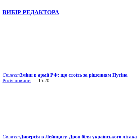
ВИБІР РЕДАКТОРА
Сюжет
Зміни в армії РФ: що стоїть за рішенням Путіна
Росія новини
— 15:20
Сюжет
Диверсія в Лейпцигу. Дрон біля українського літака