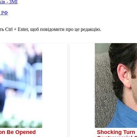
ків - ЗМІ
в РФ
ь Ctrl + Enter, щоб повідомити про це редакцію.