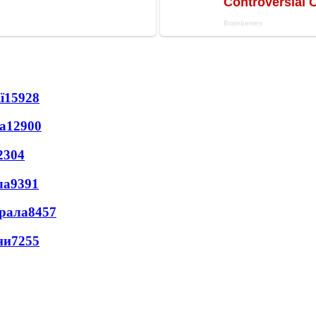
ї
15928
а
12900
2304
ла
9391
ерала
8457
ни
7255