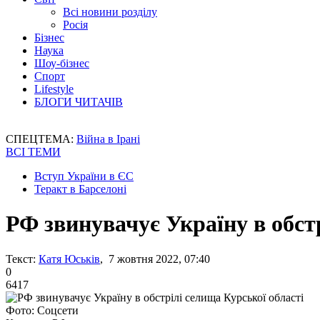
Всі новини розділу
Росія
Бізнес
Наука
Шоу-бізнес
Спорт
Lifestyle
БЛОГИ ЧИТАЧІВ
СПЕЦТЕМА:
Війна в Ірані
ВСІ ТЕМИ
Вступ України в ЄС
Теракт в Барселоні
РФ звинувачує Україну в обст
Текст:
Катя Юськів
, 7 жовтня 2022, 07:40
0
6417
Фото: Соцсети