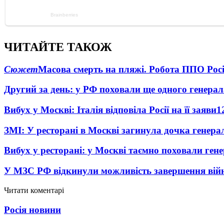
ЧИТАЙТЕ ТАКОЖ
Сюжет
Масова смерть на пляжі. Робота ППО Росі
Другий за день: у РФ поховали ще одного генерал
Вибух у Москві: Італія відповіла Росії на її заяви
1
ЗМІ: У ресторані в Москві загинула дочка генера
Вибух у ресторані: у Москві таємно поховали ген
У МЗС РФ відкинули можливість завершення вій
Читати коментарі
Росія новини