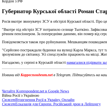
Кордон з РФ
Губернатор Курської області Роман Ста
Росія вкотре звинувачує ЗСУ в обстрілі Курської області. Про ц
"Вкотре під обстріл ЗСУ потрапило селище Тьоткіно. Зафіксован
річним пенсіонером. За попередніми даними, він помер від серц
Повідомляється також про руйнування. Мешканцям пошкоджени
"Серйозно постраждали будинки на вулиці Карла Маркса, тут т
зрозумілим до світанку. Усі спецслужби працюють на місці. Жит
Нагадаємо, у серпні в Курській області
намагалися підірвати за
Новини від
Корреспондент.net
в Telegram. Підписуйтесь на на
Читайте Korrespondent.net в Google News
Війна Росії з Україною
Сюжет
Вторгнення Росії в Україну. Онлайн
Сюжет
Ескалація для Європи. Російський дрон в Лейпцигу