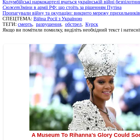
Колумбійські наркокартелі вчаться українській війні безпілотни
Сюжет
Зміни в армії РФ: що стоїть за рішенням Путіна
Пропагували війну та окупацію: викрито мережу прихильникі
СПЕЦТЕМА:
Війна Росії з Україною
ТЕГИ:
смерть
,
разрушения
,
обстрел
,
Курск
Якщо ви помітили помилку, виділіть необхідний текст і натисніт