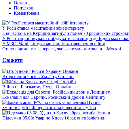
Останні
Популярні
Коментовані
У Росії стався масштабний збій інтернету
Під час боїв на Курщині загинули понад 70 російських строкови
У Росії запропонували побудувати залізницю до Індійського ок
У МЗС РФ відкинули можливість завершення війни
Стало відоме ім'я генерала, якого таємно поховали в Москві
Сюжети
Вторгнення Росії в Україну. Онлайн
Війна на Близькому Сході. Онлайн
Ескалація для Європи. Російський дрон в Лейпцигу
Зміни в армії РФ: що стоїть за рішенням Путіна
Підсумки 05.08: Удар по Києву і брак антибалістики