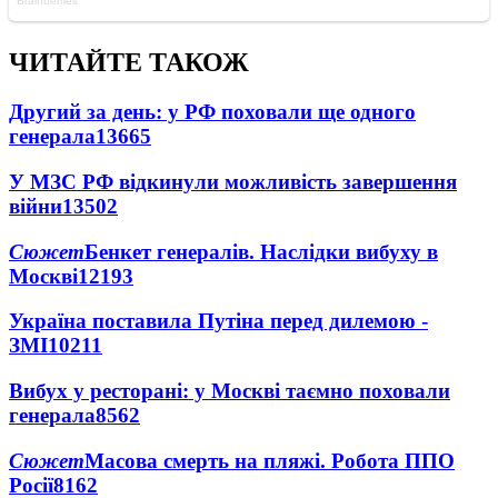
ЧИТАЙТЕ ТАКОЖ
Другий за день: у РФ поховали ще одного
генерала
13665
У МЗС РФ відкинули можливість завершення
війни
13502
Сюжет
Бенкет генералів. Наслідки вибуху в
Москві
12193
Україна поставила Путіна перед дилемою -
ЗМІ
10211
Вибух у ресторані: у Москві таємно поховали
генерала
8562
Сюжет
Масова смерть на пляжі. Робота ППО
Росії
8162