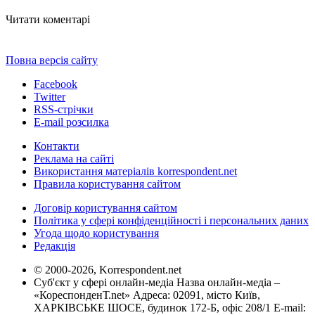
Читати коментарі
Повна версія сайту
Facebook
Twitter
RSS-стрічки
E-mail розсилка
Контакти
Реклама на сайті
Використання матеріалів korrespondent.net
Правила користування сайтом
Договір користування сайтом
Політика у сфері конфіденційності і персональних даних
Угода щодо користування
Редакція
© 2000-2026, Korrespondent.net
Суб'єкт у сфері онлайн-медіа Назва онлайн-медіа –
«КореспонденТ.net» Адреса: 02091, місто Київ,
ХАРКІВСЬКЕ ШОСЕ, будинок 172-Б, офіс 208/1 E-mail: