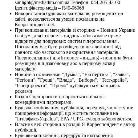
sunlight@mediadim.com.ua
Телефон: 044-205-43-00
Ідентифікатор медіа – R40-06068
Використання будь-яких матеріалів, розміщених на
сайті, дозволяється за умови посилання на
Корреспондент.net.
При копіюванні матеріалів зі сторінки « Новини України
і світу» , для інтернет - видань - обов'язкове пряме
відкрите для пошукових систем гіперпосилання .
Посилання має бути розміщена в незалежності від
повного або часткового використання матеріалів.
Гіперпосилання ( для інтернет - видань) - повинна бути
розміщена в підзаголовку або в першому абзаці
матеріалу.
Новини з позначками "Думка", "Експертиза", "Заява",
"Регіони", "Гроші", "Влада", "Вибори", "Тест-драйв",
"Спецпроекти", "Промо" публікуються на правах
реклами.
Розділ Спецпроекти створюється спільно з
комерційними партнерами.
Будь яке копіювання, публікація, передрук, чи наступне
поширення інформації, що містить посилання на
"Інтерфакс-Україна", EPA / UPG, суворо забороняється.
Власник веб-сторінки в розділі Я-Корреспондент є автор
публікації.
Будь-яке копіювання, передрук та відтворення