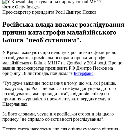
Фото: Getty Images
Прес-секретар президента Росії Дмитро Пєсков
Російська влада вважає розслідування
причин катастрофи малайзійського
Боїнга "необ'єктивним".
У Кремлі жалкують про недопуск російських фахівців до
розслідування кримінальної справи про катастрофу
малайзійського Боїнга MH17 на Донбасі у 2014 році. Про це
заявив прес-секретар президента РФ Дмитро Пєсков на
брифінгу 18 листопада, повідомляє
Інтерфакс
.
"Тут дуже важливе посилання в тому, що ми, як і раніше,
шкодуємо, що Росія не змогла і не була допущена до того
розслідування, яке проводилося", - відповів спікер на
прохання журналістів прокоментувати вердикт суду в
Нідерландах.
За його словами, усунення російської сторони від цього
процесу "не сприяло об'єктивності розслідування".
Пєсков також наголосив, що для оцінки судового рішення