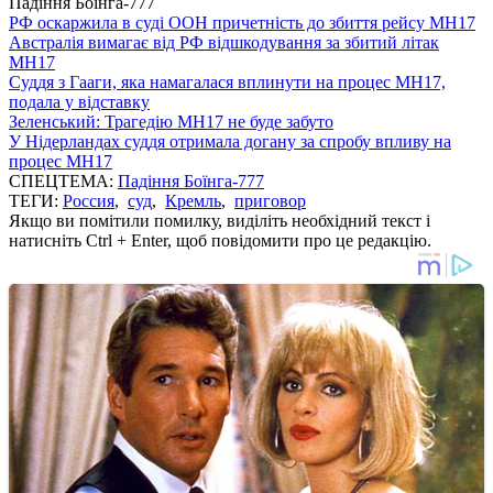
Падіння Боїнга-777
РФ оскаржила в суді ООН причетність до збиття рейсу MH17
Австралія вимагає від РФ відшкодування за збитий літак
MH17
Суддя з Гааги, яка намагалася вплинути на процес МН17,
подала у відставку
Зеленський: Трагедію MH17 не буде забуто
У Нідерландах суддя отримала догану за спробу впливу на
процес MH17
СПЕЦТЕМА:
Падіння Боїнга-777
ТЕГИ:
Россия
,
суд
,
Кремль
,
приговор
Якщо ви помітили помилку, виділіть необхідний текст і
натисніть Ctrl + Enter, щоб повідомити про це редакцію.