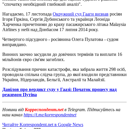
"спочатку необхідний глибокий аналіз".
Нагадаємо, 17 листопада
Окружний суд Гааги визнав
росіян
Ігоря Гіркіна, Сергія Дубинського та українця Леоніда
Харченка причетними до краху пасажирського літака Malaysia
Airlines у небі над Донбасом 17 липня 2014 року.
Четвертого підсудного - росіянина Олега Пулатова - судом
виправдано.
Винних заочно засудили до довічних термінів та виплати 16
мільйонів євро сім'ям загиблих.
Розслідування причин катастрофи, яка забрала життя 298 осіб,
проводила спільна слідча група, до якої входили представники
України, Нідерландів, Бельгії, Австралії та Малайзії.
Данілов про вердикт суду у Гаазі: Початок процесу над
режимом Путіна
Новини від
Корреспондент.net
в Telegram. Підписуйтесь на
наш канал
https://t.me/korrespondentnet
Читайте Korrespondent.net в Google News