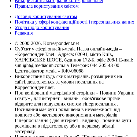
Використання матеріалів korrespondent.net
Правила користування сайтом
Договір користування сайтом
Політика у сфері конфіденційності і персональних даних
Угода щодо користування
Редакція
© 2000-2026, Korrespondent.net
Суб'єкт у сфері онлайн-медіа Назва онлайн-медіа –
«КореспонденТ.net» Адреса: 02091, місто Київ,
ХАРКІВСЬКЕ ШОСЕ, будинок 172-Б, офіс 208/1 E-mail:
sunlight@mediadim.com.ua
Телефон: 044-205-43-00
Ідентифікатор медіа – R40-06068
Використання будь-яких матеріалів, розміщених на
сайті, дозволяється за умови посилання на
Корреспондент.net.
При копіюванні матеріалів зі сторінки « Новини України
і світу» , для інтернет - видань - обов'язкове пряме
відкрите для пошукових систем гіперпосилання .
Посилання має бути розміщена в незалежності від
повного або часткового використання матеріалів.
Гіперпосилання ( для інтернет - видань) - повинна бути
розміщена в підзаголовку або в першому абзаці
матеріалу.
Новини з позначками "Думка", "Експертиза", "Заява",