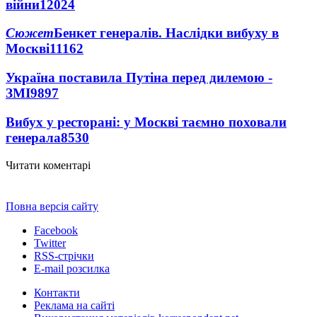
війни
12024
Сюжет
Бенкет генералів. Наслідки вибуху в
Москві
11162
Україна поставила Путіна перед дилемою -
ЗМІ
9897
Вибух у ресторані: у Москві таємно поховали
генерала
8530
Читати коментарі
Повна версія сайту
Facebook
Twitter
RSS-стрічки
E-mail розсилка
Контакти
Реклама на сайті