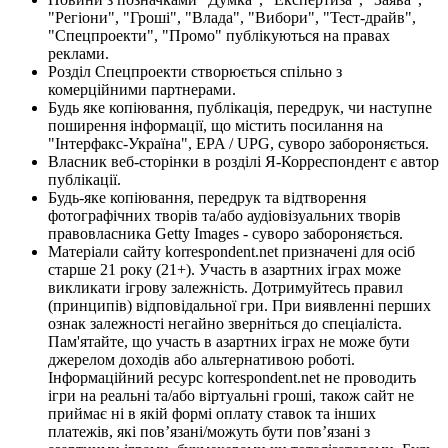
"Регіони", "Гроші", "Влада", "Вибори", "Тест-драйв",
"Спецпроекти", "Промо" публікуються на правах
реклами.
Розділ Спецпроекти створюється спільно з
комерційними партнерами.
Будь яке копіювання, публікація, передрук, чи наступне
поширення інформації, що містить посилання на
"Інтерфакс-Україна", EPA / UPG, суворо забороняється.
Власник веб-сторінки в розділі Я-Корреспондент є автор
публікації.
Будь-яке копіювання, передрук та відтворення
фотографічних творів та/або аудіовізуальних творів
правовласника Getty Images - суворо забороняється.
Матеріали сайту korrespondent.net призначені для осіб
старше 21 року (21+). Участь в азартних іграх може
викликати ігрову залежність. Дотримуйтесь правил
(принципів) відповідальної гри. При виявленні перших
ознак залежності негайно зверніться до спеціаліста.
Пам'ятайте, що участь в азартних іграх не може бути
джерелом доходів або альтернативою роботі.
Інформаційний ресурс korrespondent.net не проводить
ігри на реальні та/або віртуальні гроші, також сайт не
приймає ні в якій формі оплату ставок та інших
платежів, які пов’язані/можуть бути пов’язані з