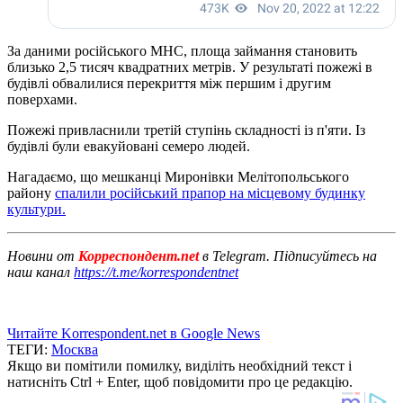
За даними російського МНС, площа займання становить
близько 2,5 тисяч квадратних метрів. У результаті пожежі в
будівлі обвалилися перекриття між першим і другим
поверхами.
Пожежі привласнили третій ступінь складності із п'яти. Із
будівлі були евакуйовані семеро людей.
Нагадаємо, що мешканці Миронівки Мелітопольського
району
спалили російський прапор на місцевому будинку
культури.
Новини от
Корреспондент.net
в Telegram. Підписуйтесь на
наш канал
https://t.me/korrespondentnet
Читайте Korrespondent.net в Google News
ТЕГИ:
Москва
Якщо ви помітили помилку, виділіть необхідний текст і
натисніть Ctrl + Enter, щоб повідомити про це редакцію.