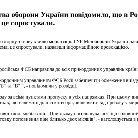
ва оборони України повідомило, що в Ро
 це спростували.
 розгорнуто нову хвилю мобілізації. ГУР Міноборони України на
Кремлі це спростували, назвавши інформаційною провокацією.
д російська ФСБ направила до всіх прикордонних управлінь країн
рикордонним управлінням ФСБ Росії забезпечити обмеження виїзду 
Б" та "В" ", - повідомили у розвідці.
зду за всіма пунктами пропуску в усіх напрямках. При цьому, вип
в, що належать до цієї категорії, звільняють від призову у мирни
ової хвилі мобілізації. "При цьому наголошувалося, що головний 
отовку поповнення піде близько двох місяців", - наголошується в 