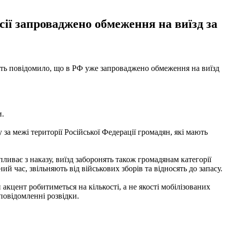
сії запроваджено обмеження на виїзд за
віть повідомило, що в РФ уже запроваджено обмеження на виїзд
и.
за межі території Російської Федерації громадян, які мають
ливає з наказу, виїзд заборонять також громадянам категорії
й час, звільняють від військових зборів та відносять до запасу.
акцент робитиметься на кількості, а не якості мобілізованих
повідомленні розвідки.