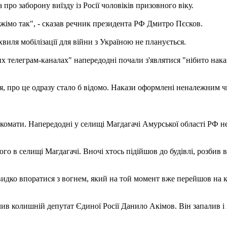
о заборону виїзду із Росії чоловіків призовного віку.
ажімо так", - сказав речник президента РФ Дмитро Пєсков.
хвиля мобілізації для війни з Україною не планується.
телеграм-каналах" напередодні почали з'являтися "нібито накази
я, про це одразу стало б відомо. Накази оформлені неналежним чи
омати. Напередодні у селищі Магдагачі Амурської області РФ не
ого в селищі Магдагачі. Вночі хтось підійшов до будівлі, розбив
дко впоратися з вогнем, який на той момент вже перейшов на ка
палив колишній депутат Єдиної Росії Данило Акімов. Він запалив 