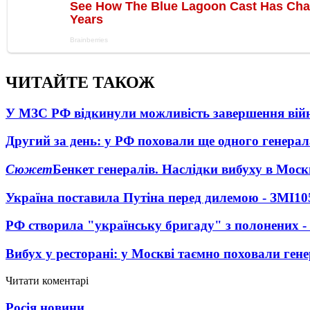
ЧИТАЙТЕ ТАКОЖ
У МЗС РФ відкинули можливість завершення вій
Другий за день: у РФ поховали ще одного генерал
Сюжет
Бенкет генералів. Наслідки вибуху в Моск
Україна поставила Путіна перед дилемою - ЗМІ
10
РФ створила "українську бригаду" з полонених -
Вибух у ресторані: у Москві таємно поховали ген
Читати коментарі
Росія новини