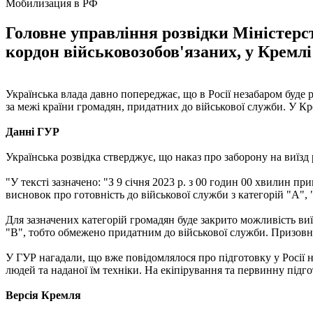
Мобилизация в РФ
Головне управління розвідки Міністерст
кордон військовозобов'язаних, у Кремлі
Українська влада давно попереджає, що в Росії незабаром буде
за межі країни громадян, придатних до військової служби. У 
Данні ГУР
Українська розвідка стверджує, що наказ про заборону на виїз
"У тексті зазначено: "З 9 січня 2023 р. з 00 годин 00 хвилин п
висновок про готовність до військової служби з категорій "А", "
Для зазначених категорій громадян буде закрито можливість виї
"В", тобто обмежено придатним до військової служби. Призовникі
У ГУР нагадали, що вже повідомлялося про підготовку у Росії н
людей та наданої їм техніки. На екіпірування та первинну підг
Версія Кремля