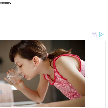
умішшю.