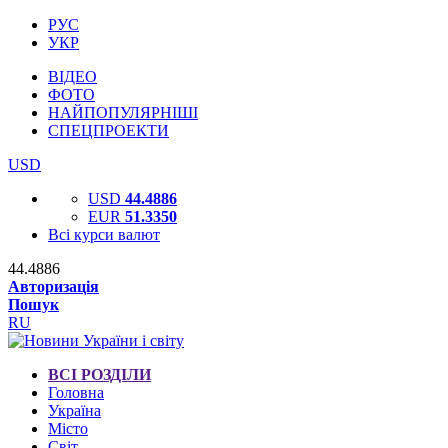
РУС
УКР
ВІДЕО
ФОТО
НАЙПОПУЛЯРНІШІ
СПЕЦПРОЕКТИ
USD
USD
44.4886
EUR
51.3350
Всі курси валют
44.4886
Авторизація
Пошук
RU
ВСІ РОЗДІЛИ
Головна
Україна
Місто
Світ