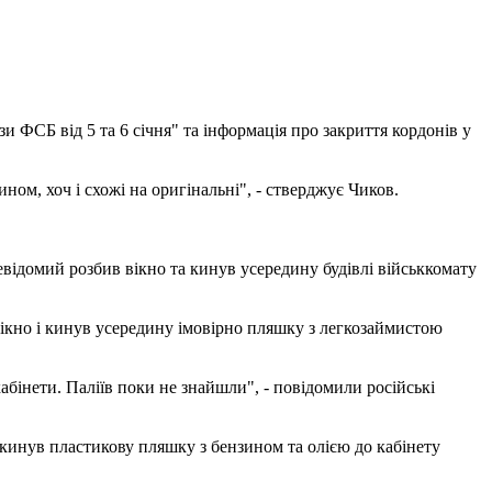
 ФСБ від 5 та 6 січня" та інформація про закриття кордонів у
ном, хоч і схожі на оригінальні", - стверджує Чиков.
відомий розбив вікно та кинув усередину будівлі військкомату
 вікно і кинув усередину імовірно пляшку з легкозаймистою
бінети. Паліїв поки не знайшли", - повідомили російські
і кинув пластикову пляшку з бензином та олією до кабінету