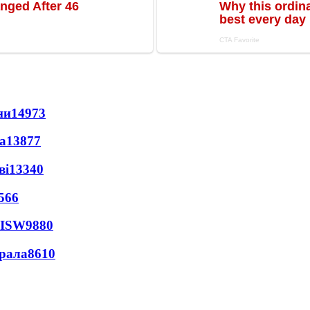
ни
14973
а
13877
ві
13340
566
 ISW
9880
ерала
8610