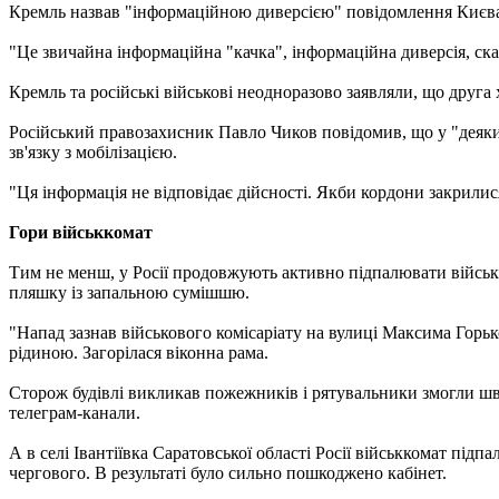
Кремль назвав "інформаційною диверсією" повідомлення Києва пр
"Це звичайна інформаційна "качка", інформаційна диверсія, ск
Кремль та російські військові неодноразово заявляли, що друга 
Російський правозахисник Павло Чиков повідомив, що у "деяких 
зв'язку з мобілізацією.
"Ця інформація не відповідає дійсності. Якби кордони закрилис
Гори військкомат
Тим не менш, у Росії продовжують активно підпалювати військк
пляшку із запальною сумішшю.
"Напад зазнав військового комісаріату на вулиці Максима Горьк
рідиною. Загорілася віконна рама.
Сторож будівлі викликав пожежників і рятувальники змогли шви
телеграм-канали.
А в селі Івантіївка Саратовської області Росії військкомат під
чергового. В результаті було сильно пошкоджено кабінет.