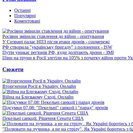
Останні
Популярні
Коментовані
Росіяни змінили ставлення до війни - опитування
У Сизрані палає НПЗ після атаки дронів - соцмережі
РФ створила "українську бригаду" з полонених - ISW
Путін уникає регіонів РФ, куди долітають дрони - ЗМІ
Ціни на труни в Росії злетіли на 105% з початку війни проти У
Сюжети
Вторгнення Росії в Україну. Онлайн
Війна на Близькому Сході. Онлайн
Підсумки 07.08: "Пекельні" санкції і "парад" дронів
Пекельні санкції. Рішення Сената США
"Полювати на лучника, а не на стрілу". Як Україні боротись з 