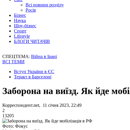
Всі новини розділу
Росія
Бізнес
Наука
Шоу-бізнес
Спорт
Lifestyle
БЛОГИ ЧИТАЧІВ
СПЕЦТЕМА:
Війна в Ірані
ВСІ ТЕМИ
Вступ України в ЄС
Теракт в Барселоні
Заборона на виїзд. Як йде моб
Корреспондент.net, 11 січня 2023, 22:49
2
13205
Фото: Фокус