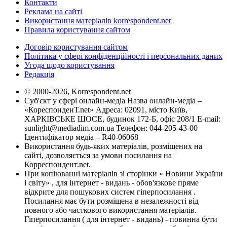
Контакти
Реклама на сайті
Використання матеріалів korrespondent.net
Правила користування сайтом
Договір користування сайтом
Політика у сфері конфіденційності і персональних даних
Угода щодо користування
Редакція
© 2000-2026, Korrespondent.net
Суб'єкт у сфері онлайн-медіа Назва онлайн-медіа –
«КореспонденТ.net» Адреса: 02091, місто Київ,
ХАРКІВСЬКЕ ШОСЕ, будинок 172-Б, офіс 208/1 E-mail:
sunlight@mediadim.com.ua
Телефон: 044-205-43-00
Ідентифікатор медіа – R40-06068
Використання будь-яких матеріалів, розміщених на
сайті, дозволяється за умови посилання на
Корреспондент.net.
При копіюванні матеріалів зі сторінки « Новини України
і світу» , для інтернет - видань - обов'язкове пряме
відкрите для пошукових систем гіперпосилання .
Посилання має бути розміщена в незалежності від
повного або часткового використання матеріалів.
Гіперпосилання ( для інтернет - видань) - повинна бути