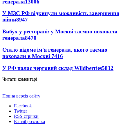
генерала
13006
У МЗС РФ відкинули можливість завершення
війни
8947
Вибух у ресторані: у Москві таємно поховали
генерала
8470
Стало відоме ім'я генерала, якого таємно
поховали в Москві
7416
У РФ палає черговий склад Wildberries
5832
Читати коментарі
Повна версія сайту
Facebook
Twitter
RSS-стрічки
E-mail розсилка