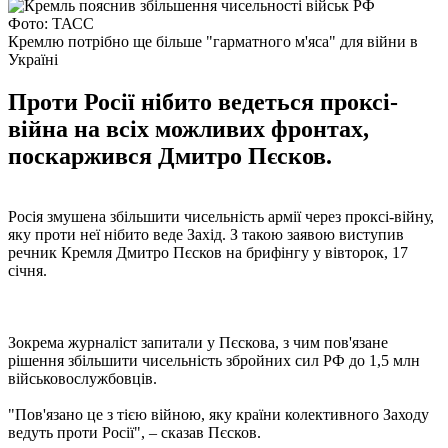
Фото: ТАСС
Кремлю потрібно ще більше "гарматного м'яса" для війни в
Україні
Проти Росії нібито ведеться проксі-
війна на всіх можливих фронтах,
поскаржився Дмитро Пєсков.
Росія змушена збільшити чисельність армії через проксі-війну,
яку проти неї нібито веде Захід. З такою заявою виступив
речник Кремля Дмитро Пєсков на брифінгу у вівторок, 17
січня.
Зокрема журналіст запитали у Пєскова, з чим пов'язане
рішення збільшити чисельність збройних сил РФ до 1,5 млн
військовослужбовців.
"Пов'язано це з тією війною, яку країни колективного Заходу
ведуть проти Росії", – сказав Пєсков.