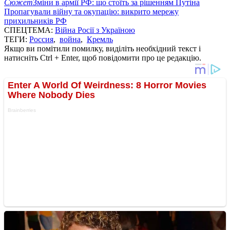
Сюжет
Зміни в армії РФ: що стоїть за рішенням Путіна
Пропагували війну та окупацію: викрито мережу
прихильників РФ
СПЕЦТЕМА:
Війна Росії з Україною
ТЕГИ:
Россия
,
война
,
Кремль
Якщо ви помітили помилку, виділіть необхідний текст і
натисніть Ctrl + Enter, щоб повідомити про це редакцію.