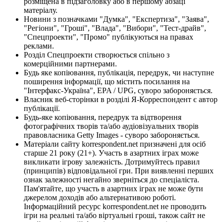
розміщена в підзаголовку або в першому абзаці
матеріалу.
Новини з позначками "Думка", "Експертиза", "Заява",
"Регіони", "Гроші", "Влада", "Вибори", "Тест-драйв",
"Спецпроекти", "Промо" публікуються на правах
реклами.
Розділ Спецпроекти створюється спільно з
комерційними партнерами.
Будь яке копіювання, публікація, передрук, чи наступне
поширення інформації, що містить посилання на
"Інтерфакс-Україна", EPA / UPG, суворо забороняється.
Власник веб-сторінки в розділі Я-Корреспондент є автор
публікації.
Будь-яке копіювання, передрук та відтворення
фотографічних творів та/або аудіовізуальних творів
правовласника Getty Images - суворо забороняється.
Матеріали сайту korrespondent.net призначені для осіб
старше 21 року (21+). Участь в азартних іграх може
викликати ігрову залежність. Дотримуйтесь правил
(принципів) відповідальної гри. При виявленні перших
ознак залежності негайно зверніться до спеціаліста.
Пам'ятайте, що участь в азартних іграх не може бути
джерелом доходів або альтернативою роботі.
Інформаційний ресурс korrespondent.net не проводить
ігри на реальні та/або віртуальні гроші, також сайт не