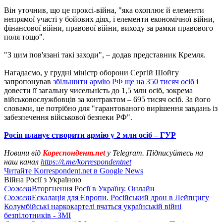
Він уточнив, що це проксі-війна, "яка охоплює й елементи
непрямої участі у бойових діях, і елементи економічної війни,
фінансової війни, правової війни, виходу за рамки правового
поля тощо".
"З цим пов'язані такі заходи", – додав представник Кремля.
Нагадаємо, у грудні міністр оборони Сергій Шойгу
запропонував
збільшити армію РФ ще на 350 тисяч осіб
і
довести її загальну чисельність до 1,5 млн осіб, зокрема
військовослужбовців за контрактом – 695 тисяч осіб. За його
словами, це потрібно для "гарантованого вирішення завдань із
забезпечення військової безпеки РФ".
Росія планує створити армію у 2 млн осіб – ГУР
Новини від
Кореспондент.net
у Telegram. Підписуйтесь на
наш канал
https://t.me/korrespondentnet
Читайте Korrespondent.net в Google News
Війна Росії з Україною
Сюжет
Вторгнення Росії в Україну. Онлайн
Сюжет
Ескалація для Європи. Російський дрон в Лейпцигу
Колумбійські наркокартелі вчаться українській війні
безпілотників - ЗМІ