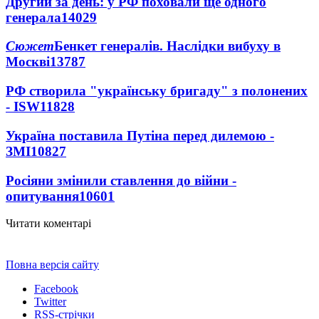
Другий за день: у РФ поховали ще одного
генерала
14029
Сюжет
Бенкет генералів. Наслідки вибуху в
Москві
13787
РФ створила "українську бригаду" з полонених
- ISW
11828
Україна поставила Путіна перед дилемою -
ЗМІ
10827
Росіяни змінили ставлення до війни -
опитування
10601
Читати коментарі
Повна версія сайту
Facebook
Twitter
RSS-стрічки