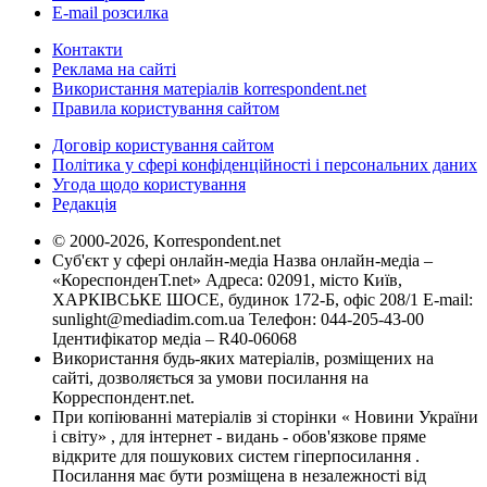
E-mail розсилка
Контакти
Реклама на сайті
Використання матеріалів korrespondent.net
Правила користування сайтом
Договір користування сайтом
Політика у сфері конфіденційності і персональних даних
Угода щодо користування
Редакція
© 2000-2026, Korrespondent.net
Суб'єкт у сфері онлайн-медіа Назва онлайн-медіа –
«КореспонденТ.net» Адреса: 02091, місто Київ,
ХАРКІВСЬКЕ ШОСЕ, будинок 172-Б, офіс 208/1 E-mail:
sunlight@mediadim.com.ua
Телефон: 044-205-43-00
Ідентифікатор медіа – R40-06068
Використання будь-яких матеріалів, розміщених на
сайті, дозволяється за умови посилання на
Корреспондент.net.
При копіюванні матеріалів зі сторінки « Новини України
і світу» , для інтернет - видань - обов'язкове пряме
відкрите для пошукових систем гіперпосилання .
Посилання має бути розміщена в незалежності від