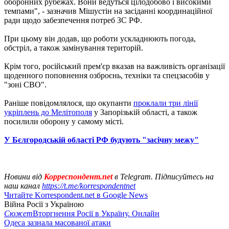
оборонних рубежах. Вони ведуться цілодобово і високими
темпами", - зазначив Мішустін на засіданні координаційної
ради щодо забезпечення потреб ЗС РФ.
При цьому він додав, що роботи ускладнюють погода,
обстріл, а також замінування територій.
Крім того, російський прем'єр вказав на важливість організації
щоденного поповнення озброєнь, техніки та спецзасобів у
"зоні СВО".
Раніше повідомлялося, що окупанти
проклали три лінії
укріплень до Мелітополя
у Запорізькій області, а також
посилили оборону у самому місті.
У Бєлгородській області РФ будують "засічну межу"
Новини від
Корреспондент.net
в Telegram. Підписуйтесь на
наш канал
https://t.me/korrespondentnet
Читайте Korrespondent.net в Google News
Війна Росії з Україною
Сюжет
Вторгнення Росії в Україну. Онлайн
Одеса зазнала масованої атаки