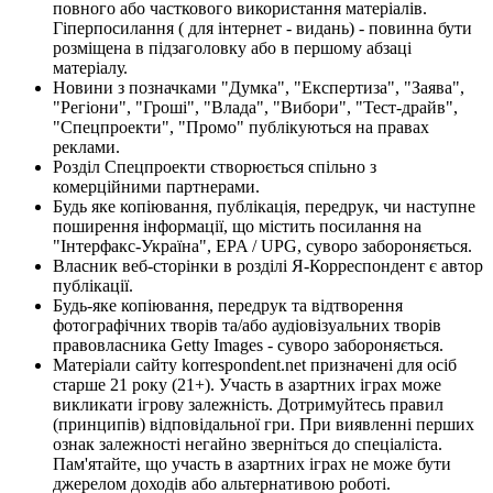
повного або часткового використання матеріалів.
Гіперпосилання ( для інтернет - видань) - повинна бути
розміщена в підзаголовку або в першому абзаці
матеріалу.
Новини з позначками "Думка", "Експертиза", "Заява",
"Регіони", "Гроші", "Влада", "Вибори", "Тест-драйв",
"Спецпроекти", "Промо" публікуються на правах
реклами.
Розділ Спецпроекти створюється спільно з
комерційними партнерами.
Будь яке копіювання, публікація, передрук, чи наступне
поширення інформації, що містить посилання на
"Інтерфакс-Україна", EPA / UPG, суворо забороняється.
Власник веб-сторінки в розділі Я-Корреспондент є автор
публікації.
Будь-яке копіювання, передрук та відтворення
фотографічних творів та/або аудіовізуальних творів
правовласника Getty Images - суворо забороняється.
Матеріали сайту korrespondent.net призначені для осіб
старше 21 року (21+). Участь в азартних іграх може
викликати ігрову залежність. Дотримуйтесь правил
(принципів) відповідальної гри. При виявленні перших
ознак залежності негайно зверніться до спеціаліста.
Пам'ятайте, що участь в азартних іграх не може бути
джерелом доходів або альтернативою роботі.