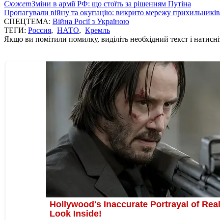
Сюжет
Зміни в армії РФ: що стоїть за рішенням Путіна
Пропагували війну та окупацію: викрито мережу прихильникі
СПЕЦТЕМА:
Війна Росії з Україною
ТЕГИ:
Россия
,
НАТО
,
Кремль
Якщо ви помітили помилку, виділіть необхідний текст і натисніт