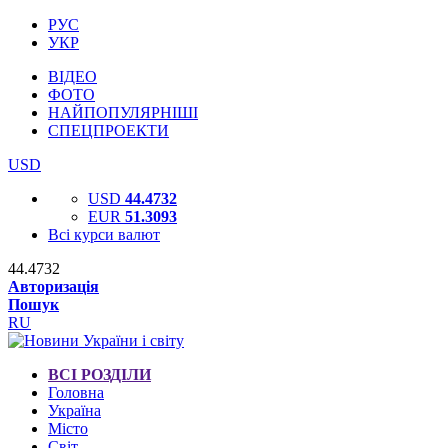
РУС
УКР
ВІДЕО
ФОТО
НАЙПОПУЛЯРНІШІ
СПЕЦПРОЕКТИ
USD
USD
44.4732
EUR
51.3093
Всі курси валют
44.4732
Авторизація
Пошук
RU
ВСІ РОЗДІЛИ
Головна
Україна
Місто
Світ