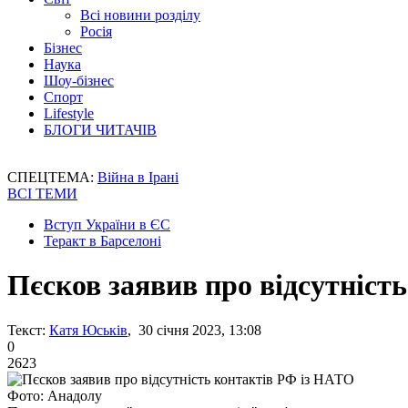
Всі новини розділу
Росія
Бізнес
Наука
Шоу-бізнес
Спорт
Lifestyle
БЛОГИ ЧИТАЧІВ
СПЕЦТЕМА:
Війна в Ірані
ВСІ ТЕМИ
Вступ України в ЄС
Теракт в Барселоні
Пєсков заявив про відсутніст
Текст:
Катя Юськів
, 30 січня 2023, 13:08
0
2623
Фото: Анадолу