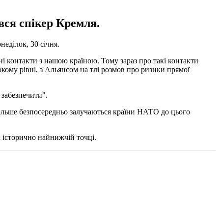
ився спікер Кремля.
еділок, 30 січня.
і контакти з нашою країною. Тому зараз про такі контакти
окому рівні, з Альянсом на тлі розмов про ризики прямої
 забезпечити".
і більше безпосередньо залучаються країни НАТО до цього
а історично найнижчій точці.