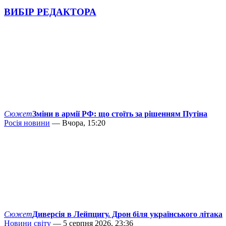
ВИБІР РЕДАКТОРА
Сюжет
Зміни в армії РФ: що стоїть за рішенням Путіна
Росія новини
— Вчора, 15:20
Сюжет
Диверсія в Лейпцигу. Дрон біля українського літака
Новини світу
— 5 серпня 2026, 23:36