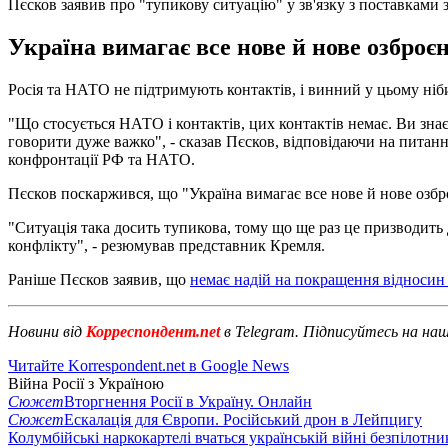
Пєсков заявив про "тупикову ситуацію" у зв'язку з поставками з
Україна вимагає все нове й нове озброєн
Росія та НАТО не підтримують контактів, і винний у цьому ніби
"Що стосується НАТО і контактів, цих контактів немає. Ви зна
говорити дуже важко", - сказав Пєсков, відповідаючи на питання
конфронтації РФ та НАТО.
Пєсков поскаржився, що "Україна вимагає все нове й нове озбро
"Ситуація така досить тупикова, тому що ще раз це призводить 
конфлікту", - резюмував представник Кремля.
Раніше Пєсков заявив, що
немає надій на покращення відноси
Новини від
Корреспондент.net
в Telegram. Підписуйтесь на на
Читайте Korrespondent.net в Google News
Війна Росії з Україною
Сюжет
Вторгнення Росії в Україну. Онлайн
Сюжет
Ескалація для Європи. Російський дрон в Лейпцигу
Колумбійські наркокартелі вчаться українській війні безпілотни