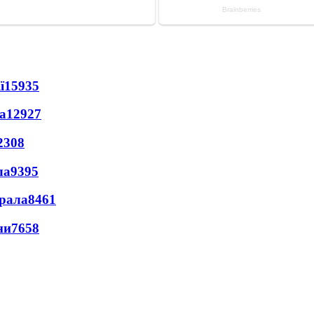
ї
15935
а
12927
2308
ла
9395
ерала
8461
ни
7658