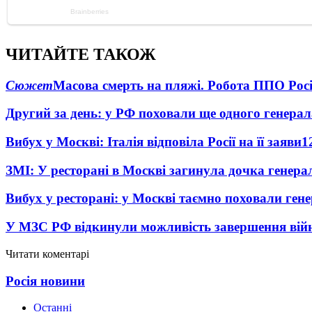
ЧИТАЙТЕ ТАКОЖ
Сюжет
Масова смерть на пляжі. Робота ППО Росі
Другий за день: у РФ поховали ще одного генерал
Вибух у Москві: Італія відповіла Росії на її заяви
1
ЗМІ: У ресторані в Москві загинула дочка генера
Вибух у ресторані: у Москві таємно поховали ген
У МЗС РФ відкинули можливість завершення вій
Читати коментарі
Росія новини
Останні