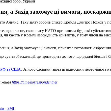
ахідної зброї Україні
ня, а Захід заохочує ці вимоги, поскарж
то Альянс. Таку заяву зробив спікер Кремля Дмитро Пєсков у пон
єте, що, власне, свого часу НАТО припинила будь-які субстантивн
, чи бачать у Кремлі необхідність контактів, у тому числі на вис
єння, а Захід заохочує ці вимоги, присягає готовності озброєння
до суттєвої ескалації, це призводить до того, що дедалі більше 
н РФ та США
. За його словами, зараз ці відносини перебувають н
ш канал
https://t.me/korrespondentnet
ків - ЗМІ