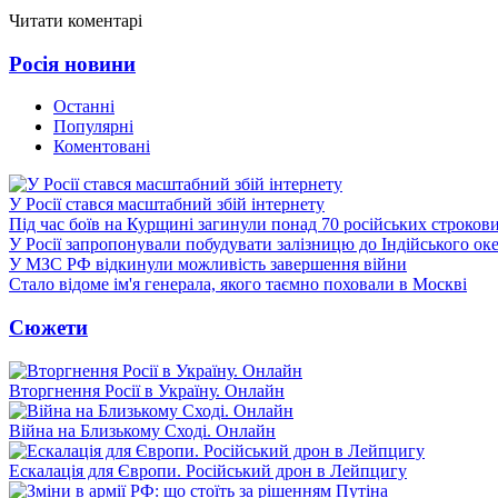
Читати коментарі
Росія новини
Останні
Популярні
Коментовані
У Росії стався масштабний збій інтернету
Під час боїв на Курщині загинули понад 70 російських строкови
У Росії запропонували побудувати залізницю до Індійського ок
У МЗС РФ відкинули можливість завершення війни
Стало відоме ім'я генерала, якого таємно поховали в Москві
Сюжети
Вторгнення Росії в Україну. Онлайн
Війна на Близькому Сході. Онлайн
Ескалація для Європи. Російський дрон в Лейпцигу