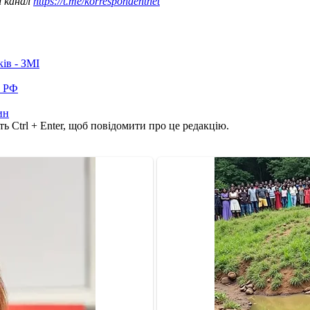
ш канал
https://t.me/korrespondentnet
ків - ЗМІ
в РФ
ин
ь Ctrl + Enter, щоб повідомити про це редакцію.