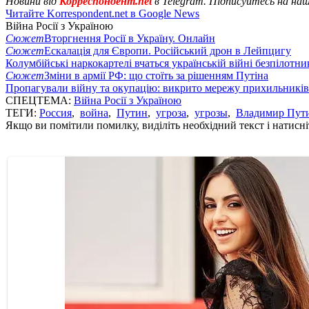
Новини від
Корреспондент.net
в Telegram. Підписуйтесь на на
Читайте Korrespondent.net в Google News
Війна Росії з Україною
Сюжет
Вторгнення Росії в Україну. Онлайн
Сюжет
Ескалація для Європи. Російський дрон в Лейпцигу
Колумбійські наркокартелі вчаться українській війні безпілотни
Сюжет
Зміни в армії РФ: що стоїть за рішенням Путіна
Пропагували війну та окупацію: викрито мережу прихильникі
СПЕЦТЕМА:
Війна Росії з Україною
ТЕГИ:
Россия
,
война
,
Путин
,
угроза
,
угрозы
,
Владимир Пут
Якщо ви помітили помилку, виділіть необхідний текст і натисніт