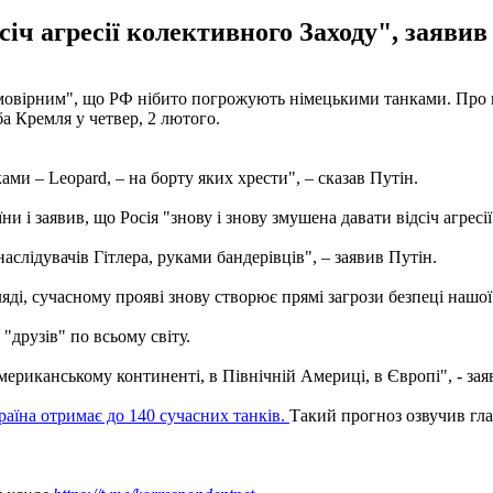
дсіч агресії колективного Заходу", заяви
мовірним", що РФ нібито погрожують німецькими танками. Про це
а Кремля у четвер, 2 лютого.
и – Leopard, – на борту яких хрести", – сказав Путін.
и і заявив, що Росія "знову і знову змушена давати відсіч агресі
аслідувачів Гітлера, руками бандерівців", – заявив Путін.
яді, сучасному прояві знову створює прямі загрози безпеці нашої
"друзів" по всьому світу.
 американському континенті, в Північній Америці, в Європі", - зая
раїна отримає до 140 сучасних танків.
Такий прогноз озвучив гл