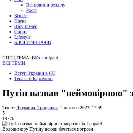
Всі новини розділу
Росія
Бізнес
Наука
Шоу-бізнес
Спорт
Lifestyle
БЛОГИ ЧИТАЧІВ
СПЕЦТЕМА:
Війна в Ірані
ВСІ ТЕМИ
Вступ України в ЄС
Теракт в Барселоні
Путін назвав "неймовірною" з
Текст:
Людмила Троценко
, 2 лютого 2023, 17:59
5
19776
Володимиру Путіну всюди бачаться погрози