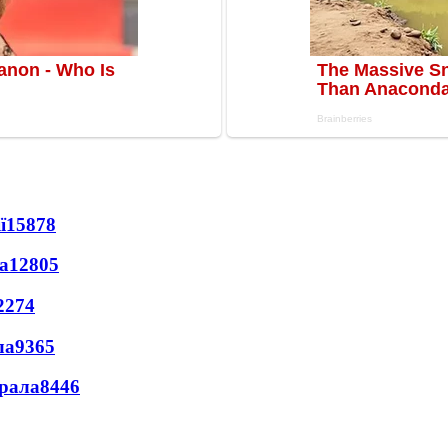
ї
15878
а
12805
2274
ла
9365
ерала
8446