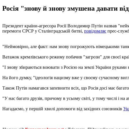
Росія "знову й знову змушена давати ві
Президент країни-агресора Росії Володимир Путін назвав "ней
перемоги СРСР у Сталінградській битві,
повідомляє
прес-служб
"Неймовірно, але факт: нам знову погрожують німецькими танкам
Ватажок кремлівського режиму побачив "загрози" для своєї країн
"І знову збираються воювати з Росією на землі України руками н
На його думку, "ідеологія нацизму вже у своєму сучасному вигл
Також Путін намагався запевнити всіх, що Росія досі має багато 
"У нас багато друзів, причому в усьому світі, у тому числі і на
Нагадаємо, у першій хвилі допомоги від західних союзників
Ук