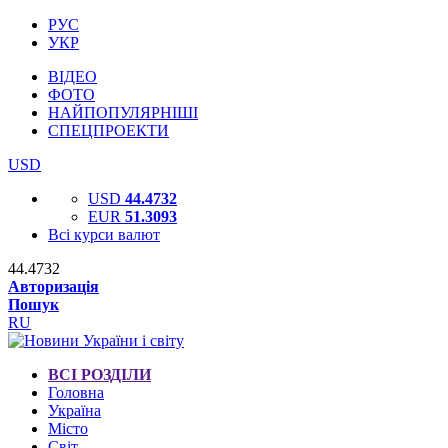
РУС
УКР
ВІДЕО
ФОТО
НАЙПОПУЛЯРНІШІ
СПЕЦПРОЕКТИ
USD
USD
44.4732
EUR
51.3093
Всі курси валют
44.4732
Авторизація
Пошук
RU
ВСІ РОЗДІЛИ
Головна
Україна
Місто
Світ