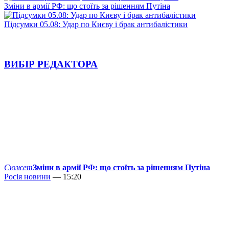
Зміни в армії РФ: що стоїть за рішенням Путіна
Підсумки 05.08: Удар по Києву і брак антибалістики
ВИБІР РЕДАКТОРА
Сюжет
Зміни в армії РФ: що стоїть за рішенням Путіна
Росія новини
— 15:20