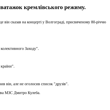
в ватажок кремлівського режиму.
 він сказав на концерті у Волгограді, присвяченому 80-річчю
ї колективного Заходу".
 країни".
вив він, але не оголосив список "друзів".
ава МЗС Дмитро Кулеба.