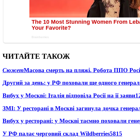
ЧИТАЙТЕ ТАКОЖ
Сюжет
Масова смерть на пляжі. Робота ППО Росі
Другий за день: у РФ поховали ще одного генерал
Вибух у Москві: Італія відповіла Росії на її заяви
1
ЗМІ: У ресторані в Москві загинула дочка генера
Вибух у ресторані: у Москві таємно поховали ген
У РФ палає черговий склад Wildberries
5815