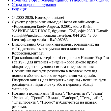
Політика у сфері конфіденційності і персональних даних
Угода щодо користування
Редакція
© 2000-2026, Korrespondent.net
Суб'єкт у сфері онлайн-медіа Назва онлайн-медіа –
«КореспонденТ.net» Адреса: 02091, місто Київ,
ХАРКІВСЬКЕ ШОСЕ, будинок 172-Б, офіс 208/1 E-mail:
sunlight@mediadim.com.ua
Телефон: 044-205-43-00
Ідентифікатор медіа – R40-06068
Використання будь-яких матеріалів, розміщених на
сайті, дозволяється за умови посилання на
Корреспондент.net.
При копіюванні матеріалів зі сторінки « Новини України
і світу» , для інтернет - видань - обов'язкове пряме
відкрите для пошукових систем гіперпосилання .
Посилання має бути розміщена в незалежності від
повного або часткового використання матеріалів.
Гіперпосилання ( для інтернет - видань) - повинна бути
розміщена в підзаголовку або в першому абзаці
матеріалу.
Новини з позначками "Думка", "Експертиза", "Заява",
"Регіони", "Гроші", "Влада", "Вибори", "Тест-драйв",
"Спецпроекти", "Промо" публікуються на правах
реклами.