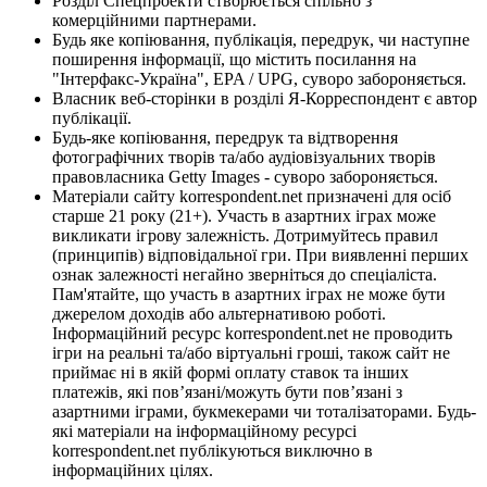
Розділ Спецпроекти створюється спільно з
комерційними партнерами.
Будь яке копіювання, публікація, передрук, чи наступне
поширення інформації, що містить посилання на
"Інтерфакс-Україна", EPA / UPG, суворо забороняється.
Власник веб-сторінки в розділі Я-Корреспондент є автор
публікації.
Будь-яке копіювання, передрук та відтворення
фотографічних творів та/або аудіовізуальних творів
правовласника Getty Images - суворо забороняється.
Матеріали сайту korrespondent.net призначені для осіб
старше 21 року (21+). Участь в азартних іграх може
викликати ігрову залежність. Дотримуйтесь правил
(принципів) відповідальної гри. При виявленні перших
ознак залежності негайно зверніться до спеціаліста.
Пам'ятайте, що участь в азартних іграх не може бути
джерелом доходів або альтернативою роботі.
Інформаційний ресурс korrespondent.net не проводить
ігри на реальні та/або віртуальні гроші, також сайт не
приймає ні в якій формі оплату ставок та інших
платежів, які пов’язані/можуть бути пов’язані з
азартними іграми, букмекерами чи тоталізаторами. Будь-
які матеріали на інформаційному ресурсі
korrespondent.net публікуються виключно в
інформаційних цілях.