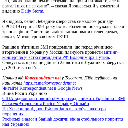
"Ні, таких планів немає. Розумію, на що ви натякаєте, але це
взагалі ніяк не зв'язано", – сказав Ярошевський у коментарі
виданню
Daily Storm
.
Як відомо, балет Лебедине озеро став символом розпаду
СРСР. 19 серпня 1991 року по телебаченню показували тільки
трансляцію цієї вистави замість запланованих телепередач,
поки у Москві тривав путч ГКЧП.
Раніше в п'ятницю ЗМІ повідомили, що перед річницею
вторгнення в Україну у Москві планують провести
мітинг-
концерт за участю президента РФ Володимира Путіна
.
Очікується, що на це дійство 22 лютого в Лужниках зберуться
до 200 тисяч осіб.
Новини від
Кореспондент.net
у Telegram. Підписуйтесь на
наш канал
https://t.me/korrespondentnet
Читайте Korrespondent.net в Google News
Війна Росії з Україною
США відновили повний обмін розвідданими з Україною - ЗМІ
Сюжет
Вторгнення Росії в Україну. Онлайн
На Херсонщині дрон РФ поцілив в автобус: шестеро
поранених
Російські аналоги Starlink досягли вікна стабільного покриття
над Україною