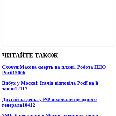
ЧИТАЙТЕ ТАКОЖ
Сюжет
Масова смерть на пляжі. Робота ППО
Росії
15006
Вибух у Москві: Італія відповіла Росії на її
заяви
12117
Другий за день: у РФ поховали ще одного
генерала
10412
ЗМІ: У ресторані в Москві загинула дочка