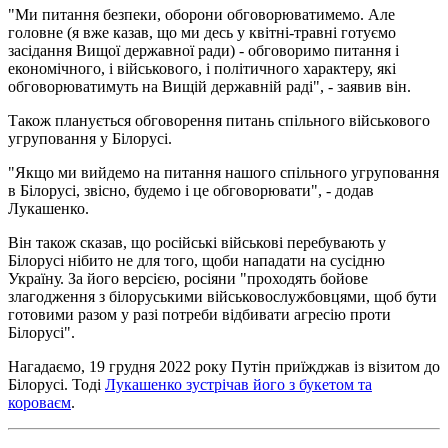
"Ми питання безпеки, оборони обговорюватимемо. Але
головне (я вже казав, що ми десь у квітні-травні готуємо
засідання Вищої державної ради) - обговоримо питання і
економічного, і військового, і політичного характеру, які
обговорюватимуть на Вищій державній раді", - заявив він.
Також планується обговорення питань спільного військового
угруповання у Білорусі.
"Якщо ми вийдемо на питання нашого спільного угруповання
в Білорусі, звісно, будемо і це обговорювати", - додав
Лукашенко.
Він також сказав, що російські військові перебувають у
Білорусі нібито не для того, щоби нападати на сусідню
Україну. За його версією, росіяни "проходять бойове
злагодження з білоруськими військовослужбовцями, щоб бути
готовими разом у разі потреби відбивати агресію проти
Білорусі".
Нагадаємо, 19 грудня 2022 року Путін приїжджав із візитом до
Білорусі. Тоді
Лукашенко зустрічав його з букетом та
короваєм
.