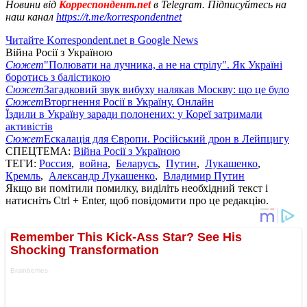
Новини від
Корреспондент.net
в Telegram. Підписуйтесь на
наш канал
https://t.me/korrespondentnet
Читайте Korrespondent.net в Google News
Війна Росії з Україною
Сюжет
"Полювати на лучника, а не на стрілу". Як Україні
боротись з балістикою
Сюжет
Загадковий звук вибуху налякав Москву: що це було
Сюжет
Вторгнення Росії в Україну. Онлайн
Їздили в Україну заради полонених: у Кореї затримали
активістів
Сюжет
Ескалація для Європи. Російський дрон в Лейпцигу
СПЕЦТЕМА:
Війна Росії з Україною
ТЕГИ:
Россия
,
война
,
Беларусь
,
Путин
,
Лукашенко
,
Кремль
,
Александр Лукашенко
,
Владимир Путин
Якщо ви помітили помилку, виділіть необхідний текст і
натисніть Ctrl + Enter, щоб повідомити про це редакцію.