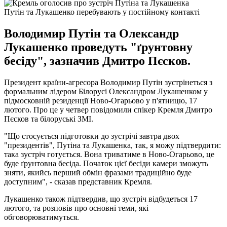
Путін та Лукашенко перебувають у постійному контакті
Володимир Путін та Олександр
Лукашенко проведуть "ґрунтовну
бесіду", зазначив Дмитро Пєсков.
Президент країни-агресора Володимир Путін зустрінеться з
формальним лідером Білорусі Олександром Лукашенком у
підмосковній резиденції Ново-Огарьово у п'ятницю, 17
лютого. Про це у четвер повідомили спікер Кремля Дмитро
Пєсков та білоруські ЗМІ.
"Що стосується підготовки до зустрічі завтра двох
"президентів", Путіна та Лукашенка, так, я можу підтвердити:
така зустріч готується. Вона триватиме в Ново-Огарьово, це
буде ґрунтовна бесіда. Початок цієї бесіди камери зможуть
зняти, якийсь перший обмін фразами традиційно буде
доступним", - сказав представник Кремля.
Лукашенко також підтвердив, що зустріч відбудеться 17
лютого, та розповів про основні теми, які
обговорюватимуться.