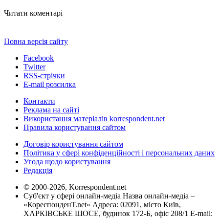
Читати коментарі
Повна версія сайту
Facebook
Twitter
RSS-стрічки
E-mail розсилка
Контакти
Реклама на сайті
Використання матеріалів korrespondent.net
Правила користування сайтом
Договір користування сайтом
Політика у сфері конфіденційності і персональних даних
Угода щодо користування
Редакція
© 2000-2026, Korrespondent.net
Суб'єкт у сфері онлайн-медіа Назва онлайн-медіа –
«КореспонденТ.net» Адреса: 02091, місто Київ,
ХАРКІВСЬКЕ ШОСЕ, будинок 172-Б, офіс 208/1 E-mail: