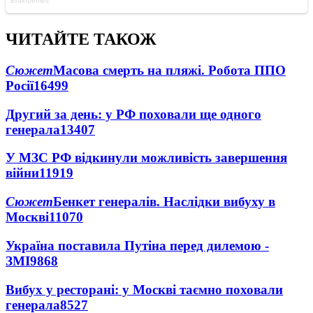
ЧИТАЙТЕ ТАКОЖ
Сюжет
Масова смерть на пляжі. Робота ППО
Росії
16499
Другий за день: у РФ поховали ще одного
генерала
13407
У МЗС РФ відкинули можливість завершення
війни
11919
Сюжет
Бенкет генералів. Наслідки вибуху в
Москві
11070
Україна поставила Путіна перед дилемою -
ЗМІ
9868
Вибух у ресторані: у Москві таємно поховали
генерала
8527