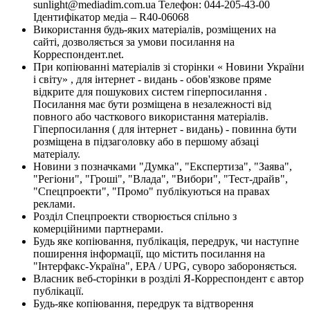
sunlight@mediadim.com.ua
Телефон: 044-205-43-00
Ідентифікатор медіа – R40-06068
Використання будь-яких матеріалів, розміщених на
сайті, дозволяється за умови посилання на
Корреспондент.net.
При копіюванні матеріалів зі сторінки « Новини України
і світу» , для інтернет - видань - обов'язкове пряме
відкрите для пошукових систем гіперпосилання .
Посилання має бути розміщена в незалежності від
повного або часткового використання матеріалів.
Гіперпосилання ( для інтернет - видань) - повинна бути
розміщена в підзаголовку або в першому абзаці
матеріалу.
Новини з позначками "Думка", "Експертиза", "Заява",
"Регіони", "Гроші", "Влада", "Вибори", "Тест-драйв",
"Спецпроекти", "Промо" публікуються на правах
реклами.
Розділ Спецпроекти створюється спільно з
комерційними партнерами.
Будь яке копіювання, публікація, передрук, чи наступне
поширення інформації, що містить посилання на
"Інтерфакс-Україна", EPA / UPG, суворо забороняється.
Власник веб-сторінки в розділі Я-Корреспондент є автор
публікації.
Будь-яке копіювання, передрук та відтворення