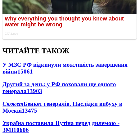
ЧИТАЙТЕ ТАКОЖ
У МЗС РФ відкинули можливість завершення
війни
15061
Другий за день: у РФ поховали ще одного
генерала
13903
Сюжет
Бенкет генералів. Наслідки вибуху в
Москві
13475
Україна поставила Путіна перед дилемою -
ЗМІ
10606