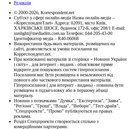
Редакція
© 2000-2026, Korrespondent.net
Суб'єкт у сфері онлайн-медіа Назва онлайн-медіа –
«КореспонденТ.net» Адреса: 02091, місто Київ,
ХАРКІВСЬКЕ ШОСЕ, будинок 172-Б, офіс 208/1 E-mail:
sunlight@mediadim.com.ua
Телефон: 044-205-43-00
Ідентифікатор медіа – R40-06068
Використання будь-яких матеріалів, розміщених на
сайті, дозволяється за умови посилання на
Корреспондент.net.
При копіюванні матеріалів зі сторінки « Новини України
і світу» , для інтернет - видань - обов'язкове пряме
відкрите для пошукових систем гіперпосилання .
Посилання має бути розміщена в незалежності від
повного або часткового використання матеріалів.
Гіперпосилання ( для інтернет - видань) - повинна бути
розміщена в підзаголовку або в першому абзаці
матеріалу.
Новини з позначками "Думка", "Експертиза", "Заява",
"Регіони", "Гроші", "Влада", "Вибори", "Тест-драйв",
"Спецпроекти", "Промо" публікуються на правах
реклами.
Розділ Спецпроекти створюється спільно з
комерційними партнерами.