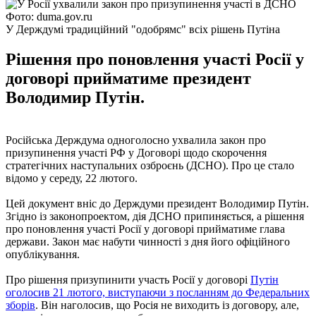
Фото: duma.gov.ru
У Держдумі традиційний "одобрямс" всіх рішень Путіна
Рішення про поновлення участі Росії у
договорі прийматиме президент
Володимир Путін.
Російська Держдума одноголосно ухвалила закон про
призупинення участі РФ у Договорі щодо скорочення
стратегічних наступальних озброєнь (ДСНО). Про це стало
відомо у середу, 22 лютого.
Цей документ вніс до Держдуми президент Володимир Путін.
Згідно із законопроектом, дія ДСНО припиняється, а рішення
про поновлення участі Росії у договорі прийматиме глава
держави. Закон має набути чинності з дня його офіційного
опублікування.
Про рішення призупинити участь Росії у договорі
Путін
оголосив 21 лютого, виступаючи з посланням до Федеральних
зборів
. Він наголосив, що Росія не виходить із договору, але,