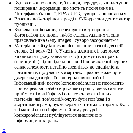
Будь яке копіювання, публікація, передрук, чи наступне
поширення інформації, що містить посилання на
"Інтерфакс-Україна", EPA / UPG, суворо забороняється.
Власник веб-сторінки в розділі Я-Корреспондент є автор
публікації.
Будь-яке копіювання, передрук та відтворення
фотографічних творів та/або аудіовізуальних творів
правовласника Getty Images - суворо забороняється.
Матеріали сайту korrespondent.net призначені для осіб
старше 21 року (21+). Участь в азартних іграх може
викликати ігрову залежність. Дотримуйтесь правил
(принципів) відповідальної гри. При виявленні перших
ознак залежності негайно зверніться до спеціаліста.
Пам'ятайте, що участь в азартних іграх не може бути
джерелом доходів або альтернативою роботі.
Інформаційний ресурс korrespondent.net не проводить
ігри на реальні та/або віртуальні гроші, також сайт не
приймає ні в якій формі оплату ставок та інших
платежів, які пов’язані/можуть бути пов’язані з
азартними іграми, букмекерами чи тоталізаторами. Будь-
які матеріали на інформаційному ресурсі
korrespondent.net публікуються виключно в
інформаційних цілях.
X