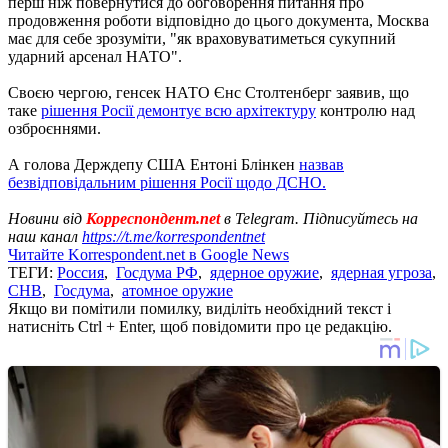
перш ніж повернутися до обговорення питання про
продовження роботи відповідно до цього документа, Москва
має для себе зрозуміти, "як враховуватиметься сукупний
ударний арсенал НАТО".
Своєю чергою, генсек НАТО Єнс Столтенберг заявив, що
таке
рішення Росії демонтує всю архітектуру
контролю над
озброєннями.
А голова Держдепу США Ентоні Блінкен
назвав
безвідповідальним рішення Росії щодо ДСНО.
Новини від
Корреспондент.net
в Telegram. Підписуйтесь на
наш канал
https://t.me/korrespondentnet
Читайте Korrespondent.net в Google News
ТЕГИ:
Россия
,
Госдума РФ
,
ядерное оружие
,
ядерная угроза
,
СНВ
,
Госдума
,
атомное оружие
Якщо ви помітили помилку, виділіть необхідний текст і
натисніть Ctrl + Enter, щоб повідомити про це редакцію.