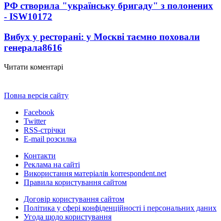
РФ створила "українську бригаду" з полонених
- ISW
10172
Вибух у ресторані: у Москві таємно поховали
генерала
8616
Читати коментарі
Повна версія сайту
Facebook
Twitter
RSS-стрічки
E-mail розсилка
Контакти
Реклама на сайті
Використання матеріалів korrespondent.net
Правила користування сайтом
Договір користування сайтом
Політика у сфері конфіденційності і персональних даних
Угода щодо користування