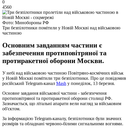
0
4560
Фото: Минобороны РФ
Три безпілотники помітили у Новій Москві над військовою
частиною
Основним завданням частини є
забезпечення протиповітряної та
протиракетної оборони Москви.
У небі над військовою частиною Повітряно-космічних військ
у Новій Москві помітили три безпілотники. Про це повідомив
російський Telegram-канал
Mash
у понеділок, 13 березня.
Основне завдання військової частини - забезпечення
протиповітряної та протиракетної оборони столиці РФ.
Зазначається, що літальні апарати вели нагляд за військовим
об'єктом.
За інформацією Telegram-каналу, безпілотники були значних
розмірів та обладнані червоно-білими сигнальними вогнями.