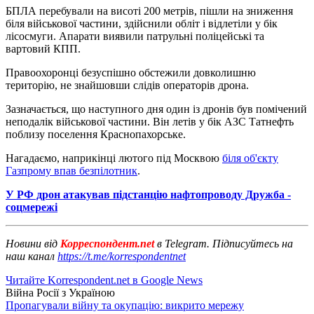
БПЛА перебували на висоті 200 метрів, пішли на зниження
біля військової частини, здійснили обліт і відлетіли у бік
лісосмуги. Апарати виявили патрульні поліцейські та
вартовий КПП.
Правоохоронці безуспішно обстежили довколишню
територію, не знайшовши слідів операторів дрона.
Зазначається, що наступного дня один із дронів був помічений
неподалік військової частини. Він летів у бік АЗС Татнефть
поблизу поселення Краснопахорське.
Нагадаємо, наприкінці лютого під Москвою
біля об'єкту
Газпрому впав безпілотник
.
У РФ дрон атакував підстанцію нафтопроводу Дружба -
соцмережі
Новини від
Корреспондент.net
в Telegram. Підписуйтесь на
наш канал
https://t.me/korrespondentnet
Читайте Korrespondent.net в Google News
Війна Росії з Україною
Пропагували війну та окупацію: викрито мережу