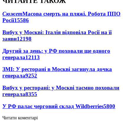
ЧИТАЙТЕ ТАКОЖ
Сюжет
Масова смерть на пляжі. Робота ППО
Росії
15586
Вибух у Москві: Італія відповіла Росії на її
заяви
12198
Другий за день: у РФ поховали ще одного
генерала
12113
ЗМІ: У ресторані в Москві загинула дочка
генерала
9252
Вибух у ресторані: у Москві таємно поховали
генерала
8355
У РФ палає черговий склад Wildberries
5800
Читати коментарі