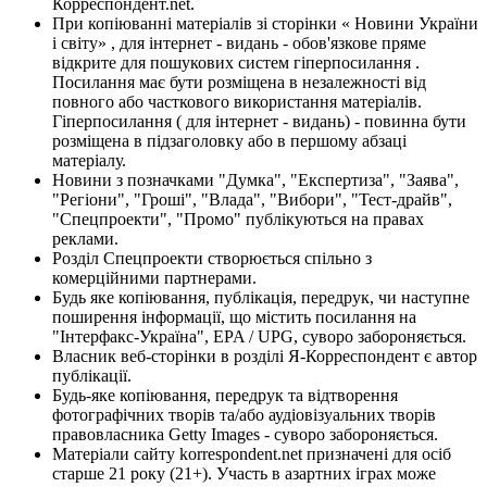
Корреспондент.net.
При копіюванні матеріалів зі сторінки « Новини України
і світу» , для інтернет - видань - обов'язкове пряме
відкрите для пошукових систем гіперпосилання .
Посилання має бути розміщена в незалежності від
повного або часткового використання матеріалів.
Гіперпосилання ( для інтернет - видань) - повинна бути
розміщена в підзаголовку або в першому абзаці
матеріалу.
Новини з позначками "Думка", "Експертиза", "Заява",
"Регіони", "Гроші", "Влада", "Вибори", "Тест-драйв",
"Спецпроекти", "Промо" публікуються на правах
реклами.
Розділ Спецпроекти створюється спільно з
комерційними партнерами.
Будь яке копіювання, публікація, передрук, чи наступне
поширення інформації, що містить посилання на
"Інтерфакс-Україна", EPA / UPG, суворо забороняється.
Власник веб-сторінки в розділі Я-Корреспондент є автор
публікації.
Будь-яке копіювання, передрук та відтворення
фотографічних творів та/або аудіовізуальних творів
правовласника Getty Images - суворо забороняється.
Матеріали сайту korrespondent.net призначені для осіб
старше 21 року (21+). Участь в азартних іграх може