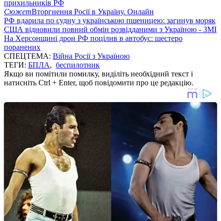
прихильників РФ
Сюжет
Вторгнення Росії в Україну. Онлайн
РФ вдарила по судну з українською пшеницею: загинув моряк
США відновили повний обмін розвідданими з Україною - ЗМІ
На Херсонщині дрон РФ поцілив в автобус: шестеро
поранених
СПЕЦТЕМА:
Війна Росії з Україною
ТЕГИ:
БПЛА
,
беспилотник
Якщо ви помітили помилку, виділіть необхідний текст і
натисніть Ctrl + Enter, щоб повідомити про це редакцію.