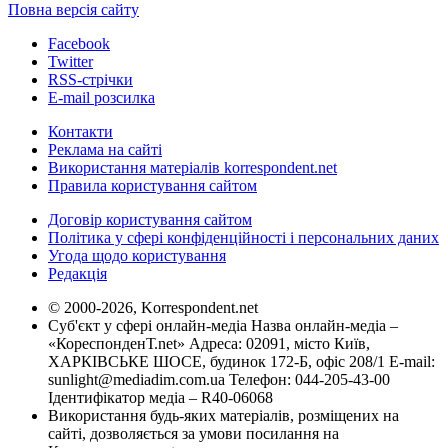
Повна версія сайту
Facebook
Twitter
RSS-стрічки
E-mail розсилка
Контакти
Реклама на сайті
Використання матеріалів korrespondent.net
Правила користування сайтом
Договір користування сайтом
Політика у сфері конфіденційності і персональних даних
Угода щодо користування
Редакція
© 2000-2026, Korrespondent.net
Суб'єкт у сфері онлайн-медіа Назва онлайн-медіа –
«КореспонденТ.net» Адреса: 02091, місто Київ,
ХАРКІВСЬКЕ ШОСЕ, будинок 172-Б, офіс 208/1 E-mail:
sunlight@mediadim.com.ua
Телефон: 044-205-43-00
Ідентифікатор медіа – R40-06068
Використання будь-яких матеріалів, розміщених на
сайті, дозволяється за умови посилання на