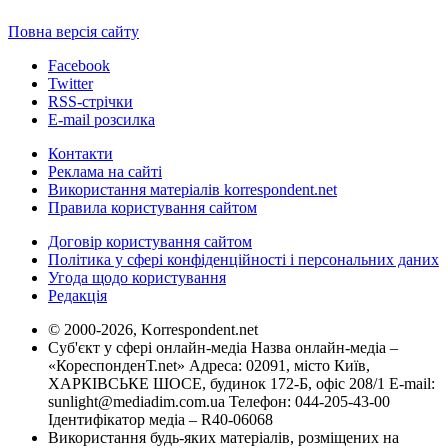
Повна версія сайту
Facebook
Twitter
RSS-стрічки
E-mail розсилка
Контакти
Реклама на сайті
Використання матеріалів korrespondent.net
Правила користування сайтом
Договір користування сайтом
Політика у сфері конфіденційності і персональних даних
Угода щодо користування
Редакція
© 2000-2026, Korrespondent.net
Суб'єкт у сфері онлайн-медіа Назва онлайн-медіа –
«КореспонденТ.net» Адреса: 02091, місто Київ,
ХАРКІВСЬКЕ ШОСЕ, будинок 172-Б, офіс 208/1 E-mail:
sunlight@mediadim.com.ua
Телефон: 044-205-43-00
Ідентифікатор медіа – R40-06068
Використання будь-яких матеріалів, розміщених на