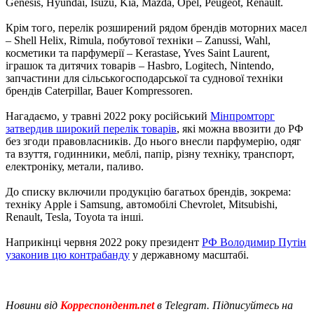
Genesis, Hyundai, Isuzu, Kia, Mazda, Opel, Peugeot, Renault.
Крім того, перелік розширений рядом брендів моторних масел
– Shell Helix, Rimula, побутової техніки – Zanussi, Wahl,
косметики та парфумерії – Kerastase, Yves Saint Laurent,
іграшок та дитячих товарів – Hasbro, Logitech, Nintendo,
запчастини для сільськогосподарської та суднової техніки
брендів Caterpillar, Bauer Kompressoren.
Нагадаємо, у травні 2022 року російський
Мінпромторг
затвердив широкий перелік товарів
, які можна ввозити до РФ
без згоди правовласників. До нього внесли парфумерію, одяг
та взуття, годинники, меблі, папір, різну техніку, транспорт,
електроніку, метали, паливо.
До списку включили продукцію багатьох брендів, зокрема:
техніку Apple і Samsung, автомобілі Chevrolet, Mitsubishi,
Renault, Tesla, Toyota та інші.
Наприкінці червня 2022 року президент
РФ Володимир Путін
узаконив цю контрабанду
у державному масштабі.
Новини від
Корреспондент.net
в Telegram. Підписуйтесь на