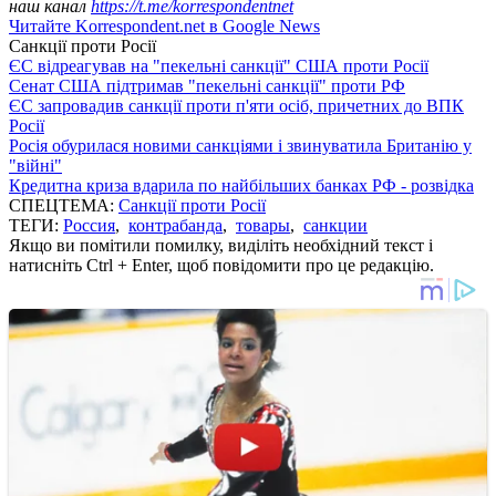
наш канал
https://t.me/korrespondentnet
Читайте Korrespondent.net в Google News
Санкції проти Росії
ЄС відреагував на "пекельні санкції" США проти Росії
Сенат США підтримав "пекельні санкції" проти РФ
ЄС запровадив санкції проти п'яти осіб, причетних до ВПК
Росії
Росія обурилася новими санкціями і звинуватила Британію у
"війні"
Кредитна криза вдарила по найбільших банках РФ - розвідка
СПЕЦТЕМА:
Санкції проти Росії
ТЕГИ:
Россия
,
контрабанда
,
товары
,
санкции
Якщо ви помітили помилку, виділіть необхідний текст і
натисніть Ctrl + Enter, щоб повідомити про це редакцію.