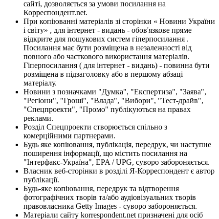
сайті, дозволяється за умови посилання на
Корреспондент.net.
При копіюванні матеріалів зі сторінки « Новини України
і світу» , для інтернет - видань - обов'язкове пряме
відкрите для пошукових систем гіперпосилання .
Посилання має бути розміщена в незалежності від
повного або часткового використання матеріалів.
Гіперпосилання ( для інтернет - видань) - повинна бути
розміщена в підзаголовку або в першому абзаці
матеріалу.
Новини з позначками "Думка", "Експертиза", "Заява",
"Регіони", "Гроші", "Влада", "Вибори", "Тест-драйв",
"Спецпроекти", "Промо" публікуються на правах
реклами.
Розділ Спецпроекти створюється спільно з
комерційними партнерами.
Будь яке копіювання, публікація, передрук, чи наступне
поширення інформації, що містить посилання на
"Інтерфакс-Україна", EPA / UPG, суворо забороняється.
Власник веб-сторінки в розділі Я-Корреспондент є автор
публікації.
Будь-яке копіювання, передрук та відтворення
фотографічних творів та/або аудіовізуальних творів
правовласника Getty Images - суворо забороняється.
Матеріали сайту korrespondent.net призначені для осіб