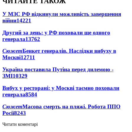
ЧИТАЙТЕ ТАКОЖ
У МЗС РФ відкинули можливість завершення
війни
14221
Другий за день: у РФ поховали ще одного
генерала
13762
Сюжет
Бенкет генералів. Наслідки вибуху в
Москві
12711
Україна поставила Путіна перед дилемою -
ЗМІ
10329
Вибух у ресторані: у Москві таємно поховали
генерала
8584
Сюжет
Масова смерть на пляжі. Робота ППО
Росії
8243
Читати коментарі