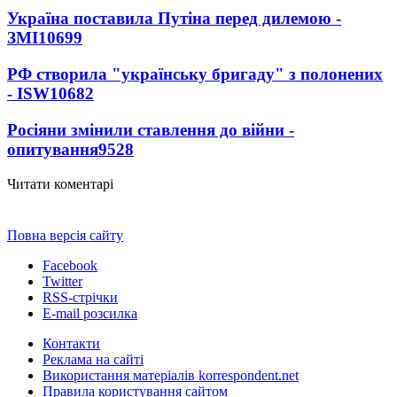
Україна поставила Путіна перед дилемою -
ЗМІ
10699
РФ створила "українську бригаду" з полонених
- ISW
10682
Росіяни змінили ставлення до війни -
опитування
9528
Читати коментарі
Повна версія сайту
Facebook
Twitter
RSS-стрічки
E-mail розсилка
Контакти
Реклама на сайті
Використання матеріалів korrespondent.net
Правила користування сайтом