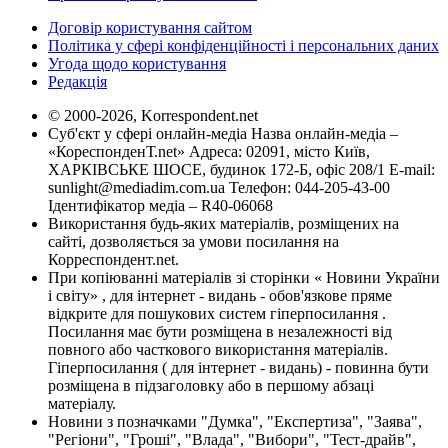
Договір користування сайтом
Політика у сфері конфіденційності і персональних даних
Угода щодо користування
Редакція
© 2000-2026, Korrespondent.net
Суб'єкт у сфері онлайн-медіа Назва онлайн-медіа –
«КореспонденТ.net» Адреса: 02091, місто Київ,
ХАРКІВСЬКЕ ШОСЕ, будинок 172-Б, офіс 208/1 E-mail:
sunlight@mediadim.com.ua
Телефон: 044-205-43-00
Ідентифікатор медіа – R40-06068
Використання будь-яких матеріалів, розміщених на
сайті, дозволяється за умови посилання на
Корреспондент.net.
При копіюванні матеріалів зі сторінки « Новини України
і світу» , для інтернет - видань - обов'язкове пряме
відкрите для пошукових систем гіперпосилання .
Посилання має бути розміщена в незалежності від
повного або часткового використання матеріалів.
Гіперпосилання ( для інтернет - видань) - повинна бути
розміщена в підзаголовку або в першому абзаці
матеріалу.
Новини з позначками "Думка", "Експертиза", "Заява",
"Регіони", "Гроші", "Влада", "Вибори", "Тест-драйв",