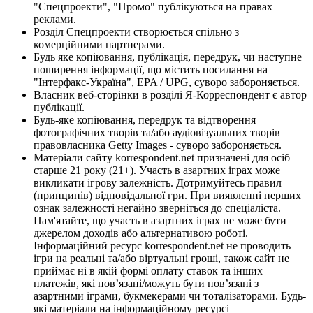
"Спецпроекти", "Промо" публікуються на правах
реклами.
Розділ Спецпроекти створюється спільно з
комерційними партнерами.
Будь яке копіювання, публікація, передрук, чи наступне
поширення інформації, що містить посилання на
"Інтерфакс-Україна", EPA / UPG, суворо забороняється.
Власник веб-сторінки в розділі Я-Корреспондент є автор
публікації.
Будь-яке копіювання, передрук та відтворення
фотографічних творів та/або аудіовізуальних творів
правовласника Getty Images - суворо забороняється.
Матеріали сайту korrespondent.net призначені для осіб
старше 21 року (21+). Участь в азартних іграх може
викликати ігрову залежність. Дотримуйтесь правил
(принципів) відповідальної гри. При виявленні перших
ознак залежності негайно зверніться до спеціаліста.
Пам'ятайте, що участь в азартних іграх не може бути
джерелом доходів або альтернативою роботі.
Інформаційний ресурс korrespondent.net не проводить
ігри на реальні та/або віртуальні гроші, також сайт не
приймає ні в якій формі оплату ставок та інших
платежів, які пов’язані/можуть бути пов’язані з
азартними іграми, букмекерами чи тоталізаторами. Будь-
які матеріали на інформаційному ресурсі