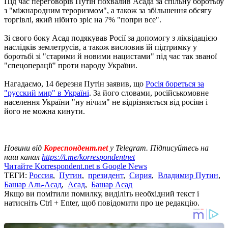
Під час переговорів Путін похвалив Асада за спільну боротьбу
з "міжнародним тероризмом", а також за збільшення обсягу
торгівлі, який нібито зріс на 7% "попри все".
Зі свого боку Асад подякував Росії за допомогу з ліквідацією
наслідків землетрусів, а також висловив їй підтримку у
боротьбі зі "старими й новими нацистами" під час так званої
"спецоперації" проти народу України.
Нагадаємо, 14 березня Путін заявив, що
Росія бореться за
"русский мир" в Україні
. За його словами, російськомовне
населення України "ну нічим" не відрізняється від росіян і
його не можна кинути.
Новини від
Кореспондент.net
у Telegram. Підписуйтесь на
наш канал
https://t.me/korrespondentnet
Читайте Korrespondent.net в Google News
ТЕГИ:
Россия
,
Путин
,
президент
,
Сирия
,
Владимир Путин
,
Башар Аль-Асад
,
Асад
,
Башар Асад
Якщо ви помітили помилку, виділіть необхідний текст і
натисніть Ctrl + Enter, щоб повідомити про це редакцію.