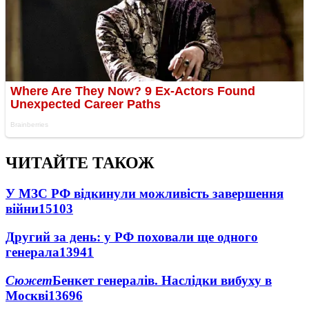
ЧИТАЙТЕ ТАКОЖ
У МЗС РФ відкинули можливість завершення
війни
15103
Другий за день: у РФ поховали ще одного
генерала
13941
Сюжет
Бенкет генералів. Наслідки вибуху в
Москві
13696