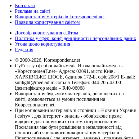
Контакти
Реклама на сайті
Використання матеріалів korrespondent.net
Правила користування сайтом
Договір користування сайтом
Політика у сфері конфіденційності і персональних даних
Угода щодо користування
Редакція
© 2000-2026, Korrespondent.net
Суб'єкт у сфері онлайн-медіа Назва онлайн-медіа –
«КореспонденТ.net» Адреса: 02091, місто Київ,
ХАРКІВСЬКЕ ШОСЕ, будинок 172-Б, офіс 208/1 E-mail:
sunlight@mediadim.com.ua
Телефон: 044-205-43-00
Ідентифікатор медіа – R40-06068
Використання будь-яких матеріалів, розміщених на
сайті, дозволяється за умови посилання на
Корреспондент.net.
При копіюванні матеріалів зі сторінки « Новини України
і світу» , для інтернет - видань - обов'язкове пряме
відкрите для пошукових систем гіперпосилання .
Посилання має бути розміщена в незалежності від
повного або часткового використання матеріалів.
Гіперпосилання ( для інтернет - видань) - повинна бути