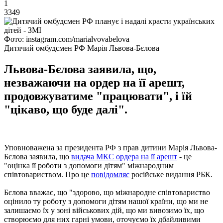
1
3349
Фото: instagram.com/marialvovabelova
Дитячий омбудсмен РФ Марія Львова-Бєлова
Львова-Бєлова заявила, що,
незважаючи на ордер на її арешт,
продовжуватиме "працювати", і їй
"цікаво, що буде далі".
Уповноважена за президента РФ з прав дитини Марія Львова-
Бєлова заявила, що
видача МКС ордера на її арешт
- це
"оцінка її роботи з допомоги дітям" міжнародним
співтовариством. Про це
повідомляє
російське видання РБК.
Бєлова вважає, що "здорово, що міжнародне співтовариство
оцінило ту роботу з допомоги дітям нашої країни, що ми не
залишаємо їх у зоні військових дій, що ми вивозимо їх, що
створюємо для них гарні умови, оточуємо їх дбайливими