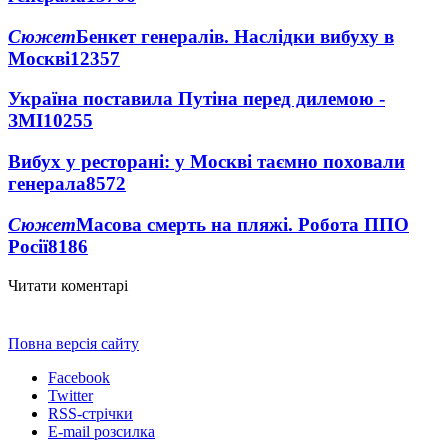
Сюжет
Бенкет генералів. Наслідки вибуху в
Москві
12357
Україна поставила Путіна перед дилемою -
ЗМІ
10255
Вибух у ресторані: у Москві таємно поховали
генерала
8572
Сюжет
Масова смерть на пляжі. Робота ППО
Росії
8186
Читати коментарі
Повна версія сайту
Facebook
Twitter
RSS-стрічки
E-mail розсилка