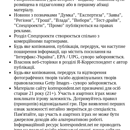
розміщена в підзаголовку або в першому абзаці
матеріалу.
Новини з позначками "Думка", "Експертиза", "Заява",
"Регіони", "Гроші", "Влада", "Вибори", "Тест-драйв",
"Спецпроекти", "Промо" публікуються на правах
реклами.
Розділ Спецпроекти створюється спільно з
комерційними партнерами.
Будь яке копіювання, публікація, передрук, чи наступне
поширення інформації, що містить посилання на
"Інтерфакс-Україна", EPA / UPG, суворо забороняється.
Власник веб-сторінки в розділі Я-Корреспондент є автор
публікації.
Будь-яке копіювання, передрук та відтворення
фотографічних творів та/або аудіовізуальних творів
правовласника Getty Images - суворо забороняється.
Матеріали сайту korrespondent.net призначені для осіб
старше 21 року (21+). Участь в азартних іграх може
викликати ігрову залежність. Дотримуйтесь правил
(принципів) відповідальної гри. При виявленні перших
ознак залежності негайно зверніться до спеціаліста.
Пам'ятайте, що участь в азартних іграх не може бути
джерелом доходів або альтернативою роботі.
Інформаційний ресурс korrespondent.net не проводить
ігри на реальні та/або віртуальні гроші, також сайт не