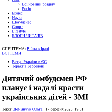
Всі новини розділу
Росія
Бізнес
Наука
Шоу-бізнес
Спорт
Lifestyle
БЛОГИ ЧИТАЧІВ
СПЕЦТЕМА:
Війна в Ірані
ВСІ ТЕМИ
Вступ України в ЄС
Теракт в Барселоні
Дитячий омбудсмен РФ
планує і надалі красти
українських дітей - ЗМІ
Текст:
Дем'янчук Ольга
, 17 березня 2023, 19:31