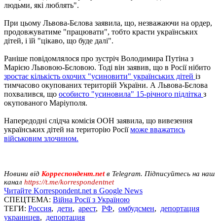
людьми, які люблять".
При цьому Львова-Бєлова заявила, що, незважаючи на ордер,
продовжуватиме "працювати", тобто красти українських
дітей, і їй "цікаво, що буде далі".
Раніше повідомлялося про зустріч Володимира Путіна з
Марією Львовою-Бєловою. Тоді він заявив, що в Росії нібито
зростає кількість охочих "усиновити" українських дітей
із
тимчасово окупованих територій України. А Львова-Бєлова
похвалився, що
особисто "усиновила" 15-річного підлітка
з
окупованого Маріуполя.
Напередодні слідча комісія ООН заявила, що вивезення
українських дітей на територію Росії
може вважатись
військовим злочином.
Новини від
Корреспондент.net
в Telegram. Підписуйтесь на наш
канал
https://t.me/korrespondentnet
Читайте Korrespondent.net в Google News
СПЕЦТЕМА:
Війна Росії з Україною
ТЕГИ:
Россия
,
дети
,
арест
,
РФ
,
омбудсмен
,
депортация
украинцев
,
депортация