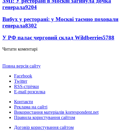
ЗМІ: У ресторані в Москві загинула дочка
генерала
9204
Вибух у ресторані: у Москві таємно поховали
генерала
8302
У РФ палає черговий склад Wildberries
5788
Читати коментарі
Повна версія сайту
Facebook
Twitter
RSS-стрічки
E-mail розсилка
Контакти
Реклама на сайті
Використання матеріалів korrespondent.net
Правила користування сайтом
Договір користування сайтом