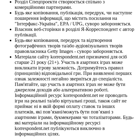
Розділ Спецпроекти створюється спільно з
комерційними партнерами.
Будь яке копіювання, публікація, передрук, чи наступне
поширення інформації, що містить посилання на
"Інтерфакс-Україна", EPA / UPG, суворо забороняється.
Власник веб-сторінки в розділі Я-Корреспондент є автор
публікації.
Будь-яке копіювання, передрук та відтворення
фотографічних творів та/або аудіовізуальних творів
правовласника Getty Images - суворо забороняється.
Матеріали сайту korrespondent.net призначені для осіб
старше 21 року (21+). Участь в азартних іграх може
викликати ігрову залежність. Дотримуйтесь правил
(принципів) відповідальної гри. При виявленні перших
ознак залежності негайно зверніться до спеціаліста.
Пам'ятайте, що участь в азартних іграх не може бути
джерелом доходів або альтернативою роботі.
Інформаційний ресурс korrespondent.net не проводить
ігри на реальні та/або віртуальні гроші, також сайт не
приймає ні в якій формі оплату ставок та інших
платежів, які пов’язані/можуть бути пов’язані з
азартними іграми, букмекерами чи тоталізаторами. Будь-
які матеріали на інформаційному ресурсі
korrespondent.net публікуються виключно в
інформаційних цілях.