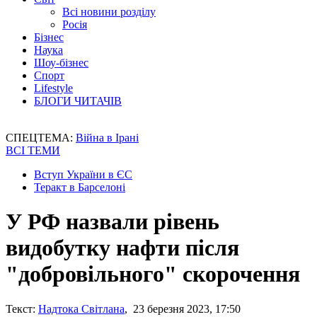
Всі новини розділу
Росія
Бізнес
Наука
Шоу-бізнес
Спорт
Lifestyle
БЛОГИ ЧИТАЧІВ
СПЕЦТЕМА:
Війна в Ірані
ВСІ ТЕМИ
Вступ України в ЄС
Теракт в Барселоні
У РФ назвали рівень
видобутку нафти після
"добровільного" скорочення
Текст:
Надтока Світлана
, 23 березня 2023, 17:50