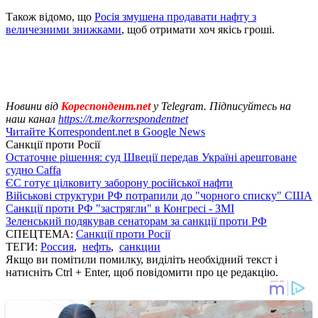
Також відомо, що
Росія змушена продавати нафту з
величезними знижками
, щоб отримати хоч якісь гроші.
Новини від
Кореспондент.net
у Telegram. Підписуйтесь на
наш канал
https://t.me/korrespondentnet
Читайте Korrespondent.net в Google News
Санкції проти Росії
Остаточне рішення: суд Швеції передав Україні арештоване
судно Caffa
ЄС готує цілковиту заборону російської нафти
Військові структури РФ потрапили до "чорного списку" США
Санкції проти РФ "застрягли" в Конгресі - ЗМІ
Зеленський подякував сенаторам за санкції проти РФ
СПЕЦТЕМА:
Санкції проти Росії
ТЕГИ:
Россия
,
нефть
,
санкции
Якщо ви помітили помилку, виділіть необхідний текст і
натисніть Ctrl + Enter, щоб повідомити про це редакцію.