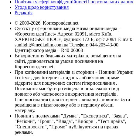
Політика у сфері конфіденційності і персональних даних
Угода щодо користування
Редакція
© 2000-2026, Korrespondent.net
Суб'єкт у сфері онлайн-медіа Назва онлайн-медіа –
«КореспонденТ.net» Адреса: 02091, місто Київ,
ХАРКІВСЬКЕ ШОСЕ, будинок 172-Б, офіс 208/1 E-mail:
sunlight@mediadim.com.ua
Телефон: 044-205-43-00
Ідентифікатор медіа – R40-06068
Використання будь-яких матеріалів, розміщених на
сайті, дозволяється за умови посилання на
Корреспондент.net.
При копіюванні матеріалів зі сторінки « Новини України
і світу» , для інтернет - видань - обов'язкове пряме
відкрите для пошукових систем гіперпосилання .
Посилання має бути розміщена в незалежності від
повного або часткового використання матеріалів.
Гіперпосилання ( для інтернет - видань) - повинна бути
розміщена в підзаголовку або в першому абзаці
матеріалу.
Новини з позначками "Думка", "Експертиза", "Заява",
"Регіони", "Гроші", "Влада", "Вибори", "Тест-драйв",
"Спецпроекти", "Промо" публікуються на правах
реклами.