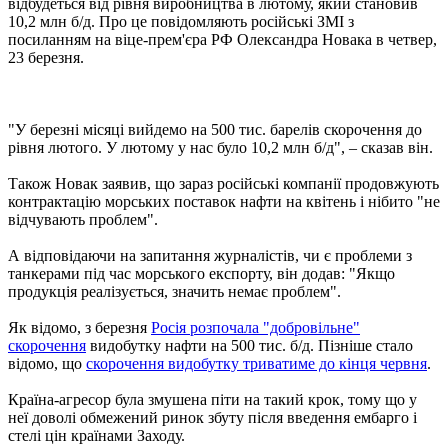
відбудеться від рівня виробництва в лютому, який становив
10,2 млн б/д. Про це повідомляють російські ЗМІ з
посиланням на віце-прем'єра РФ Олександра Новака в четвер,
23 березня.
"У березні місяці вийдемо на 500 тис. барелів скорочення до
рівня лютого. У лютому у нас було 10,2 млн б/д", – сказав він.
Також Новак заявив, що зараз російські компанії продовжують
контрактацію морських поставок нафти на квітень і нібито "не
відчувають проблем".
А відповідаючи на запитання журналістів, чи є проблеми з
танкерами під час морського експорту, він додав: "Якщо
продукція реалізується, значить немає проблем".
Як відомо, з березня
Росія розпочала "добровільне"
скорочення
видобутку нафти на 500 тис. б/д. Пізніше стало
відомо, що
скорочення видобутку триватиме до кінця червня
.
Країна-агресор була змушена піти на такий крок, тому що у
неї доволі обмежений ринок збуту після введення ембарго і
стелі цін країнами Заходу.