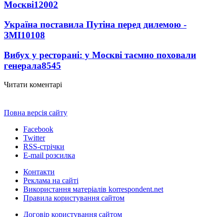
Москві
12002
Україна поставила Путіна перед дилемою -
ЗМІ
10108
Вибух у ресторані: у Москві таємно поховали
генерала
8545
Читати коментарі
Повна версія сайту
Facebook
Twitter
RSS-стрічки
E-mail розсилка
Контакти
Реклама на сайті
Використання матеріалів korrespondent.net
Правила користування сайтом
Договір користування сайтом