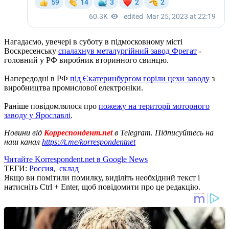
Нагадаємо, увечері в суботу в підмосковному місті
Воскресенську
спалахнув металургійний завод Фрегат
-
головний у РФ виробник вторинного свинцю.
Напередодні в РФ
під Єкатеринбургом горіли цехи заводу
з
виробництва промислової електроніки.
Раніше повідомлялося про
пожежу на території моторного
заводу у Ярославлі
.
Новини від
Корреспондент.net
в Telegram. Підписуйтесь на
наш канал
https://t.me/korrespondentnet
Читайте Korrespondent.net в Google News
ТЕГИ:
Россия
,
склад
Якщо ви помітили помилку, виділіть необхідний текст і
натисніть Ctrl + Enter, щоб повідомити про це редакцію.