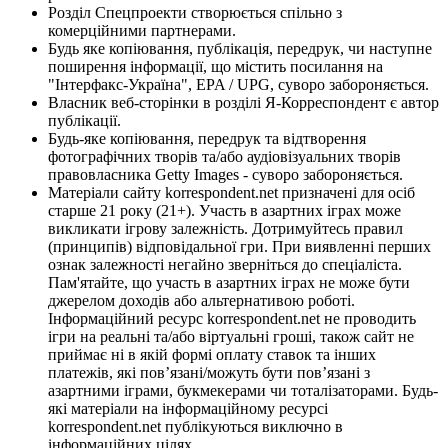
Розділ Спецпроекти створюється спільно з
комерційними партнерами.
Будь яке копіювання, публікація, передрук, чи наступне
поширення інформації, що містить посилання на
"Інтерфакс-Україна", EPA / UPG, суворо забороняється.
Власник веб-сторінки в розділі Я-Корреспондент є автор
публікації.
Будь-яке копіювання, передрук та відтворення
фотографічних творів та/або аудіовізуальних творів
правовласника Getty Images - суворо забороняється.
Матеріали сайту korrespondent.net призначені для осіб
старше 21 року (21+). Участь в азартних іграх може
викликати ігрову залежність. Дотримуйтесь правил
(принципів) відповідальної гри. При виявленні перших
ознак залежності негайно зверніться до спеціаліста.
Пам'ятайте, що участь в азартних іграх не може бути
джерелом доходів або альтернативою роботі.
Інформаційний ресурс korrespondent.net не проводить
ігри на реальні та/або віртуальні гроші, також сайт не
приймає ні в якій формі оплату ставок та інших
платежів, які пов’язані/можуть бути пов’язані з
азартними іграми, букмекерами чи тоталізаторами. Будь-
які матеріали на інформаційному ресурсі
korrespondent.net публікуються виключно в
інформаційних цілях.