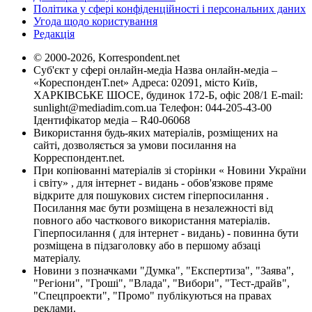
Політика у сфері конфіденційності і персональних даних
Угода щодо користування
Редакція
© 2000-2026, Korrespondent.net
Суб'єкт у сфері онлайн-медіа Назва онлайн-медіа –
«КореспонденТ.net» Адреса: 02091, місто Київ,
ХАРКІВСЬКЕ ШОСЕ, будинок 172-Б, офіс 208/1 E-mail:
sunlight@mediadim.com.ua
Телефон: 044-205-43-00
Ідентифікатор медіа – R40-06068
Використання будь-яких матеріалів, розміщених на
сайті, дозволяється за умови посилання на
Корреспондент.net.
При копіюванні матеріалів зі сторінки « Новини України
і світу» , для інтернет - видань - обов'язкове пряме
відкрите для пошукових систем гіперпосилання .
Посилання має бути розміщена в незалежності від
повного або часткового використання матеріалів.
Гіперпосилання ( для інтернет - видань) - повинна бути
розміщена в підзаголовку або в першому абзаці
матеріалу.
Новини з позначками "Думка", "Експертиза", "Заява",
"Регіони", "Гроші", "Влада", "Вибори", "Тест-драйв",
"Спецпроекти", "Промо" публікуються на правах
реклами.