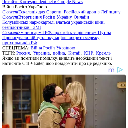
Читайте Korrespondent.net в Google News
Війна Росії з Україною
Сюжет
Ескалація для Європи. Російський дрон в Лейпцигу
Сюжет
Вторгнення Росії в Україну. Онлайн
Колумбійські наркокартелі вчаться українській війні
безпілотників - ЗМІ
Сюжет
Зміни в армії РФ: що стоїть за рішенням Путіна
Пропагували війну та окупацію: викрито мережу
прихильників РФ
СПЕЦТЕМА:
Війна Росії з Україною
ТЕГИ:
Россия
,
Украина
,
война
,
Китай
,
КНР
,
Кремль
Якщо ви помітили помилку, виділіть необхідний текст і
натисніть Ctrl + Enter, щоб повідомити про це редакцію.