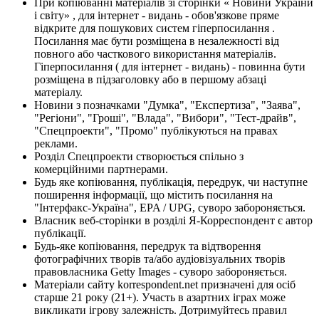
При копіюванні матеріалів зі сторінки « Новини України
і світу» , для інтернет - видань - обов'язкове пряме
відкрите для пошукових систем гіперпосилання .
Посилання має бути розміщена в незалежності від
повного або часткового використання матеріалів.
Гіперпосилання ( для інтернет - видань) - повинна бути
розміщена в підзаголовку або в першому абзаці
матеріалу.
Новини з позначками "Думка", "Експертиза", "Заява",
"Регіони", "Гроші", "Влада", "Вибори", "Тест-драйв",
"Спецпроекти", "Промо" публікуються на правах
реклами.
Розділ Спецпроекти створюється спільно з
комерційними партнерами.
Будь яке копіювання, публікація, передрук, чи наступне
поширення інформації, що містить посилання на
"Інтерфакс-Україна", EPA / UPG, суворо забороняється.
Власник веб-сторінки в розділі Я-Корреспондент є автор
публікації.
Будь-яке копіювання, передрук та відтворення
фотографічних творів та/або аудіовізуальних творів
правовласника Getty Images - суворо забороняється.
Матеріали сайту korrespondent.net призначені для осіб
старше 21 року (21+). Участь в азартних іграх може
викликати ігрову залежність. Дотримуйтесь правил