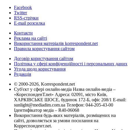
Facebook
Twitter
RSS-стрічки
E-mail розсилка
Контакти
Реклама на сайті
Використання матеріалів korrespondent.net
Правила користування сайтом
Договір користування сайтом
Політика у сфері конфіденційності і персональних даних
Угода щодо користування
Редакція
© 2000-2026, Korrespondent.net
Суб'єкт у сфері онлайн-медіа Назва онлайн-медіа –
«КореспонденТ.net» Адреса: 02091, місто Київ,
ХАРКІВСЬКЕ ШОСЕ, будинок 172-Б, офіс 208/1 E-mail:
sunlight@mediadim.com.ua
Телефон: 044-205-43-00
Ідентифікатор медіа – R40-06068
Використання будь-яких матеріалів, розміщених на
сайті, дозволяється за умови посилання на
Корреспондент.net.