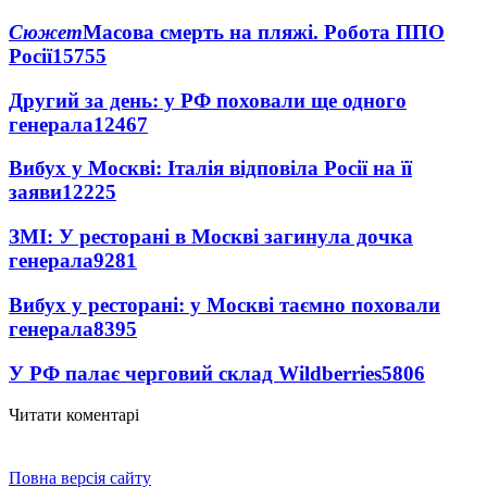
Сюжет
Масова смерть на пляжі. Робота ППО
Росії
15755
Другий за день: у РФ поховали ще одного
генерала
12467
Вибух у Москві: Італія відповіла Росії на її
заяви
12225
ЗМІ: У ресторані в Москві загинула дочка
генерала
9281
Вибух у ресторані: у Москві таємно поховали
генерала
8395
У РФ палає черговий склад Wildberries
5806
Читати коментарі
Повна версія сайту