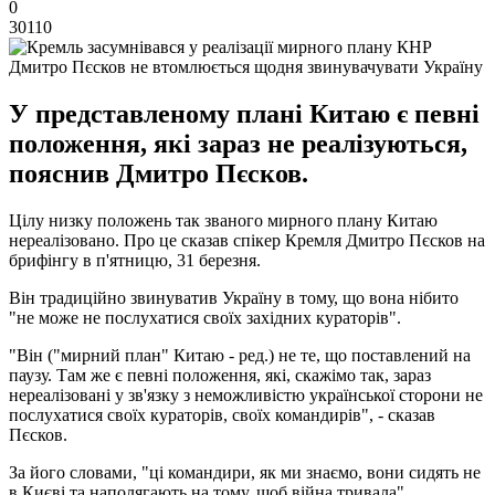
0
30110
Дмитро Пєсков не втомлюється щодня звинувачувати Україну
У представленому плані Китаю є певні
положення, які зараз не реалізуються,
пояснив Дмитро Пєсков.
Цілу низку положень так званого мирного плану Китаю
нереалізовано. Про це сказав спікер Кремля Дмитро Пєсков на
брифінгу в п'ятницю, 31 березня.
Він традиційно звинуватив Україну в тому, що вона нібито
"не може не послухатися своїх західних кураторів".
"Він ("мирний план" Китаю - ред.) не те, що поставлений на
паузу. Там же є певні положення, які, скажімо так, зараз
нереалізовані у зв'язку з неможливістю української сторони не
послухатися своїх кураторів, своїх командирів", - сказав
Пєсков.
За його словами, "ці командири, як ми знаємо, вони сидять не
в Києві та наполягають на тому, щоб війна тривала".