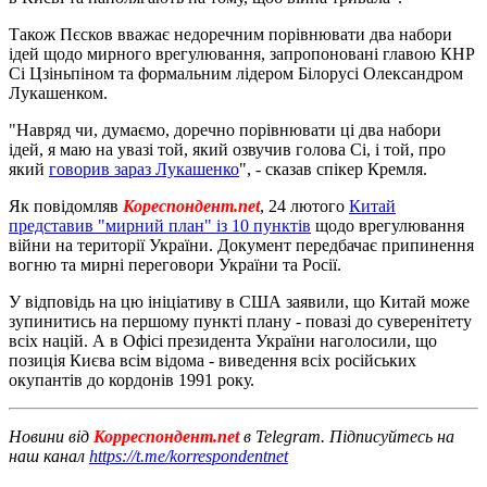
Також Пєсков вважає недоречним порівнювати два набори
ідей щодо мирного врегулювання, запропоновані главою КНР
Сі Цзіньпіном та формальним лідером Білорусі Олександром
Лукашенком.
"Навряд чи, думаємо, доречно порівнювати ці два набори
ідей, я маю на увазі той, який озвучив голова Сі, і той, про
який
говорив зараз Лукашенко
", - сказав спікер Кремля.
Як повідомляв
Кореспондент.net
, 24 лютого
Китай
представив "мирний план" із 10 пунктів
щодо врегулювання
війни на території України. Документ передбачає припинення
вогню та мирні переговори України та Росії.
У відповідь на цю ініціативу в США заявили, що Китай може
зупинитись на першому пункті плану - повазі до суверенітету
всіх націй. А в Офісі президента України наголосили, що
позиція Києва всім відома - виведення всіх російських
окупантів до кордонів 1991 року.
Новини від
Корреспондент.net
в Telegram. Підписуйтесь на
наш канал
https://t.me/korrespondentnet