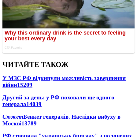
ЧИТАЙТЕ ТАКОЖ
У МЗС РФ відкинули можливість завершення
війни
15209
Другий за день: у РФ поховали ще одного
генерала
14039
Сюжет
Бенкет генералів. Наслідки вибуху в
Москві
13789
РФ створила "українську бригаду" з полонених