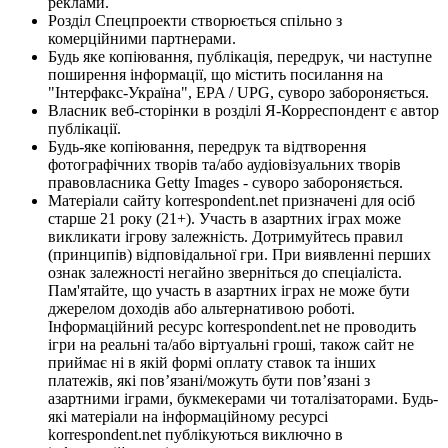
реклами.
Розділ Спецпроекти створюється спільно з
комерційними партнерами.
Будь яке копіювання, публікація, передрук, чи наступне
поширення інформації, що містить посилання на
"Інтерфакс-Україна", EPA / UPG, суворо забороняється.
Власник веб-сторінки в розділі Я-Корреспондент є автор
публікації.
Будь-яке копіювання, передрук та відтворення
фотографічних творів та/або аудіовізуальних творів
правовласника Getty Images - суворо забороняється.
Матеріали сайту korrespondent.net призначені для осіб
старше 21 року (21+). Участь в азартних іграх може
викликати ігрову залежність. Дотримуйтесь правил
(принципів) відповідальної гри. При виявленні перших
ознак залежності негайно зверніться до спеціаліста.
Пам'ятайте, що участь в азартних іграх не може бути
джерелом доходів або альтернативою роботі.
Інформаційний ресурс korrespondent.net не проводить
ігри на реальні та/або віртуальні гроші, також сайт не
приймає ні в якій формі оплату ставок та інших
платежів, які пов’язані/можуть бути пов’язані з
азартними іграми, букмекерами чи тоталізаторами. Будь-
які матеріали на інформаційному ресурсі
korrespondent.net публікуються виключно в