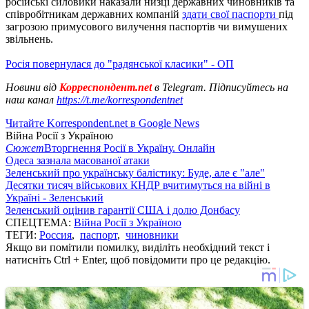
російські силовики наказали низці державних чиновників та
співробітникам державних компаній
здати свої паспорти
під
загрозою примусового вилучення паспортів чи вимушених
звільнень.
Росія повернулася до "радянської класики" - ОП
Новини від
Корреспондент.net
в Telegram. Підписуйтесь на
наш канал
https://t.me/korrespondentnet
Читайте Korrespondent.net в Google News
Війна Росії з Україною
Сюжет
Вторгнення Росії в Україну. Онлайн
Одеса зазнала масованої атаки
Зеленський про українську балістику: Буде, але є "але"
Десятки тисяч військових КНДР вчитимуться на війні в
Україні - Зеленський
Зеленський оцінив гарантії США і долю Донбасу
СПЕЦТЕМА:
Війна Росії з Україною
ТЕГИ:
Россия
,
паспорт
,
чиновники
Якщо ви помітили помилку, виділіть необхідний текст і
натисніть Ctrl + Enter, щоб повідомити про це редакцію.