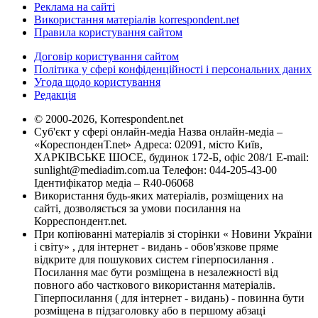
Реклама на сайті
Використання матеріалів korrespondent.net
Правила користування сайтом
Договір користування сайтом
Політика у сфері конфіденційності і персональних даних
Угода щодо користування
Редакція
© 2000-2026, Korrespondent.net
Суб'єкт у сфері онлайн-медіа Назва онлайн-медіа –
«КореспонденТ.net» Адреса: 02091, місто Київ,
ХАРКІВСЬКЕ ШОСЕ, будинок 172-Б, офіс 208/1 E-mail:
sunlight@mediadim.com.ua
Телефон: 044-205-43-00
Ідентифікатор медіа – R40-06068
Використання будь-яких матеріалів, розміщених на
сайті, дозволяється за умови посилання на
Корреспондент.net.
При копіюванні матеріалів зі сторінки « Новини України
і світу» , для інтернет - видань - обов'язкове пряме
відкрите для пошукових систем гіперпосилання .
Посилання має бути розміщена в незалежності від
повного або часткового використання матеріалів.
Гіперпосилання ( для інтернет - видань) - повинна бути
розміщена в підзаголовку або в першому абзаці