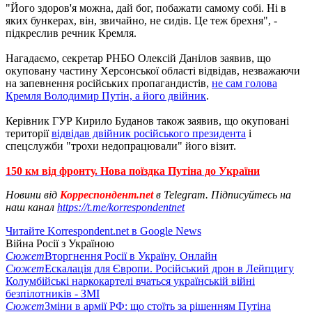
"Його здоров'я можна, дай бог, побажати самому собі. Ні в
яких бункерах, він, звичайно, не сидів. Це теж брехня", -
підкреслив речник Кремля.
Нагадаємо, секретар РНБО Олексій Данілов заявив, що
окуповану частину Херсонської області відвідав, незважаючи
на запевнення російських пропагандистів,
не сам голова
Кремля Володимир Путін, а його двійник
.
Керівник ГУР Кирило Буданов також заявив, що окуповані
території
відвідав двійник російського президента
і
спецслужби "трохи недопрацювали" його візит.
150 км від фронту. Нова поїздка Путіна до України
Новини від
Корреспондент.net
в Telegram. Підписуйтесь на
наш канал
https://t.me/korrespondentnet
Читайте Korrespondent.net в Google News
Війна Росії з Україною
Сюжет
Вторгнення Росії в Україну. Онлайн
Сюжет
Ескалація для Європи. Російський дрон в Лейпцигу
Колумбійські наркокартелі вчаться українській війні
безпілотників - ЗМІ
Сюжет
Зміни в армії РФ: що стоїть за рішенням Путіна