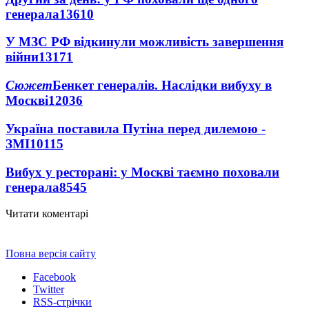
генерала
13610
У МЗС РФ відкинули можливість завершення
війни
13171
Сюжет
Бенкет генералів. Наслідки вибуху в
Москві
12036
Україна поставила Путіна перед дилемою -
ЗМІ
10115
Вибух у ресторані: у Москві таємно поховали
генерала
8545
Читати коментарі
Повна версія сайту
Facebook
Twitter
RSS-стрічки