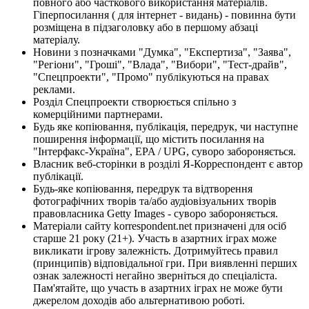
повного або часткового використання матеріалів.
Гіперпосилання ( для інтернет - видань) - повинна бути
розміщена в підзаголовку або в першому абзаці
матеріалу.
Новини з позначками "Думка", "Експертиза", "Заява",
"Регіони", "Гроші", "Влада", "Вибори", "Тест-драйв",
"Спецпроекти", "Промо" публікуються на правах
реклами.
Розділ Спецпроекти створюється спільно з
комерційними партнерами.
Будь яке копіювання, публікація, передрук, чи наступне
поширення інформації, що містить посилання на
"Інтерфакс-Україна", EPA / UPG, суворо забороняється.
Власник веб-сторінки в розділі Я-Корреспондент є автор
публікації.
Будь-яке копіювання, передрук та відтворення
фотографічних творів та/або аудіовізуальних творів
правовласника Getty Images - суворо забороняється.
Матеріали сайту korrespondent.net призначені для осіб
старше 21 року (21+). Участь в азартних іграх може
викликати ігрову залежність. Дотримуйтесь правил
(принципів) відповідальної гри. При виявленні перших
ознак залежності негайно зверніться до спеціаліста.
Пам'ятайте, що участь в азартних іграх не може бути
джерелом доходів або альтернативою роботі.