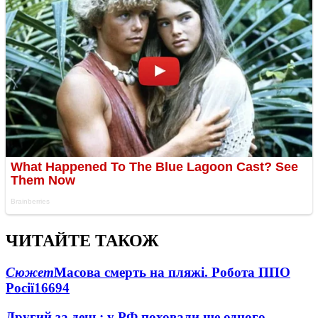
ЧИТАЙТЕ ТАКОЖ
Сюжет
Масова смерть на пляжі. Робота ППО
Росії
16694
Другий за день: у РФ поховали ще одного