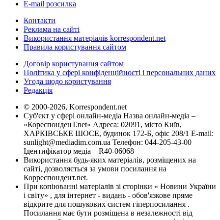
E-mail розсилка
Контакти
Реклама на сайті
Використання матеріалів korrespondent.net
Правила користування сайтом
Договір користування сайтом
Політика у сфері конфіденційності і персональних даних
Угода щодо користування
Редакція
© 2000-2026, Korrespondent.net
Суб'єкт у сфері онлайн-медіа Назва онлайн-медіа –
«КореспонденТ.net» Адреса: 02091, місто Київ,
ХАРКІВСЬКЕ ШОСЕ, будинок 172-Б, офіс 208/1 E-mail:
sunlight@mediadim.com.ua
Телефон: 044-205-43-00
Ідентифікатор медіа – R40-06068
Використання будь-яких матеріалів, розміщених на
сайті, дозволяється за умови посилання на
Корреспондент.net.
При копіюванні матеріалів зі сторінки « Новини України
і світу» , для інтернет - видань - обов'язкове пряме
відкрите для пошукових систем гіперпосилання .
Посилання має бути розміщена в незалежності від