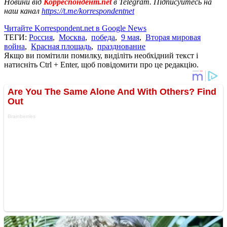
Новини від
Корреспондент.net
в Telegram. Підписуйтесь на
наш канал
https://t.me/korrespondentnet
Читайте Korrespondent.net в Google News
ТЕГИ:
Россия
,
Москва
,
победа
,
9 мая
,
Вторая мировая
война
,
Красная площадь
,
празднование
Якщо ви помітили помилку, виділіть необхідний текст і
натисніть Ctrl + Enter, щоб повідомити про це редакцію.