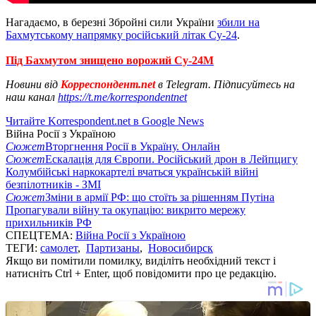
Нагадаємо, в березні Збройні сили України
збили на
Бахмутському напрямку російський літак Су-24
.
Під Бахмутом знищено ворожий Су-24М
Новини від
Корреспондент.net
в Telegram. Підписуйтесь на
наш канал
https://t.me/korrespondentnet
Читайте Korrespondent.net в Google News
Війна Росії з Україною
Сюжет
Вторгнення Росії в Україну. Онлайн
Сюжет
Ескалація для Європи. Російський дрон в Лейпцигу
Колумбійські наркокартелі вчаться українській війні
безпілотників - ЗМІ
Сюжет
Зміни в армії РФ: що стоїть за рішенням Путіна
Пропагували війну та окупацію: викрито мережу
прихильників РФ
СПЕЦТЕМА:
Війна Росії з Україною
ТЕГИ:
самолет
,
Партизаны
,
Новосибирск
Якщо ви помітили помилку, виділіть необхідний текст і
натисніть Ctrl + Enter, щоб повідомити про це редакцію.