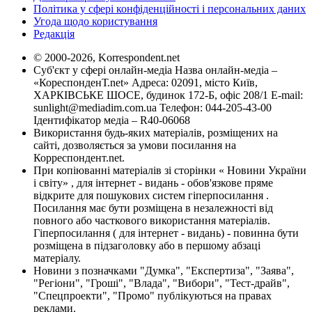
Політика у сфері конфіденційності і персональних даних
Угода щодо користування
Редакція
© 2000-2026, Korrespondent.net
Суб'єкт у сфері онлайн-медіа Назва онлайн-медіа –
«КореспонденТ.net» Адреса: 02091, місто Київ,
ХАРКІВСЬКЕ ШОСЕ, будинок 172-Б, офіс 208/1 E-mail:
sunlight@mediadim.com.ua
Телефон: 044-205-43-00
Ідентифікатор медіа – R40-06068
Використання будь-яких матеріалів, розміщених на
сайті, дозволяється за умови посилання на
Корреспондент.net.
При копіюванні матеріалів зі сторінки « Новини України
і світу» , для інтернет - видань - обов'язкове пряме
відкрите для пошукових систем гіперпосилання .
Посилання має бути розміщена в незалежності від
повного або часткового використання матеріалів.
Гіперпосилання ( для інтернет - видань) - повинна бути
розміщена в підзаголовку або в першому абзаці
матеріалу.
Новини з позначками "Думка", "Експертиза", "Заява",
"Регіони", "Гроші", "Влада", "Вибори", "Тест-драйв",
"Спецпроекти", "Промо" публікуються на правах
реклами.