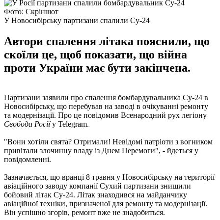
Фото: Скріншот
У Новосибірську партизани спалили Су-24
Автори спалення літака пояснили, що
скоїли це, щоб показати, що війна
проти України має бути закінчена.
Партизани заявили про спалення бомбардувальника Су-24 в
Новосибірську, що перебував на заводі в очікуванні ремонту
та модернізації. Про це повідомив Всенародний рух легіону
Свобода Росії
у Telegram.
"Вони хотіли свята? Отримали! Невідомі патріоти з вогником
привітали злочинну владу із Днем Перемоги", - йдеться у
повідомленні.
Зазначається, що вранці 8 травня у Новосибірську на території
авіаційного заводу компанії Сухий партизани знищили
бойовий літак Су-24. Літак знаходився на майданчику
авіаційної техніки, призначеної для ремонту та модернізації.
Він успішно згорів, ремонт вже не знадобиться.