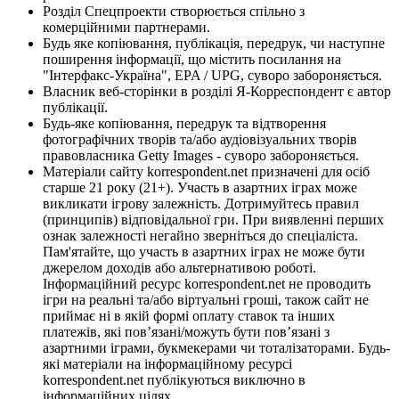
Розділ Спецпроекти створюється спільно з
комерційними партнерами.
Будь яке копіювання, публікація, передрук, чи наступне
поширення інформації, що містить посилання на
"Інтерфакс-Україна", EPA / UPG, суворо забороняється.
Власник веб-сторінки в розділі Я-Корреспондент є автор
публікації.
Будь-яке копіювання, передрук та відтворення
фотографічних творів та/або аудіовізуальних творів
правовласника Getty Images - суворо забороняється.
Матеріали сайту korrespondent.net призначені для осіб
старше 21 року (21+). Участь в азартних іграх може
викликати ігрову залежність. Дотримуйтесь правил
(принципів) відповідальної гри. При виявленні перших
ознак залежності негайно зверніться до спеціаліста.
Пам'ятайте, що участь в азартних іграх не може бути
джерелом доходів або альтернативою роботі.
Інформаційний ресурс korrespondent.net не проводить
ігри на реальні та/або віртуальні гроші, також сайт не
приймає ні в якій формі оплату ставок та інших
платежів, які пов’язані/можуть бути пов’язані з
азартними іграми, букмекерами чи тоталізаторами. Будь-
які матеріали на інформаційному ресурсі
korrespondent.net публікуються виключно в
інформаційних цілях.