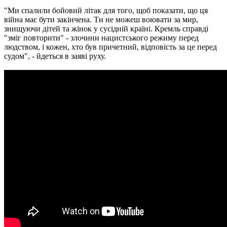
"Ми спалили бойовий літак для того, щоб показати, що ця
війна має бути закінчена. Ти не можеш воювати за мир,
знищуючи дітей та жінок у сусідній країні. Кремль справді
"зміг повторити" - злочини нацистського режиму перед
людством, і кожен, хто був причетний, відповість за це перед
судом", - йдеться в заяві руху.