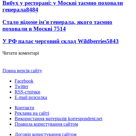
Вибух у ресторані: у Москві таємно поховали
генерала
8484
Стало відоме ім'я генерала, якого таємно
поховали в Москві
7514
У РФ палає черговий склад Wildberries
5843
Читати коментарі
Повна версія сайту
Facebook
Twitter
RSS-стрічки
E-mail розсилка
Контакти
Реклама на сайті
Використання матеріалів korrespondent.net
Правила користування сайтом
Договір користування сайтом