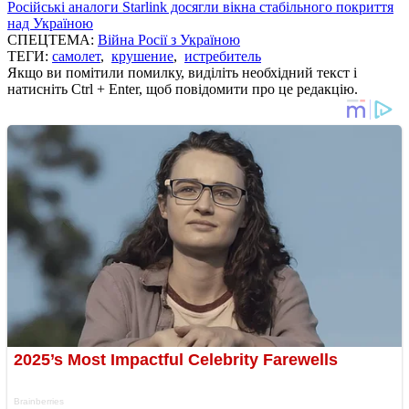
Російські аналоги Starlink досягли вікна стабільного покриття
над Україною
СПЕЦТЕМА:
Війна Росії з Україною
ТЕГИ:
самолет
,
крушение
,
истребитель
Якщо ви помітили помилку, виділіть необхідний текст і
натисніть Ctrl + Enter, щоб повідомити про це редакцію.