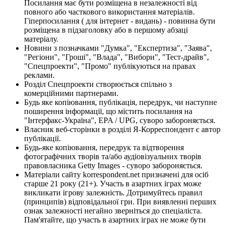
Посилання має бути розміщена в незалежності від
повного або часткового використання матеріалів.
Гіперпосилання ( для інтернет - видань) - повинна бути
розміщена в підзаголовку або в першому абзаці
матеріалу.
Новини з позначками "Думка", "Експертиза", "Заява",
"Регіони", "Гроші", "Влада", "Вибори", "Тест-драйв",
"Спецпроекти", "Промо" публікуються на правах
реклами.
Розділ Спецпроекти створюється спільно з
комерційними партнерами.
Будь яке копіювання, публікація, передрук, чи наступне
поширення інформації, що містить посилання на
"Інтерфакс-Україна", EPA / UPG, суворо забороняється.
Власник веб-сторінки в розділі Я-Корреспондент є автор
публікації.
Будь-яке копіювання, передрук та відтворення
фотографічних творів та/або аудіовізуальних творів
правовласника Getty Images - суворо забороняється.
Матеріали сайту korrespondent.net призначені для осіб
старше 21 року (21+). Участь в азартних іграх може
викликати ігрову залежність. Дотримуйтесь правил
(принципів) відповідальної гри. При виявленні перших
ознак залежності негайно зверніться до спеціаліста.
Пам'ятайте, що участь в азартних іграх не може бути