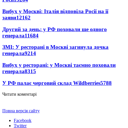
Вибух у Москві: Італія відповіла Росії на її
заяви
12162
Другий за день: у РФ поховали ще одного
генерала
11684
ЗМІ: У ресторані в Москві загинула дочка
генерала
9214
Вибух у ресторані: у Москві таємно поховали
генерала
8315
У РФ палає черговий склад Wildberries
5788
Читати коментарі
Повна версія сайту
Facebook
Twitter