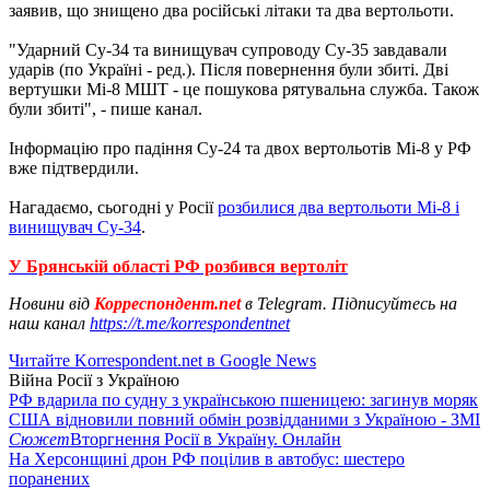
заявив, що знищено два російські літаки та два вертольоти.
"Ударний Су-34 та винищувач супроводу Су-35 завдавали
ударів (по Україні - ред.). Після повернення були збиті. Дві
вертушки Мі-8 МШТ - це пошукова рятувальна служба. Також
були збиті", - пише канал.
Інформацію про падіння Су-24 та двох вертольотів Мі-8 у РФ
вже підтвердили.
Нагадаємо, сьогодні у Росії
розбилися два вертольоти Мі-8 і
винищувач Су-34
.
У Брянській області РФ розбився вертоліт
Новини від
Корреспондент.net
в Telegram. Підписуйтесь на
наш канал
https://t.me/korrespondentnet
Читайте Korrespondent.net в Google News
Війна Росії з Україною
РФ вдарила по судну з українською пшеницею: загинув моряк
США відновили повний обмін розвідданими з Україною - ЗМІ
Сюжет
Вторгнення Росії в Україну. Онлайн
На Херсонщині дрон РФ поцілив в автобус: шестеро
поранених