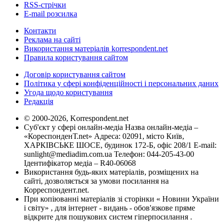
RSS-стрічки
E-mail розсилка
Контакти
Реклама на сайті
Використання матеріалів korrespondent.net
Правила користування сайтом
Договір користування сайтом
Політика у сфері конфіденційності і персональних даних
Угода щодо користування
Редакція
© 2000-2026, Korrespondent.net
Суб'єкт у сфері онлайн-медіа Назва онлайн-медіа –
«КореспонденТ.net» Адреса: 02091, місто Київ,
ХАРКІВСЬКЕ ШОСЕ, будинок 172-Б, офіс 208/1 E-mail:
sunlight@mediadim.com.ua
Телефон: 044-205-43-00
Ідентифікатор медіа – R40-06068
Використання будь-яких матеріалів, розміщених на
сайті, дозволяється за умови посилання на
Корреспондент.net.
При копіюванні матеріалів зі сторінки « Новини України
і світу» , для інтернет - видань - обов'язкове пряме
відкрите для пошукових систем гіперпосилання .