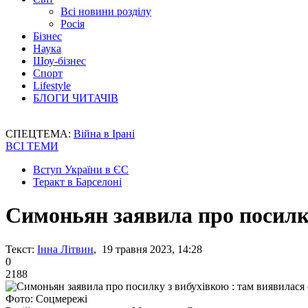
Всі новини розділу
Росія
Бізнес
Наука
Шоу-бізнес
Спорт
Lifestyle
БЛОГИ ЧИТАЧІВ
СПЕЦТЕМА:
Війна в Ірані
ВСІ ТЕМИ
Вступ України в ЄС
Теракт в Барселоні
Симоньян заявила про посилк
Текст:
Інна Літвин
, 19 травня 2023, 14:28
0
2188
Фото: Соцмережі