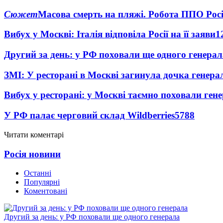
Сюжет
Масова смерть на пляжі. Робота ППО Росі
Вибух у Москві: Італія відповіла Росії на її заяви
1
Другий за день: у РФ поховали ще одного генерал
ЗМІ: У ресторані в Москві загинула дочка генера
Вибух у ресторані: у Москві таємно поховали ген
У РФ палає черговий склад Wildberries
5788
Читати коментарі
Росія новини
Останні
Популярні
Коментовані
Другий за день: у РФ поховали ще одного генерала