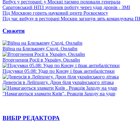
Вибух у ресторані: у Москві таємно поховали генерала
Саратовський НПЗ зупинив роботу через удар дронів - ЗМІ
Під Москвою горить науковий центр Роскосмосу
Під час вибуху в ресторані Москви загинув зять командувача 
Сюжети
Війна на Близькому Сході. Онлайн
Вторгнення Росії в Україну. Онлайн
Підсумки 05.08: Удар по Києву і брак антибалістики
Диверсія в Лейпцигу. Дрон біля українського літака
"Намагаються зламати Київ". Реакція Заходу на удар
ВИБІР РЕДАКТОРА