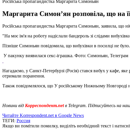
Російська пропагандистка Маргарита Симоньян
Маргарита Симон’ян розповіла, що на її 
Російська пропагандистка Маргарита Симоньян, заявила, що ніб
"На моє ім'я на роботу надіслали бандероль зі слідами вибухівки
Пізніше Симоньян повідомила, що вибухівки в посилці не було. 
У пакунку виявилася секс-іграшка. Фото: Симоньян, Телеграм
Нагадаємо, у Санкт-Петербурзі (Росія) стався вибух у кафе, 
отримали поранення.
Також повідомлялося, що У російському Нижньому Новгороді 
Новини від
Корреспондент.net
в Telegram. Підписуйтесь на на
Читайте Korrespondent.net в Google News
ТЕГИ:
Россия
Якщо ви помітили помилку, виділіть необхідний текст і натисніт