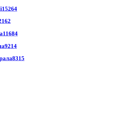
ї
15264
2162
а
11684
ла
9214
ерала
8315