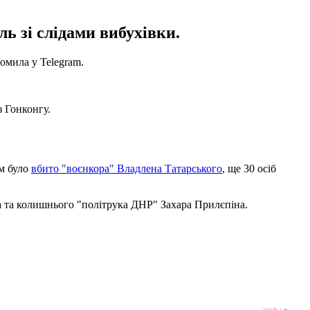
ль зі слідами вибухівки.
омила у Telegram.
з Гонконгу.
ам було
вбито "воєнкора" Владлена Татарського
, ще 30 осіб
 та колишнього "політрука ДНР" Захара Прилєпіна.