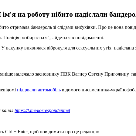
ім'я на роботу нібито надіслали бандеро
ито отримала бандероль зі слідами вибухівки. Про це вона повід
. Поліція розбирається", - йдеться в повідомленні.
У пакунку виявилася віброкуля для сексуальних утіх, надіслана 
яке раніше належало засновнику ПВК Вагнер Євгену Пригожину, т
невідомі
підірвали автомобіль
відомого письменника-українофоба
ш канал
https://t.me/korrespondentnet
ь Ctrl + Enter, щоб повідомити про це редакцію.