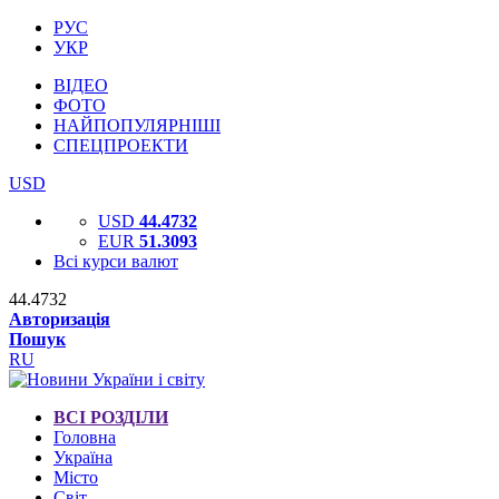
РУС
УКР
ВІДЕО
ФОТО
НАЙПОПУЛЯРНІШІ
СПЕЦПРОЕКТИ
USD
USD
44.4732
EUR
51.3093
Всі курси валют
44.4732
Авторизація
Пошук
RU
ВСІ РОЗДІЛИ
Головна
Україна
Місто
Світ