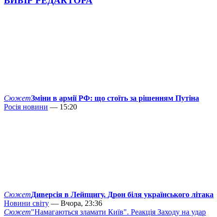
ВИБІР РЕДАКТОРА
Сюжет
Зміни в армії РФ: що стоїть за рішенням Путіна
Росія новини
— 15:20
Сюжет
Диверсія в Лейпцигу. Дрон біля українського літака
Новини світу
— Вчора, 23:36
Сюжет
"Намагаються зламати Київ". Реакція Заходу на удар