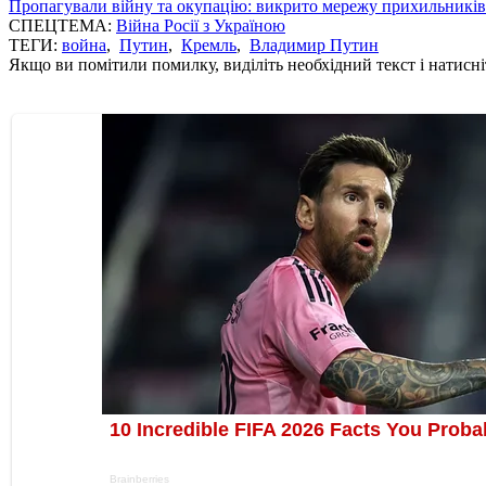
Пропагували війну та окупацію: викрито мережу прихильникі
СПЕЦТЕМА:
Війна Росії з Україною
ТЕГИ:
война
,
Путин
,
Кремль
,
Владимир Путин
Якщо ви помітили помилку, виділіть необхідний текст і натисніт