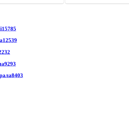
ї
15785
а
12539
2232
ла
9293
ерала
8403