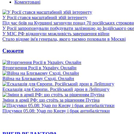
Коментовані
У Росії стався масштабний збій інтернету
Під час боїв на Курщині загинули понад 70 російських строкови
У Росії запропонували побудувати залізницю до Індійського ок
У МЗС РФ відкинули можливість завершення війни
Стало відоме ім'я генерала, якого таємно поховали в Москві
Сюжети
Вторгнення Росії в Україну. Онлайн
Війна на Близькому Сході. Онлайн
Ескалація для Європи. Російський дрон в Лейпцигу
Зміни в армії РФ: що стоїть за рішенням Путіна
Підсумки 05.08: Удар по Києву і брак антибалістики