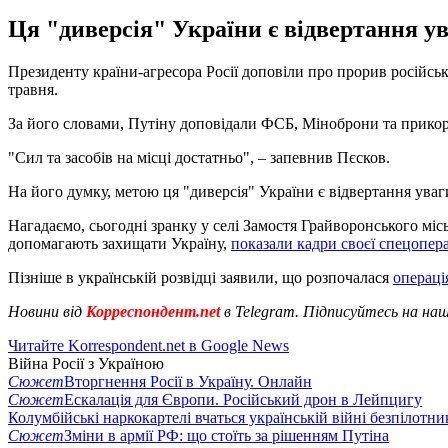
Ця "диверсія" України є відвертання у
Президенту країни-агресора Росії доповіли про прорив російсь
травня.
За його словами, Путіну доповідали ФСБ, Міноброни та прикордо
"Сил та засобів на місці достатньо", – запевнив Пєсков.
На його думку, метою ця "диверсія" України є відвертання уваг
Нагадаємо, сьогодні зранку у селі Замостя Грайворонського міс
допомагають захищати Україну,
показали кадри своєї спецопера
Пізніше в українській розвідці заявили, що розпочалася
операці
Новини від
Корреспондент.net
в Telegram. Підписуйтесь на на
Читайте Korrespondent.net в Google News
Війна Росії з Україною
Сюжет
Вторгнення Росії в Україну. Онлайн
Сюжет
Ескалація для Європи. Російський дрон в Лейпцигу
Колумбійські наркокартелі вчаться українській війні безпілотни
Сюжет
Зміни в армії РФ: що стоїть за рішенням Путіна