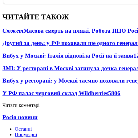
ЧИТАЙТЕ ТАКОЖ
Сюжет
Масова смерть на пляжі. Робота ППО Росі
Другий за день: у РФ поховали ще одного генерал
Вибух у Москві: Італія відповіла Росії на її заяви
1
ЗМІ: У ресторані в Москві загинула дочка генера
Вибух у ресторані: у Москві таємно поховали ген
У РФ палає черговий склад Wildberries
5806
Читати коментарі
Росія новини
Останні
Популярні