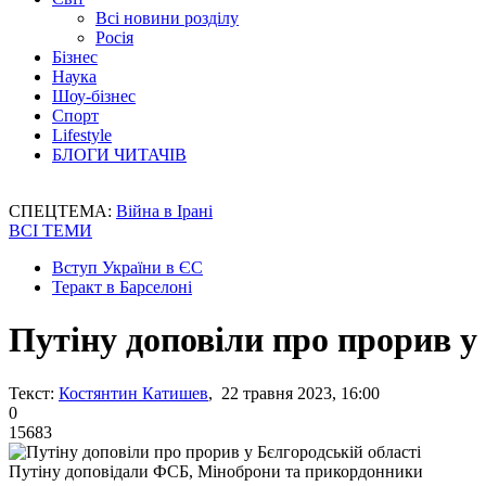
Всі новини розділу
Росія
Бізнес
Наука
Шоу-бізнес
Спорт
Lifestyle
БЛОГИ ЧИТАЧІВ
СПЕЦТЕМА:
Війна в Ірані
ВСІ ТЕМИ
Вступ України в ЄС
Теракт в Барселоні
Путіну доповіли про прорив у
Текст:
Костянтин Катишев
, 22 травня 2023, 16:00
0
15683
Путіну доповідали ФСБ, Міноброни та прикордонники