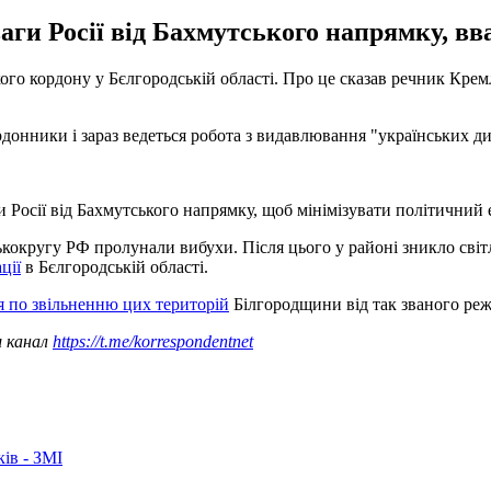
ваги Росії від Бахмутського напрямку, в
кого кордону у Бєлгородській області. Про це сказав речник Кре
нники і зараз ведеться робота з видавлювання "українських диве
и Росії від Бахмутського напрямку, щоб мінімізувати політичний 
ькокругу РФ пролунали вибухи. Після цього у районі зникло світл
ції
в Бєлгородській області.
я по звільненню цих територій
Білгородщини від так званого ре
ш канал
https://t.me/korrespondentnet
ків - ЗМІ