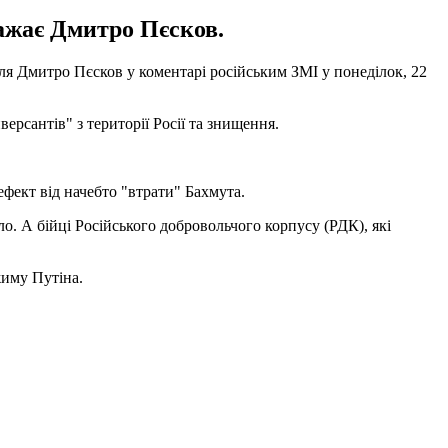
важає Дмитро Пєсков.
мля Дмитро Пєсков у коментарі російським ЗМІ у понеділок, 22
рсантів" з території Росії та знищення.
ефект від начебто "втрати" Бахмута.
о. А бійці Російського добровольчого корпусу (РДК), які
жиму Путіна.