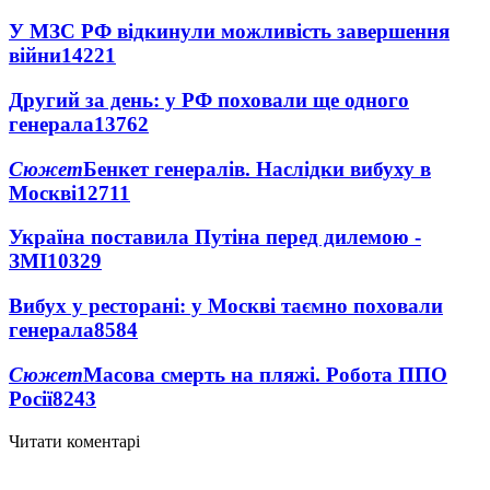
У МЗС РФ відкинули можливість завершення
війни
14221
Другий за день: у РФ поховали ще одного
генерала
13762
Сюжет
Бенкет генералів. Наслідки вибуху в
Москві
12711
Україна поставила Путіна перед дилемою -
ЗМІ
10329
Вибух у ресторані: у Москві таємно поховали
генерала
8584
Сюжет
Масова смерть на пляжі. Робота ППО
Росії
8243
Читати коментарі