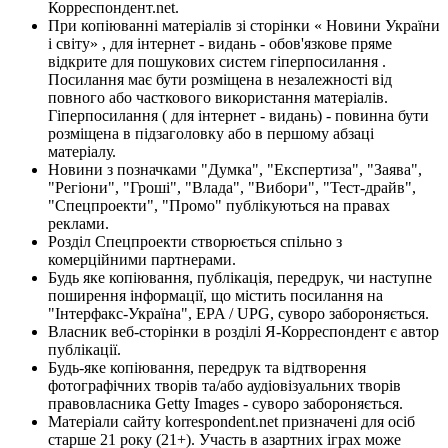
Корреспондент.net.
При копіюванні матеріалів зі сторінки « Новини України
і світу» , для інтернет - видань - обов'язкове пряме
відкрите для пошукових систем гіперпосилання .
Посилання має бути розміщена в незалежності від
повного або часткового використання матеріалів.
Гіперпосилання ( для інтернет - видань) - повинна бути
розміщена в підзаголовку або в першому абзаці
матеріалу.
Новини з позначками "Думка", "Експертиза", "Заява",
"Регіони", "Гроші", "Влада", "Вибори", "Тест-драйв",
"Спецпроекти", "Промо" публікуються на правах
реклами.
Розділ Спецпроекти створюється спільно з
комерційними партнерами.
Будь яке копіювання, публікація, передрук, чи наступне
поширення інформації, що містить посилання на
"Інтерфакс-Україна", EPA / UPG, суворо забороняється.
Власник веб-сторінки в розділі Я-Корреспондент є автор
публікації.
Будь-яке копіювання, передрук та відтворення
фотографічних творів та/або аудіовізуальних творів
правовласника Getty Images - суворо забороняється.
Матеріали сайту korrespondent.net призначені для осіб
старше 21 року (21+). Участь в азартних іграх може