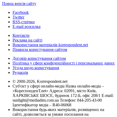
Повна версія сайту
Facebook
Twitter
RSS-стрічки
E-mail розсилка
Контакти
Реклама на сайті
Використання матеріалів korrespondent.net
Правила користування сайтом
Договір користування сайтом
Політика у сфері конфіденційності і персональних даних
Угода щодо користування
Редакція
© 2000-2026, Korrespondent.net
Суб'єкт у сфері онлайн-медіа Назва онлайн-медіа –
«КореспонденТ.net» Адреса: 02091, місто Київ,
ХАРКІВСЬКЕ ШОСЕ, будинок 172-Б, офіс 208/1 E-mail:
sunlight@mediadim.com.ua
Телефон: 044-205-43-00
Ідентифікатор медіа – R40-06068
Використання будь-яких матеріалів, розміщених на
сайті, дозволяється за умови посилання на