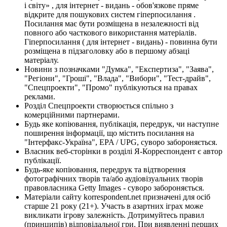
і світу» , для інтернет - видань - обов'язкове пряме
відкрите для пошукових систем гіперпосилання .
Посилання має бути розміщена в незалежності від
повного або часткового використання матеріалів.
Гіперпосилання ( для інтернет - видань) - повинна бути
розміщена в підзаголовку або в першому абзаці
матеріалу.
Новини з позначками "Думка", "Експертиза", "Заява",
"Регіони", "Гроші", "Влада", "Вибори", "Тест-драйв",
"Спецпроекти", "Промо" публікуються на правах
реклами.
Розділ Спецпроекти створюється спільно з
комерційними партнерами.
Будь яке копіювання, публікація, передрук, чи наступне
поширення інформації, що містить посилання на
"Інтерфакс-Україна", EPA / UPG, суворо забороняється.
Власник веб-сторінки в розділі Я-Корреспондент є автор
публікації.
Будь-яке копіювання, передрук та відтворення
фотографічних творів та/або аудіовізуальних творів
правовласника Getty Images - суворо забороняється.
Матеріали сайту korrespondent.net призначені для осіб
старше 21 року (21+). Участь в азартних іграх може
викликати ігрову залежність. Дотримуйтесь правил
(принципів) відповідальної гри. При виявленні перших