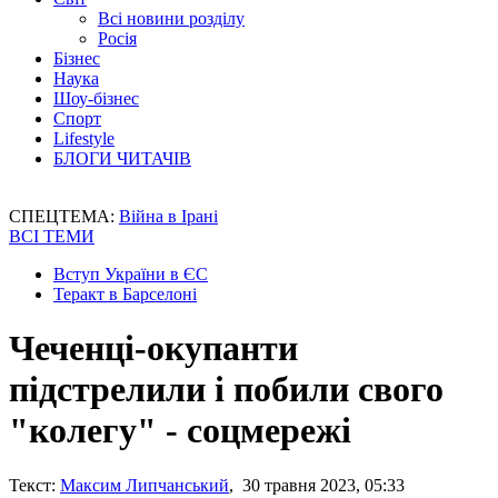
Всі новини розділу
Росія
Бізнес
Наука
Шоу-бізнес
Спорт
Lifestyle
БЛОГИ ЧИТАЧІВ
СПЕЦТЕМА:
Війна в Ірані
ВСІ ТЕМИ
Вступ України в ЄС
Теракт в Барселоні
Чеченці-окупанти
підстрелили і побили свого
"колегу" - соцмережі
Текст:
Максим Липчанський
, 30 травня 2023, 05:33