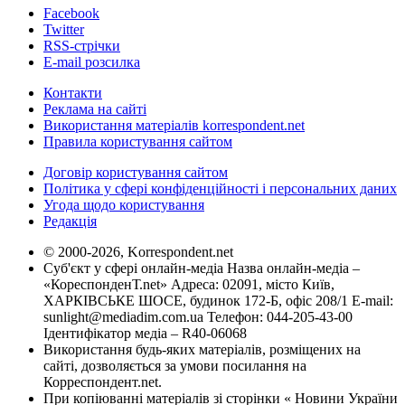
Facebook
Twitter
RSS-стрічки
E-mail розсилка
Контакти
Реклама на сайті
Використання матеріалів korrespondent.net
Правила користування сайтом
Договір користування сайтом
Політика у сфері конфіденційності і персональних даних
Угода щодо користування
Редакція
© 2000-2026, Korrespondent.net
Суб'єкт у сфері онлайн-медіа Назва онлайн-медіа –
«КореспонденТ.net» Адреса: 02091, місто Київ,
ХАРКІВСЬКЕ ШОСЕ, будинок 172-Б, офіс 208/1 E-mail:
sunlight@mediadim.com.ua
Телефон: 044-205-43-00
Ідентифікатор медіа – R40-06068
Використання будь-яких матеріалів, розміщених на
сайті, дозволяється за умови посилання на
Корреспондент.net.
При копіюванні матеріалів зі сторінки « Новини України