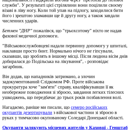
служби". У результаті цієї стрілялини вони поцілили своєму
візаві в ліву ногу. Коли той упав на підлогу, заходилися бити
його і зрештою зламавши ще й другу ногу, а також завдали
численних ударів.
Бетмен "ДНР"
пожалівся, що "трьохсотому" ніхто не надав
фахової медичної допомоги.
"Військовослужбовцеві надали первинну допомогу у шпиталі,
наклавши просто бинт. Нормально нічого не гіпсували,
сказавши, що зроблять в іншому місці. Після людина вісім днів
добиралася до Подільська на лікування", - розповідає
загарбник.
Він додав, що нападників затримано, а злочин
задокументований Слідкомом РФ. Проте військова
прокуратура хоче "зам'яти" справу, кваліфікувавши її як
необережне поводження зі зброєю, завдання легких тілесних
ушкоджень, що передбачає до трьох років позбавлення волі.
Нагадаємо, раніше ми писали, що
семеро російських
окупантів дезертирували
з військової частини зі зброєю в
руках у тимчасово окупованому Соледарі Донецької області.
Окупанти залякують місцевих жителів у Каховці - Генштаб