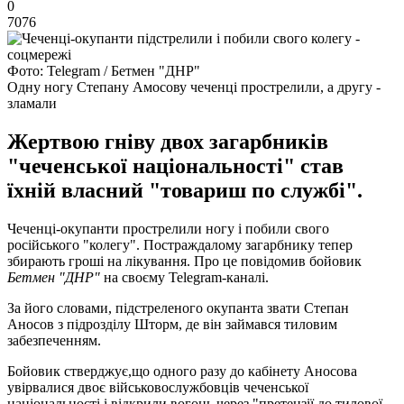
0
7076
Фото: Telegram / Бетмен "ДНР"
Одну ногу Степану Амосову чеченці прострелили, а другу -
зламали
Жертвою гніву двох загарбників
"чеченської національності" став
їхній власний "товариш по службі".
Чеченці-окупанти прострелили ногу і побили свого
російського "колегу". Постраждалому загарбнику тепер
збирають гроші на лікування. Про це повідомив бойовик
Бетмен "ДНР"
на своєму Telegram-каналі.
За його словами, підстреленого окупанта звати Степан
Аносов з підрозділу Шторм, де він займався тиловим
забезпеченням.
Бойовик стверджує,що одного разу до кабінету Аносова
увірвалися двоє військовослужбовців чеченської
національності і відкрили вогонь через "претензії до тилової