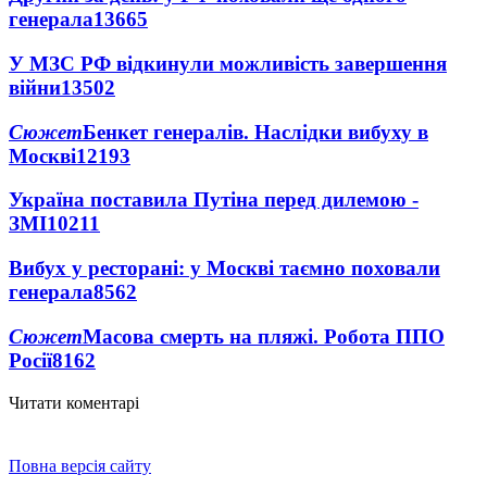
генерала
13665
У МЗС РФ відкинули можливість завершення
війни
13502
Сюжет
Бенкет генералів. Наслідки вибуху в
Москві
12193
Україна поставила Путіна перед дилемою -
ЗМІ
10211
Вибух у ресторані: у Москві таємно поховали
генерала
8562
Сюжет
Масова смерть на пляжі. Робота ППО
Росії
8162
Читати коментарі
Повна версія сайту