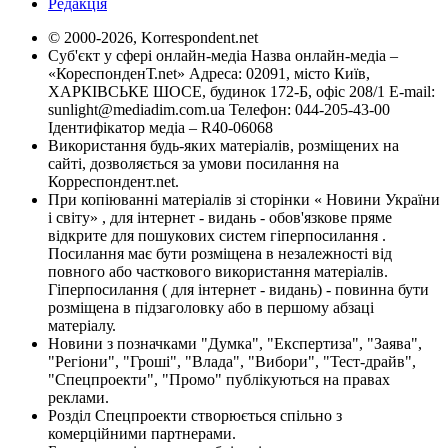
Редакція
© 2000-2026, Korrespondent.net
Суб'єкт у сфері онлайн-медіа Назва онлайн-медіа –
«КореспонденТ.net» Адреса: 02091, місто Київ,
ХАРКІВСЬКЕ ШОСЕ, будинок 172-Б, офіс 208/1 E-mail:
sunlight@mediadim.com.ua
Телефон: 044-205-43-00
Ідентифікатор медіа – R40-06068
Використання будь-яких матеріалів, розміщених на
сайті, дозволяється за умови посилання на
Корреспондент.net.
При копіюванні матеріалів зі сторінки « Новини України
і світу» , для інтернет - видань - обов'язкове пряме
відкрите для пошукових систем гіперпосилання .
Посилання має бути розміщена в незалежності від
повного або часткового використання матеріалів.
Гіперпосилання ( для інтернет - видань) - повинна бути
розміщена в підзаголовку або в першому абзаці
матеріалу.
Новини з позначками "Думка", "Експертиза", "Заява",
"Регіони", "Гроші", "Влада", "Вибори", "Тест-драйв",
"Спецпроекти", "Промо" публікуються на правах
реклами.
Розділ Спецпроекти створюється спільно з
комерційними партнерами.