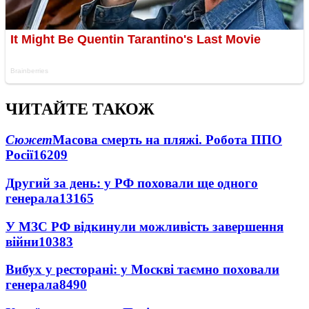
ЧИТАЙТЕ ТАКОЖ
Сюжет
Масова смерть на пляжі. Робота ППО
Росії
16209
Другий за день: у РФ поховали ще одного
генерала
13165
У МЗС РФ відкинули можливість завершення
війни
10383
Вибух у ресторані: у Москві таємно поховали
генерала
8490