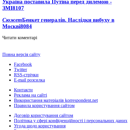
Україна поставила Путіна перед дилемою -
ЗМІ
8107
Сюжет
Бенкет генералів. Наслідки вибуху в
Москві
8084
Читати коментарі
Повна версія сайту
Facebook
Twitter
RSS-стрічки
E-mail розсилка
Контакти
Реклама на сайті
Використання матеріалів korrespondent.net
Правила користування сайтом
Договір користування сайтом
Політика у сфері конфіденційності і персональних даних
Угода щодо користування