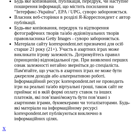
Будь яке копіювання, публікація, передрук, чи наступне
поширення інформації, що містить посилання на
"Інтерфакс-Україна", EPA / UPG, суворо забороняється.
Власник веб-сторінки в розділі Я-Корреспондент є автор
публікації.
Будь-яке копіювання, передрук та відтворення
фотографічних творів та/або аудіовізуальних творів
правовласника Getty Images - суворо забороняється.
Матеріали сайту korrespondent.net призначені для осіб
старше 21 року (21+). Участь в азартних іграх може
викликати ігрову залежність. Дотримуйтесь правил
(принципів) відповідальної гри. При виявленні перших
ознак залежності негайно зверніться до спеціаліста.
Пам'ятайте, що участь в азартних іграх не може бути
джерелом доходів або альтернативою роботі.
Інформаційний ресурс korrespondent.net не проводить
ігри на реальні та/або віртуальні гроші, також сайт не
приймає ні в якій формі оплату ставок та інших
платежів, які пов’язані/можуть бути пов’язані з
азартними іграми, букмекерами чи тоталізаторами. Будь-
які матеріали на інформаційному ресурсі
korrespondent.net публікуються виключно в
інформаційних цілях.
X