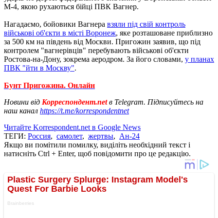
М-4, якою рухаються бійці ПВК Вагнер.
Нагадаємо, бойовики Вагнера
взяли під свій контроль
військові об'єкти в місті Воронеж
, яке розташоване приблизно
за 500 км на південь від Москви. Пригожин заявив, що під
контролем "вагнерівців" перебувають військові об'єкти
Ростова-на-Дону, зокрема аеродром. За його словами,
у планах
ПВК "йти в Москву"
.
Бунт Пригожина. Онлайн
Новини від
Корреспондент.net
в Telegram. Підписуйтесь на
наш канал
https://t.me/korrespondentnet
Читайте Korrespondent.net в Google News
ТЕГИ:
Россия
,
самолет
,
жертвы
,
Ан-24
Якщо ви помітили помилку, виділіть необхідний текст і
натисніть Ctrl + Enter, щоб повідомити про це редакцію.