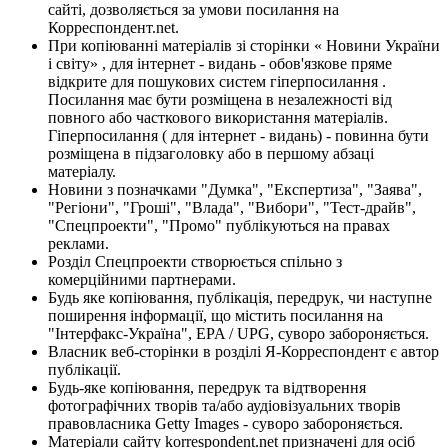
сайті, дозволяється за умови посилання на
Корреспондент.net.
При копіюванні матеріалів зі сторінки « Новини України
і світу» , для інтернет - видань - обов'язкове пряме
відкрите для пошукових систем гіперпосилання .
Посилання має бути розміщена в незалежності від
повного або часткового використання матеріалів.
Гіперпосилання ( для інтернет - видань) - повинна бути
розміщена в підзаголовку або в першому абзаці
матеріалу.
Новини з позначками "Думка", "Експертиза", "Заява",
"Регіони", "Гроші", "Влада", "Вибори", "Тест-драйв",
"Спецпроекти", "Промо" публікуються на правах
реклами.
Розділ Спецпроекти створюється спільно з
комерційними партнерами.
Будь яке копіювання, публікація, передрук, чи наступне
поширення інформації, що містить посилання на
"Інтерфакс-Україна", EPA / UPG, суворо забороняється.
Власник веб-сторінки в розділі Я-Корреспондент є автор
публікації.
Будь-яке копіювання, передрук та відтворення
фотографічних творів та/або аудіовізуальних творів
правовласника Getty Images - суворо забороняється.
Матеріали сайту korrespondent.net призначені для осіб