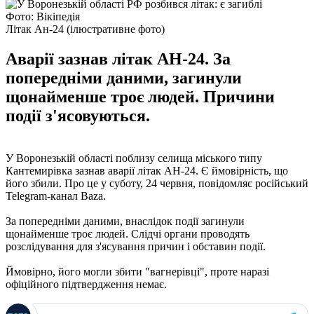
Фото: Вікіпедія
Літак Ан-24 (ілюстративне фото)
Аварії зазнав літак АН-24. За
попередніми даними, загинули
щонайменше троє людей. Причини
події з'ясовуються.
У Воронезькій області поблизу селища міського типу
Кантемирівка зазнав аварії літак АН-24. Є ймовірність, що
його збили. Про це у суботу, 24 червня, повідомляє російський
Telegram-канал Baza.
За попередніми даними, внаслідок події загинули
щонайменше троє людей. Слідчі органи проводять
розслідування для з'ясування причин і обставин події.
Ймовірно, його могли збити "вагнерівці", проте наразі
офіційного підтвердження немає.