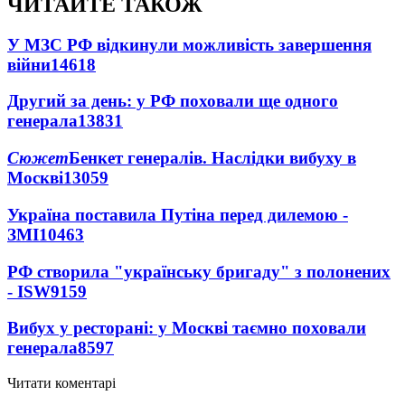
ЧИТАЙТЕ ТАКОЖ
У МЗС РФ відкинули можливість завершення
війни
14618
Другий за день: у РФ поховали ще одного
генерала
13831
Сюжет
Бенкет генералів. Наслідки вибуху в
Москві
13059
Україна поставила Путіна перед дилемою -
ЗМІ
10463
РФ створила "українську бригаду" з полонених
- ISW
9159
Вибух у ресторані: у Москві таємно поховали
генерала
8597
Читати коментарі