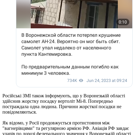
Російські ЗМІ також інформують, що у Воронезькій області
здійснив жорстку посадку вертоліт Мі-8. Попередньо
постраждала одна людина. Причини жорсткої посадки не
повідомляються.
Як відомо, у Росії продовжується протистояння між
"вагнерівцями" та регулярною армією РФ. Авіація РФ завдає
ударів по дорозі федерального значення у Воронезькій області