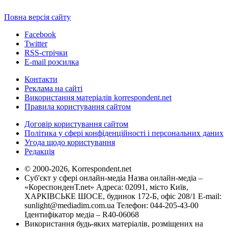
Повна версія сайту
Facebook
Twitter
RSS-стрічки
E-mail розсилка
Контакти
Реклама на сайті
Використання матеріалів korrespondent.net
Правила користування сайтом
Договір користування сайтом
Політика у сфері конфіденційності і персональних даних
Угода щодо користування
Редакція
© 2000-2026, Korrespondent.net
Суб'єкт у сфері онлайн-медіа Назва онлайн-медіа –
«КореспонденТ.net» Адреса: 02091, місто Київ,
ХАРКІВСЬКЕ ШОСЕ, будинок 172-Б, офіс 208/1 E-mail:
sunlight@mediadim.com.ua
Телефон: 044-205-43-00
Ідентифікатор медіа – R40-06068
Використання будь-яких матеріалів, розміщених на