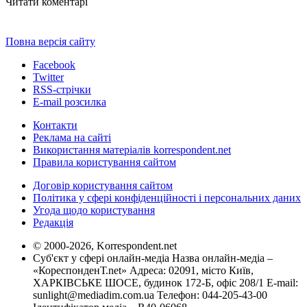
Читати коментарі
Повна версія сайту
Facebook
Twitter
RSS-стрічки
E-mail розсилка
Контакти
Реклама на сайті
Використання матеріалів korrespondent.net
Правила користування сайтом
Договір користування сайтом
Політика у сфері конфіденційності і персональних даних
Угода щодо користування
Редакція
© 2000-2026, Korrespondent.net
Суб'єкт у сфері онлайн-медіа Назва онлайн-медіа –
«КореспонденТ.net» Адреса: 02091, місто Київ,
ХАРКІВСЬКЕ ШОСЕ, будинок 172-Б, офіс 208/1 E-mail:
sunlight@mediadim.com.ua
Телефон: 044-205-43-00