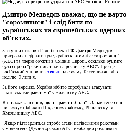
Дмитро Медведєв вважає, що не варто
"соромитися" і слід бити по
українських та європейських ядерних
об'єктах.
Заступник голови Ради безпеки РФ Дмитро Медведєв
пригрозив підірвати три українські атомні електростанції
(АЕС) та ядерні об'єкти в Східній Європі, оскільки буцімто
була спроба "ракетної атаки на російську АЕС". Про це
російський чиновник
заявив
на своєму Telegram-каналі в
неділю, 9 липня.
За його версією, Україна нібито спробувала атакувати
"натівськими ракетами" Смоленську АЕС.
Він також запевнив, що ці "ракети збили". Однак тепер він
погрожує підірвати Південноукраїнську, Рівненську та
Хмельницьку АЕС.
"Якщо підтвердиться спроба атаки натівськими ракетами
Смоленської (Десногорської) АЕС, необхідно розглядати