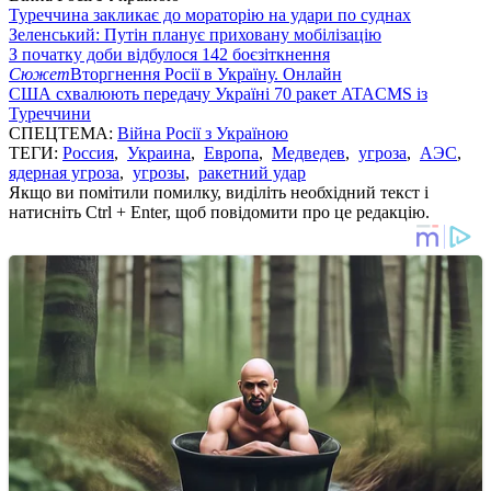
Туреччина закликає до мораторію на удари по суднах
Зеленський: Путін планує приховану мобілізацію
З початку доби відбулося 142 боєзіткнення
Сюжет
Вторгнення Росії в Україну. Онлайн
США схвалюють передачу Україні 70 ракет ATACMS із
Туреччини
СПЕЦТЕМА:
Війна Росії з Україною
ТЕГИ:
Россия
,
Украина
,
Европа
,
Медведев
,
угроза
,
АЭС
,
ядерная угроза
,
угрозы
,
ракетний удар
Якщо ви помітили помилку, виділіть необхідний текст і
натисніть Ctrl + Enter, щоб повідомити про це редакцію.