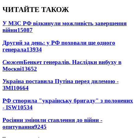
ЧИТАЙТЕ ТАКОЖ
У МЗС РФ відкинули можливість завершення
війни
15087
Другий за день: у РФ поховали ще одного
генерала
13934
Сюжет
Бенкет генералів. Наслідки вибуху в
Москві
13652
Україна поставила Путіна перед дилемою -
ЗМІ
10664
РФ створила "українську бригаду" з полонених
- ISW
10534
Росіяни змінили ставлення до війни -
опитування
9245