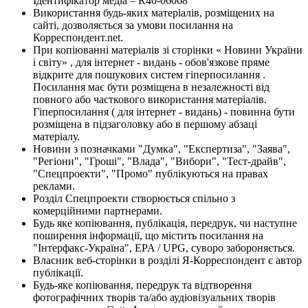
Ідентифікатор медіа – R40-06068
Використання будь-яких матеріалів, розміщених на
сайті, дозволяється за умови посилання на
Корреспондент.net.
При копіюванні матеріалів зі сторінки « Новини України
і світу» , для інтернет - видань - обов'язкове пряме
відкрите для пошукових систем гіперпосилання .
Посилання має бути розміщена в незалежності від
повного або часткового використання матеріалів.
Гіперпосилання ( для інтернет - видань) - повинна бути
розміщена в підзаголовку або в першому абзаці
матеріалу.
Новини з позначками "Думка", "Експертиза", "Заява",
"Регіони", "Гроші", "Влада", "Вибори", "Тест-драйв",
"Спецпроекти", "Промо" публікуються на правах
реклами.
Розділ Спецпроекти створюється спільно з
комерційними партнерами.
Будь яке копіювання, публікація, передрук, чи наступне
поширення інформації, що містить посилання на
"Інтерфакс-Україна", EPA / UPG, суворо забороняється.
Власник веб-сторінки в розділі Я-Корреспондент є автор
публікації.
Будь-яке копіювання, передрук та відтворення
фотографічних творів та/або аудіовізуальних творів