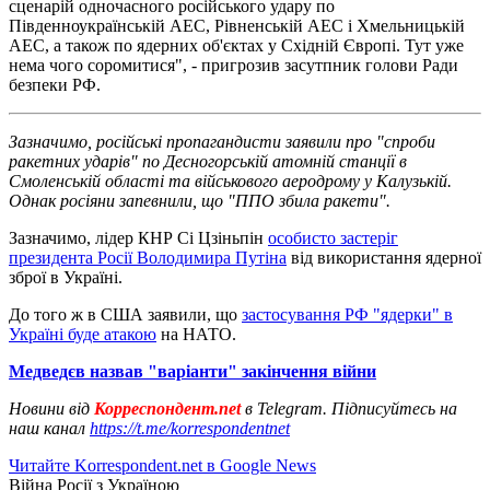
сценарій одночасного російського удару по
Південноукраїнській АЕС, Рівненській АЕС і Хмельницькій
АЕС, а також по ядерних об'єктах у Східній Європі. Тут уже
нема чого соромитися", - пригрозив засутпник голови Ради
безпеки РФ.
Зазначимо, російські пропагандисти заявили про "спроби
ракетних ударів" по Десногорській атомній станції в
Смоленській області та військового аеродрому у Калузькій.
Однак росіяни запевнили, що "ППО збила ракети".
Зазначимо, лідер КНР Сі Цзіньпін
особисто застеріг
президента Росії Володимира Путіна
від використання ядерної
зброї в Україні.
До того ж в США заявили, що
застосування РФ "ядерки" в
Україні буде атакою
на НАТО.
Медведєв назвав "варіанти" закінчення війни
Новини від
Корреспондент.net
в Telegram. Підписуйтесь на
наш канал
https://t.me/korrespondentnet
Читайте Korrespondent.net в Google News
Війна Росії з Україною