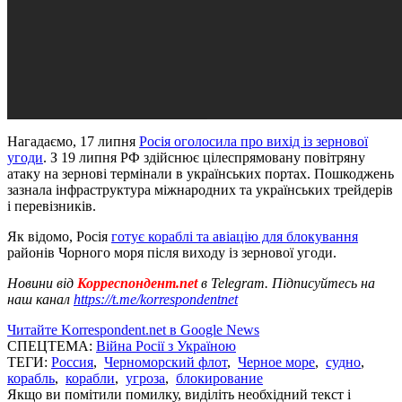
Нагадаємо, 17 липня
Росія оголосила про вихід із зернової
угоди
. З 19 липня РФ здійснює цілеспрямовану повітряну
атаку на зернові термінали в українських портах. Пошкоджень
зазнала інфраструктура міжнародних та українських трейдерів
і перевізників.
Як відомо, Росія
готує кораблі та авіацію для блокування
районів Чорного моря після виходу із зернової угоди.
Новини від
Корреспондент.net
в Telegram. Підписуйтесь на
наш канал
https://t.me/korrespondentnet
Читайте Korrespondent.net в Google News
СПЕЦТЕМА:
Війна Росії з Україною
ТЕГИ:
Россия
,
Черноморский флот
,
Черное море
,
судно
,
корабль
,
корабли
,
угроза
,
блокирование
Якщо ви помітили помилку, виділіть необхідний текст і