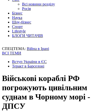
Всі новини розділу
Росія
Бізнес
Наука
Шоу-бізнес
Спорт
Lifestyle
БЛОГИ ЧИТАЧІВ
СПЕЦТЕМА:
Війна в Ірані
ВСІ ТЕМИ
Вступ України в ЄС
Теракт в Барселоні
Військові кораблі РФ
погрожують цивільним
суднам в Чорному морі -
ДПСУ