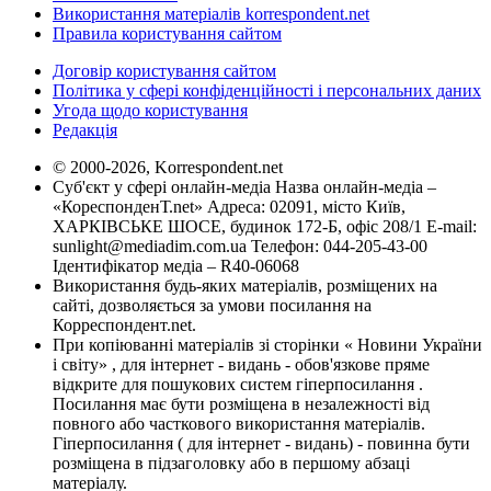
Використання матеріалів korrespondent.net
Правила користування сайтом
Договір користування сайтом
Політика у сфері конфіденційності і персональних даних
Угода щодо користування
Редакція
© 2000-2026, Korrespondent.net
Суб'єкт у сфері онлайн-медіа Назва онлайн-медіа –
«КореспонденТ.net» Адреса: 02091, місто Київ,
ХАРКІВСЬКЕ ШОСЕ, будинок 172-Б, офіс 208/1 E-mail:
sunlight@mediadim.com.ua
Телефон: 044-205-43-00
Ідентифікатор медіа – R40-06068
Використання будь-яких матеріалів, розміщених на
сайті, дозволяється за умови посилання на
Корреспондент.net.
При копіюванні матеріалів зі сторінки « Новини України
і світу» , для інтернет - видань - обов'язкове пряме
відкрите для пошукових систем гіперпосилання .
Посилання має бути розміщена в незалежності від
повного або часткового використання матеріалів.
Гіперпосилання ( для інтернет - видань) - повинна бути
розміщена в підзаголовку або в першому абзаці
матеріалу.