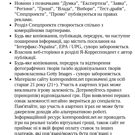
Новини з позначками "Думка", "Експертиза", "Заява",
"Регіони", "Гроші", "Влада", "Вибори", "Тест-драйв",
"Спецпроекти", "Промо" публікуються на правах
реклами.
Розділ Спецпроекти створюється спільно з
комерційними партнерами.
Будь яке копіювання, публікація, передрук, чи наступне
поширення інформації, що містить посилання на
"Інтерфакс-Україна", EPA / UPG, суворо забороняється.
Власник веб-сторінки в розділі Я-Корреспондент є автор
публікації.
Будь-яке копіювання, передрук та відтворення
фотографічних творів та/або аудіовізуальних творів
правовласника Getty Images - суворо забороняється.
Матеріали сайту korrespondent.net призначені для осіб
старше 21 року (21+). Участь в азартних іграх може
викликати ігрову залежність. Дотримуйтесь правил
(принципів) відповідальної гри. При виявленні перших
ознак залежності негайно зверніться до спеціаліста.
Пам'ятайте, що участь в азартних іграх не може бути
джерелом доходів або альтернативою роботі.
Інформаційний ресурс korrespondent.net не проводить
ігри на реальні та/або віртуальні гроші, також сайт не
приймає ні в якій формі оплату ставок та інших
платежів, які пов’язані/можуть бути пов’язані з