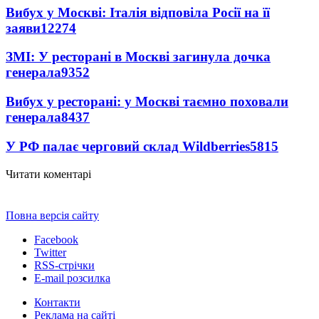
Вибух у Москві: Італія відповіла Росії на її
заяви
12274
ЗМІ: У ресторані в Москві загинула дочка
генерала
9352
Вибух у ресторані: у Москві таємно поховали
генерала
8437
У РФ палає черговий склад Wildberries
5815
Читати коментарі
Повна версія сайту
Facebook
Twitter
RSS-стрічки
E-mail розсилка
Контакти
Реклама на сайті