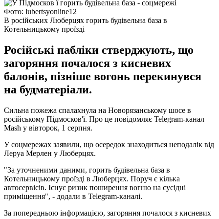
Фото: lubertsyonline12
В російських Люберцях горить будівельна база в
Котельницькому проїзді
Російські пабліки стверджують, що
загоряння почалося з кисневих
балонів, пізніше вогонь перекинувся
на будматеріали.
Сильна пожежа спалахнула на Новорязанському шосе в
російському Підмосков'ї. Про це повідомляє Telegram-канал
Mash у вівторок, 1 серпня.
У соцмережах заявили, що осередок знаходиться неподалік від
Леруа Мерлен у Люберцях.
"За уточненими даними, горить будівельна база в
Котельницькому проїзді в Люберцях. Поруч є кілька
автосервісів. Існує ризик поширення вогню на сусідні
приміщення", - додали в Telegram-каналі.
За попередньою інформацією, загоряння почалося з кисневих