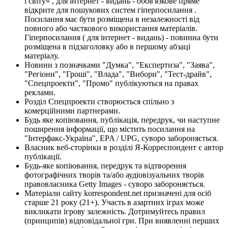
і світу» , для інтернет - видань - обов'язкове пряме
відкрите для пошукових систем гіперпосилання .
Посилання має бути розміщена в незалежності від
повного або часткового використання матеріалів.
Гіперпосилання ( для інтернет - видань) - повинна бути
розміщена в підзаголовку або в першому абзаці
матеріалу.
Новини з позначками "Думка", "Експертиза", "Заява",
"Регіони", "Гроші", "Влада", "Вибори", "Тест-драйв",
"Спецпроекти", "Промо" публікуються на правах
реклами.
Розділ Спецпроекти створюється спільно з
комерційними партнерами.
Будь яке копіювання, публікація, передрук, чи наступне
поширення інформації, що містить посилання на
"Інтерфакс-Україна", EPA / UPG, суворо забороняється.
Власник веб-сторінки в розділі Я-Корреспондент є автор
публікації.
Будь-яке копіювання, передрук та відтворення
фотографічних творів та/або аудіовізуальних творів
правовласника Getty Images - суворо забороняється.
Матеріали сайту korrespondent.net призначені для осіб
старше 21 року (21+). Участь в азартних іграх може
викликати ігрову залежність. Дотримуйтесь правил
(принципів) відповідальної гри. При виявленні перших