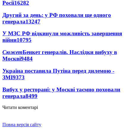
Росії
16282
Другий за день: у РФ поховали ще одного
генерала
13247
У МЗС РФ відкинули можливість завершення
війни
10795
Сюжет
Бенкет генералів. Наслідки вибуху в
Москві
9484
Україна поставила Путіна перед дилемою -
ЗМІ
9373
Вибух у ресторані: у Москві таємно поховали
генерала
8499
Читати коментарі
Повна версія сайту