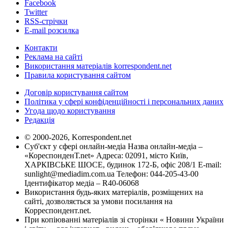
Facebook
Twitter
RSS-стрічки
E-mail розсилка
Контакти
Реклама на сайті
Використання матеріалів korrespondent.net
Правила користування сайтом
Договір користування сайтом
Політика у сфері конфіденційності і персональних даних
Угода щодо користування
Редакція
© 2000-2026, Korrespondent.net
Суб'єкт у сфері онлайн-медіа Назва онлайн-медіа –
«КореспонденТ.net» Адреса: 02091, місто Київ,
ХАРКІВСЬКЕ ШОСЕ, будинок 172-Б, офіс 208/1 E-mail:
sunlight@mediadim.com.ua
Телефон: 044-205-43-00
Ідентифікатор медіа – R40-06068
Використання будь-яких матеріалів, розміщених на
сайті, дозволяється за умови посилання на
Корреспондент.net.
При копіюванні матеріалів зі сторінки « Новини України