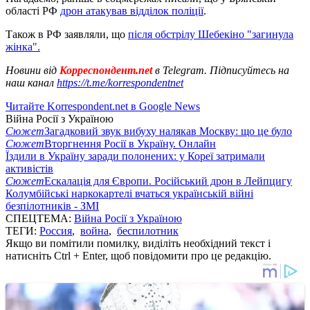
області РФ
дрон атакував відділок поліції
.
Також в РФ заявляли, що
після обстрілу Шебекіно "загинула
жінка".
Новини від
Корреспондент.net
в Telegram. Підписуйтесь на
наш канал
https://t.me/korrespondentnet
Читайте Korrespondent.net в Google News
Війна Росії з Україною
Сюжет
Загадковий звук вибуху налякав Москву: що це було
Сюжет
Вторгнення Росії в Україну. Онлайн
Їздили в Україну заради полонених: у Кореї затримали
активістів
Сюжет
Ескалація для Європи. Російський дрон в Лейпцигу
Колумбійські наркокартелі вчаться українській війні
безпілотників - ЗМІ
СПЕЦТЕМА:
Війна Росії з Україною
ТЕГИ:
Россия
,
война
,
беспилотник
Якщо ви помітили помилку, виділіть необхідний текст і
натисніть Ctrl + Enter, щоб повідомити про це редакцію.