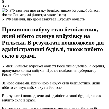
0
3511
Фото: Соцмережі (ілюстративне фото)
У РФ заявили, що дрон атакував Курську область
Причиною вибуху став безпілотник,
який нібито скинув вибухівку на
Рильськ. В результаті пошкоджено дві
адміністративні будівлі, також вибито
скло в храмі.
У місті Рильськ Курської області Росії пізно увечері, 4 серпня,
пролунало кілька вибухів. Про це повідомив губернатор
Роман Старовойт.
За його словами, причиною вибуху став безпілотник, який
нібито скинув вибухівку на Рильськ.
В результаті пошкоджено дві адміністративні будівлі, також
вибито скло в храмі.
Нагадаємо, раніше в соцмережах писали, що у Брянській