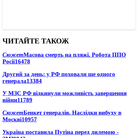
ЧИТАЙТЕ ТАКОЖ
Сюжет
Масова смерть на пляжі. Робота ППО
Росії
16478
Другий за день: у РФ поховали ще одного
генерала
13384
У МЗС РФ відкинули можливість завершення
війни
11789
Сюжет
Бенкет генералів. Наслідки вибуху в
Москві
10957
Україна поставила Путіна перед дилемою -