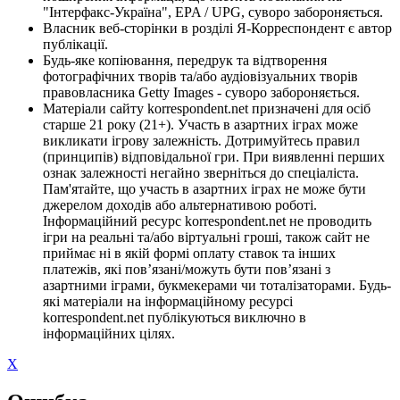
"Інтерфакс-Україна", EPA / UPG, суворо забороняється.
Власник веб-сторінки в розділі Я-Корреспондент є автор
публікації.
Будь-яке копіювання, передрук та відтворення
фотографічних творів та/або аудіовізуальних творів
правовласника Getty Images - суворо забороняється.
Матеріали сайту korrespondent.net призначені для осіб
старше 21 року (21+). Участь в азартних іграх може
викликати ігрову залежність. Дотримуйтесь правил
(принципів) відповідальної гри. При виявленні перших
ознак залежності негайно зверніться до спеціаліста.
Пам'ятайте, що участь в азартних іграх не може бути
джерелом доходів або альтернативою роботі.
Інформаційний ресурс korrespondent.net не проводить
ігри на реальні та/або віртуальні гроші, також сайт не
приймає ні в якій формі оплату ставок та інших
платежів, які пов’язані/можуть бути пов’язані з
азартними іграми, букмекерами чи тоталізаторами. Будь-
які матеріали на інформаційному ресурсі
korrespondent.net публікуються виключно в
інформаційних цілях.
X