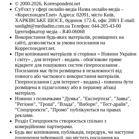
© 2000-2026, Korrespondent.net
Суб'єкт у сфері онлайн-медіа Назва онлайн-медіа –
«КореспонденТ.net» Адреса: 02091, місто Київ,
ХАРКІВСЬКЕ ШОСЕ, будинок 172-Б, офіс 208/1 E-mail:
sunlight@mediadim.com.ua
Телефон: 044-205-43-00
Ідентифікатор медіа – R40-06068
Використання будь-яких матеріалів, розміщених на
сайті, дозволяється за умови посилання на
Корреспондент.net.
При копіюванні матеріалів зі сторінки « Новини України
і світу» , для інтернет - видань - обов'язкове пряме
відкрите для пошукових систем гіперпосилання .
Посилання має бути розміщена в незалежності від
повного або часткового використання матеріалів.
Гіперпосилання ( для інтернет - видань) - повинна бути
розміщена в підзаголовку або в першому абзаці
матеріалу.
Новини з позначками "Думка", "Експертиза", "Заява",
"Регіони", "Гроші", "Влада", "Вибори", "Тест-драйв",
"Спецпроекти", "Промо" публікуються на правах
реклами.
Розділ Спецпроекти створюється спільно з
комерційними партнерами.
Будь яке копіювання, публікація, передрук, чи наступне
поширення інформації, що містить посилання на