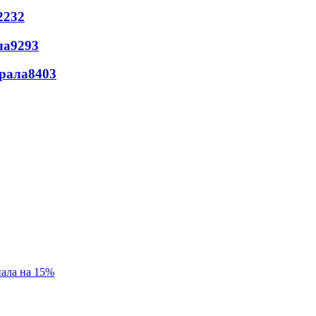
2232
ла
9293
ерала
8403
пала на 15%