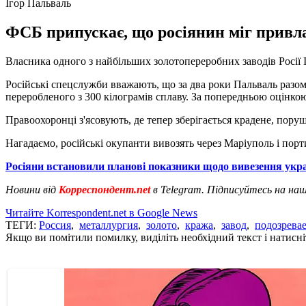
Ігор Пальваль
ФСБ припускає, що росіянин міг привлас
Власника одного з найбільших золотопереробних заводів Росії І
Російські спецслужби вважають, що за два роки Пальваль разо
переробленого з 300 кілограмів сплаву. За попередньою оцінкою
Правоохоронці з'ясовують, де тепер зберігається крадене, пору
Нагадаємо, російські окупанти вивозять через Маріуполь і по
Росіяни встановили планові показники щодо вивезення укра
Новини від
Корреспондент.net
в Telegram. Підписуйтесь на на
Читайте Korrespondent.net в Google News
ТЕГИ:
Россия
,
металлургия
,
золото
,
кража
,
завод
,
подозрева
Якщо ви помітили помилку, виділіть необхідний текст і натисніт