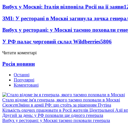
Вибух у Москві: Італія відповіла Росії на її заяви
1
ЗМІ: У ресторані в Москві загинула дочка генера
Вибух у ресторані: у Москві таємно поховали ген
У РФ палає черговий склад Wildberries
5806
Читати коментарі
Росія новини
Останні
Популярні
Коментовані
Стало відоме ім'я генерала, якого таємно поховали в Москві
Сюжет
Зміни в армії РФ: що стоїть за рішенням Путіна
Кількість охочих працювати в Росії жителів Центральної Азії в
Другий за день: у РФ поховали ще одного генерала
Вибух у ресторані: у Москві таємно поховали генерала