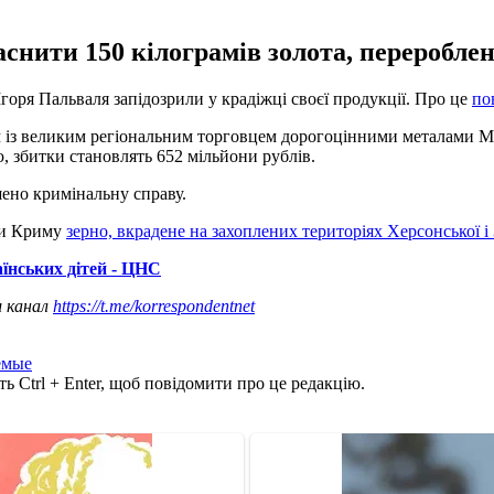
нити 150 кілограмів золота, перероблено
горя Пальваля запідозрили у крадіжці своєї продукції. Про це
по
м із великим регіональним торговцем дорогоцінними металами М
, збитки становлять 652 мільйони рублів.
шено кримінальну справу.
рти Криму
зерно, вкрадене на захоплених територіях Херсонської і 
їнських дітей - ЦНС
ш канал
https://t.me/korrespondentnet
емые
ь Ctrl + Enter, щоб повідомити про це редакцію.