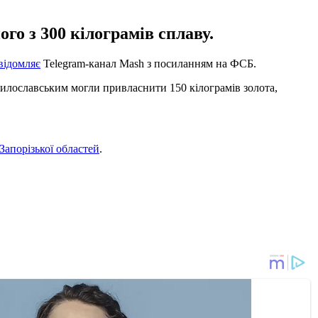
го з 300 кілограмів сплаву.
відомляє
Telegram-канал Mash з посиланням на ФСБ.
илославським могли привласнити 150 кілограмів золота,
Запорізької областей
.