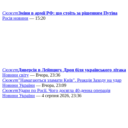
Сюжет
Зміни в армії РФ: що стоїть за рішенням Путіна
Росія новини
— 15:20
Сюжет
Диверсія в Лейпцигу. Дрон біля українського літака
Новини світу
— Вчора, 23:36
Сюжет
"Намагаються зламати Київ". Реакція Заходу на удар
Новини України
— Вчора, 23:09
Сюжет
Удари по Росії. Чого досягла 40-денна операція
Новини України
— 4 серпня 2026, 23:36