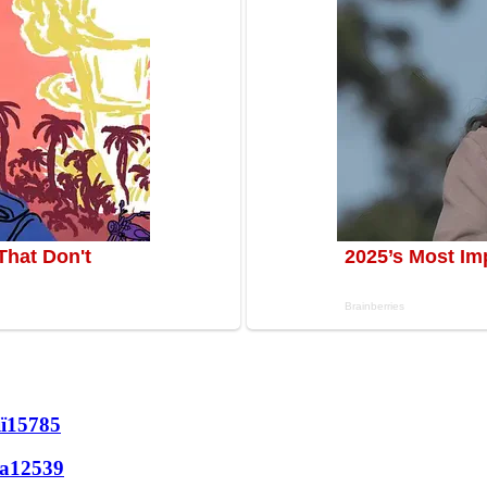
ї
15785
а
12539