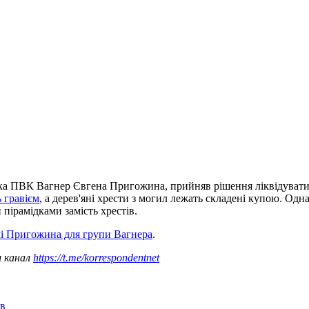
ка ПВК Вагнер Євгена Пригожина, прийняв рішення ліквідувати т
 гравієм
, а дерев'яні хрести з могил лежать складені купою. Од
пірамідками замість хрестів.
лі Пригожина для групи Вагнера
.
ш канал
https://t.me/korrespondentnet
ів