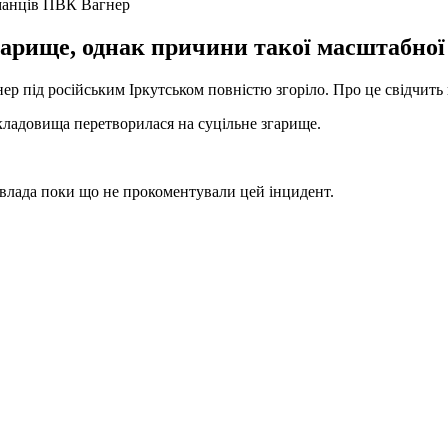
йманців ПВК Вагнер
арище, однак причини такої масштабної 
 під російським Іркутськом повністю згоріло. Про це свідчить 
кладовища перетворилася на суцільне згарище.
влада поки що не прокоментували цей інцидент.