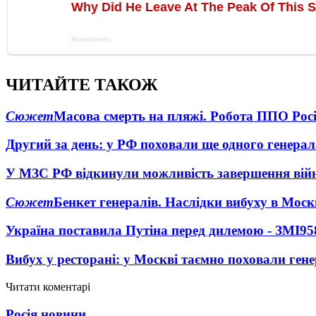
ЧИТАЙТЕ ТАКОЖ
Сюжет
Масова смерть на пляжі. Робота ППО Росі
Другий за день: у РФ поховали ще одного генерал
У МЗС РФ відкинули можливість завершення вій
Сюжет
Бенкет генералів. Наслідки вибуху в Моск
Україна поставила Путіна перед дилемою - ЗМІ
95
Вибух у ресторані: у Москві таємно поховали ген
Читати коментарі
Росія новини