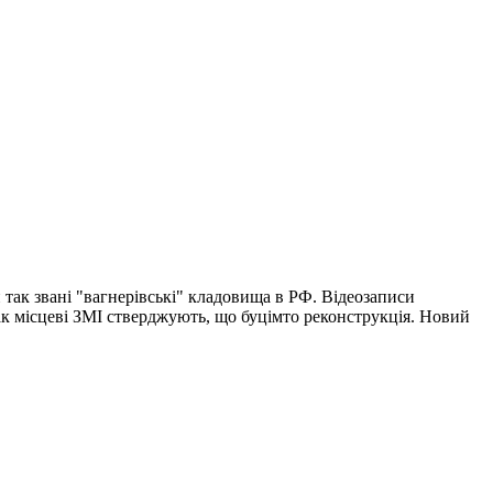
ак звані "вагнерівські" кладовища в РФ. Відеозаписи
нак місцеві ЗМІ стверджують, що буцімто реконструкція. Новий