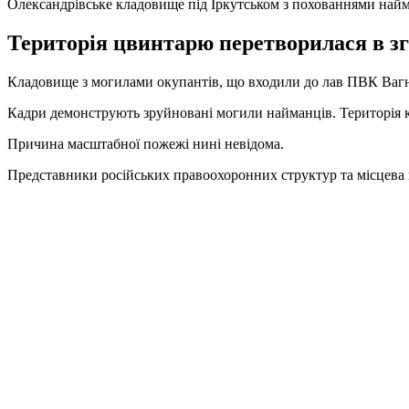
Олександрівське кладовище під Іркутськом з похованнями на
Територія цвинтарю перетворилася в зг
Кладовище з могилами окупантів, що входили до лав ПВК Вагнер
Кадри демонструють зруйновані могили найманців. Територія 
Причина масштабної пожежі нині невідома.
Представники російських правоохоронних структур та місцева 