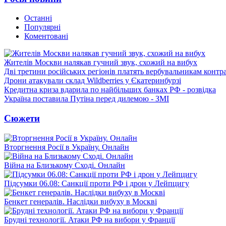
Останні
Популярні
Коментовані
Жителів Москви налякав гучний звук, схожий на вибух
Дві третини російських регіонів платять вербувальникам контр
Дрони атакували склад Wildberries у Єкатеринбурзі
Кредитна криза вдарила по найбільших банках РФ - розвідка
Україна поставила Путіна перед дилемою - ЗМІ
Сюжети
Вторгнення Росії в Україну. Онлайн
Війна на Близькому Сході. Онлайн
Підсумки 06.08: Санкції проти РФ і дрон у Лейпцигу
Бенкет генералів. Наслідки вибуху в Москві
Брудні технології. Атаки РФ на вибори у Франції