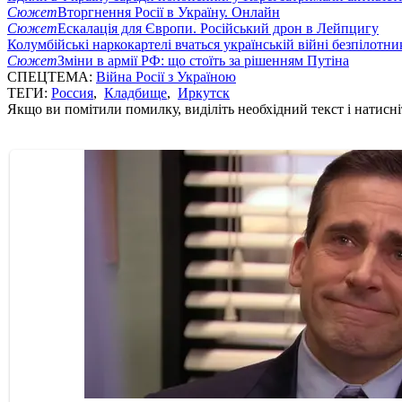
Сюжет
Вторгнення Росії в Україну. Онлайн
Сюжет
Ескалація для Європи. Російський дрон в Лейпцигу
Колумбійські наркокартелі вчаться українській війні безпілотни
Сюжет
Зміни в армії РФ: що стоїть за рішенням Путіна
СПЕЦТЕМА:
Війна Росії з Україною
ТЕГИ:
Россия
,
Кладбище
,
Иркутск
Якщо ви помітили помилку, виділіть необхідний текст і натисніт