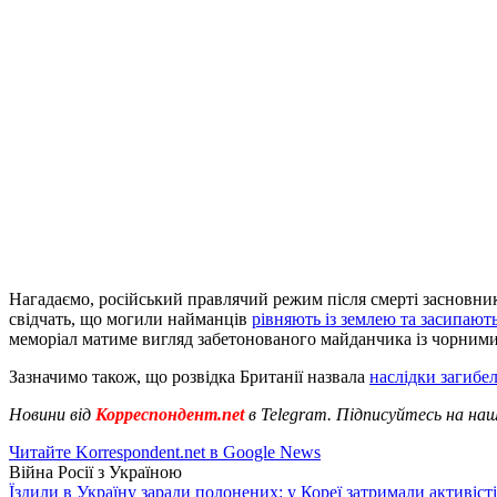
Нагадаємо, російський правлячий режим після смерті засновни
свідчать, що могили найманців
рівняють із землею та засипають
меморіал матиме вигляд забетонованого майданчика із чорними 
Зазначимо також, що розвідка Британії назвала
наслідки загибе
Новини від
Корреспондент.net
в Telegram. Підписуйтесь на на
Читайте Korrespondent.net в Google News
Війна Росії з Україною
Їздили в Україну заради полонених: у Кореї затримали активіст