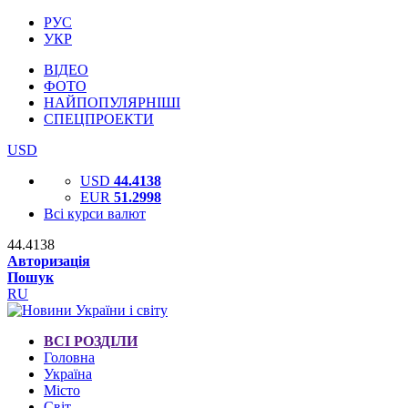
РУС
УКР
ВІДЕО
ФОТО
НАЙПОПУЛЯРНІШІ
СПЕЦПРОЕКТИ
USD
USD
44.4138
EUR
51.2998
Всі курси валют
44.4138
Авторизація
Пошук
RU
ВСІ РОЗДІЛИ
Головна
Україна
Місто
Світ