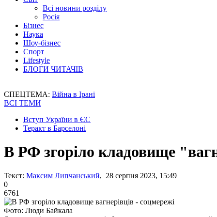
Всі новини розділу
Росія
Бізнес
Наука
Шоу-бізнес
Спорт
Lifestyle
БЛОГИ ЧИТАЧІВ
СПЕЦТЕМА:
Війна в Ірані
ВСІ ТЕМИ
Вступ України в ЄС
Теракт в Барселоні
В РФ згоріло кладовище "вагн
Текст:
Максим Липчанський
, 28 серпня 2023, 15:49
0
6761
Фото: Люди Байкала