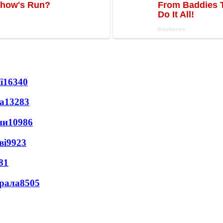
ї
16340
а
13283
ни
10986
ві
9923
81
ерала
8505